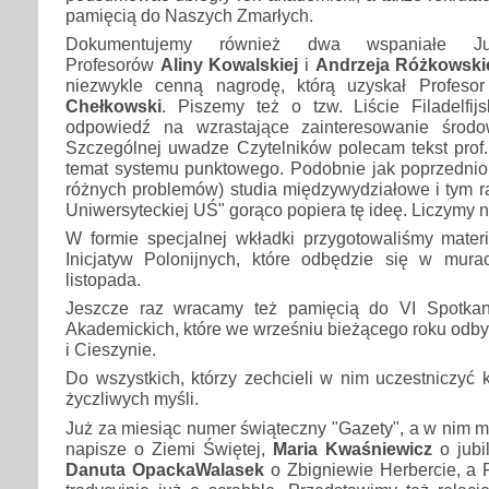
pamięcią do Naszych Zmarłych.
Dokumentujemy również dwa wspaniałe Jub
Profesorów
Aliny Kowalskiej
i
Andrzeja Różkowski
niezwykle cenną nagrodę, którą uzyskał Profeso
Chełkowski
. Piszemy też o tzw. Liście Filadelfijs
odpowiedź na wzrastające zainteresowanie środo
Szczególnej uwadze Czytelników polecam tekst prof
temat systemu punktowego. Podobnie jak poprzednio 
różnych problemów) studia międzywydziałowe i tym r
Uniwersyteckiej UŚ" gorąco popiera tę ideę. Liczymy n
W formie specjalnej wkładki przygotowaliśmy mater
Inicjatyw Polonijnych, które odbędzie się w mur
listopada.
Jeszcze raz wracamy też pamięcią do VI Spotka
Akademickich, które we wrześniu bieżącego roku odb
i Cieszynie.
Do wszystkich, którzy zechcieli w nim uczestniczyć k
życzliwych myśli.
Już za miesiąc numer świąteczny "Gazety", a w nim m
napisze o Ziemi Świętej,
Maria Kwaśniewicz
o jubi
Danuta OpackaWalasek
o Zbigniewie Herbercie, a 