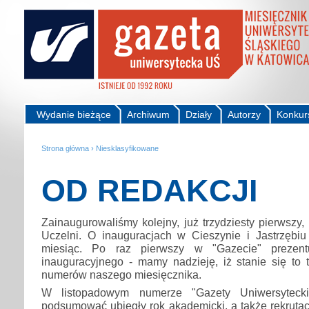
Wydanie bieżące
Archiwum
Działy
Autorzy
Konkur
Strona główna
›
Niesklasyfikowane
OD REDAKCJI
Zainaugurowaliśmy kolejny, już trzydziesty pierwszy,
Uczelni. O inauguracjach w Cieszynie i Jastrzębi
miesiąc. Po raz pierwszy w "Gazecie" prezent
inauguracyjnego - mamy nadzieję, iż stanie się to 
numerów naszego miesięcznika.
W listopadowym numerze "Gazety Uniwersyteck
podsumować ubiegły rok akademicki, a także rekruta