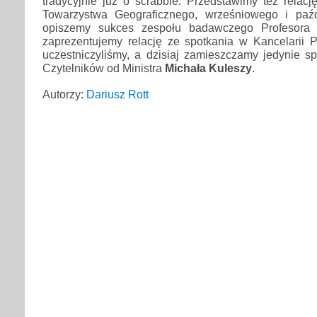
tradycyjnie już o scrabble. Przedstawimy też relac
Towarzystwa Geograficznego, wrześniowego i paźd
opiszemy sukces zespołu badawczego Profesor
zaprezentujemy relację ze spotkania w Kancelarii 
uczestniczyliśmy, a dzisiaj zamieszczamy jedynie s
Czytelników od Ministra
Michała Kuleszy
.
Autorzy:
Dariusz Rott