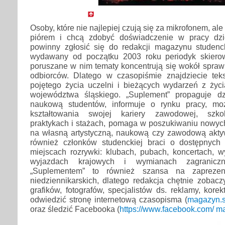
Osoby, które nie najlepiej czują się za mikrofonem, ale
piórem i chcą zdobyć doświadczenie w pracy dzi
powinny zgłosić się do redakcji magazynu studenc
wydawany od początku 2003 roku periodyk skiero
poruszane w nim tematy koncentrują się wokół spraw
odbiorców. Dlatego w czasopiśmie znajdziecie tek
pojętego życia uczelni i bieżących wydarzeń z życ
województwa śląskiego. „Suplement” propaguje dzi
naukową studentów, informuje o rynku pracy, moż
kształtowania swojej kariery zawodowej, szkol
praktykach i stażach, pomaga w poszukiwaniu nowych
na własną artystyczną, naukową czy zawodową aktyw
również członków studenckiej braci o dostępnych
miejscach rozrywki: klubach, pubach, koncertach, w
wyjazdach krajowych i wymianach zagranicz
„Suplementem” to również szansa na zaprezent
niedziennikarskich, dlatego redakcja chętnie zobac
grafików, fotografów, specjalistów ds. reklamy, kore
odwiedzić stronę internetową czasopisma (
magazyn.
oraz śledzić Facebooka (
https://www.facebook.com/ 