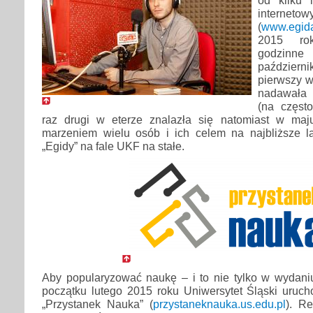
interneto
(
www.egida
2015 ro
godzin
październ
pierwszy w 
nadawała 
(na często
raz drugi w eterze znalazła się natomiast w maj
marzeniem wielu osób i ich celem na najbliższe l
„Egidy” na fale UKF na stałe.
Aby popularyzować naukę – i to nie tylko w wydani
początku lutego 2015 roku Uniwersytet Śląski urucho
„Przystanek Nauka” (
przystaneknauka.us.edu.pl
). Re