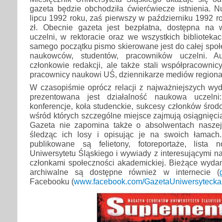
gazeta będzie obchodziła ćwierćwiecze istnienia. N
lipcu 1992 roku, zaś pierwszy w październiku 1992 
zł. Obecnie gazeta jest bezpłatna, dostępna na 
uczelni, w rektoracie oraz we wszystkich biblioteka
samego początku pismo skierowane jest do całej społ
naukowców, studentów, pracowników uczelni. Au
członkowie redakcji, ale także stali współpracownicy
pracownicy naukowi UŚ, dziennikarze mediów regiona
W czasopiśmie oprócz relacji z najważniejszych wyd
prezentowana jest działalność naukowa uczelni
konferencje, koła studenckie, sukcesy członków śro
wśród których szczególne miejsce zajmują osiągnięc
Gazeta nie zapomina także o absolwentach naszej 
śledząc ich losy i opisując je na swoich łama
publikowane są felietony, fotoreportaże, lista
Uniwersytetu Śląskiego i wywiady z interesującymi 
członkami społeczności akademickiej. Bieżące wydan
archiwalne są dostępne również w internecie (
Facebooku (
www.facebook.com/GazetaUniwersyteck