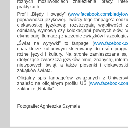
różnych możliwościach znalezienia pracy, inte
praktykach.
Profil „Błędy i owędy” (
www.facebook.com/bledyio
poprawności językowej. Twórcy tego fanpage’a codzi
ciekawostkę językową: rozstrzygają wątpliwości 
odmianą, wymową czy kolokacjami pewnych słów, w
etymologię, tłumaczą znaczenie związków frazeologic
„Świat na wyrywki” to fanpage (
www.facebook.c
charakterze kulturowym skierowany do osób pragn
różne języki i kultury. Na stronie zamieszczane są
(dotyczące zwłaszcza języków mniej znanych), informa
nietypowych świąt, a także piosenki i ciekawostk
zakątków świata.
Oficjalny spis fanpage’ów związanych z Uniwers
znaleźć na oficjalnym profilu UŚ (
www.facebook.com
zakładce „Notatki”.
Fotografie: Agnieszka Szymala