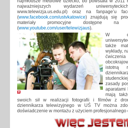
najmłodsze mediowe dziecko, bo powstała w 2011 r
najważniejszych wydarzeń uniwersytec
www.telewizja.us.edu.pl) oraz na fanpage’u 
(
www.facebook.com/ustvkatowice
) znajdują się pro
materiały promocyjne dostępne na 
(
www.youtube.com/user/telewizjaus
).
W ofer
uniwersyt
także mat
wykłady, n
ćwiczen
obcokrajo
istotną
dzienni
studenckie
zasady pos
aparatami
mają tak
swoich sił w realizacji fotografii i filmów z d
dziennikarza telewizyjnego w UŚ TV można zdo
doświadczenie w montażu z użyciem profesjonalnego