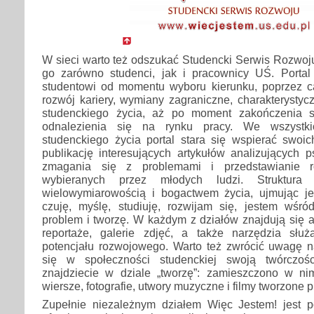
W sieci warto też odszukać Studencki Serwis Rozwoj
go zarówno studenci, jak i pracownicy UŚ. Portal
studentowi od momentu wyboru kierunku, poprzez ca
rozwój kariery, wymiany zagraniczne, charakterystyc
studenckiego życia, aż po moment zakończenia s
odnalezienia się na rynku pracy. We wszystk
studenckiego życia portal stara się wspierać swoic
publikację interesujących artykułów analizujących 
zmagania się z problemami i przedstawianie ro
wybieranych przez młodych ludzi. Struktura
wielowymiarowością i bogactwem życia, ujmując j
czuję, myślę, studiuję, rozwijam się, jestem wśró
problem i tworzę. W każdym z działów znajdują się ar
reportaże, galerie zdjęć, a także narzędzia słu
potencjału rozwojowego. Warto też zwrócić uwagę n
się w społeczności studenckiej swoją twórczości
znajdziecie w dziale „tworzę”: zamieszczono w ni
wiersze, fotografie, utwory muzyczne i filmy tworzone p
Zupełnie niezależnym działem Więc Jestem! jest 