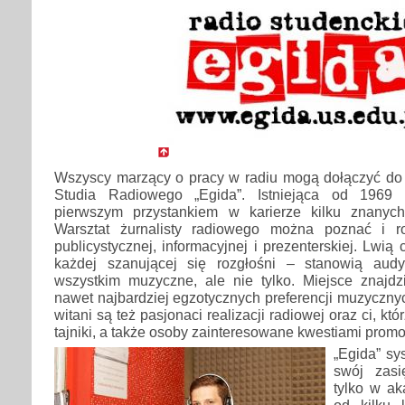
Wszyscy marzący o pracy w radiu mogą dołączyć do 
Studia Radiowego „Egida”. Istniejąca od 1969 
pierwszym przystankiem w karierze kilku znanych 
Warsztat żurnalisty radiowego można poznać i r
publicystycznej, informacyjnej i prezenterskiej. Lwi
każdej szanującej się rozgłośni – stanowią audy
wszystkim muzyczne, ale nie tylko. Miejsce znajdzi
nawet najbardziej egzotycznych preferencji muzycznyc
witani są też pasjonaci realizacji radiowej oraz ci, któ
tajniki, a także osoby zainteresowane kwestiami promoc
„Egida” sy
swój zasi
tylko w ak
od kilku 