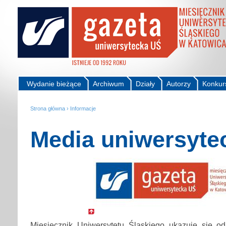
Wydanie bieżące
Archiwum
Działy
Autorzy
Konkur
Strona główna
›
Informacje
Media uniwersyte
Miesięcznik Uniwersytetu Śląskiego ukazuje się o