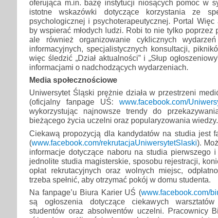
oferująca m.in. bazę instytucji niosących pomoc w s
istotne wskazówki dotyczące korzystania ze spe
psychologicznej i psychoterapeutycznej. Portal Więc 
by wspierać młodych ludzi. Robi to nie tylko poprzez
ale również organizowanie cyklicznych wydarze
informacyjnych, specjalistycznych konsultacji, pikni
więc śledzić „Dział aktualności” i „Słup ogłoszeniow
informacjami o nadchodzących wydarzeniach.
Media społecznościowe
Uniwersytet Śląski prężnie działa w przestrzeni me
(oficjalny fanpage UŚ:
www.facebook.com/Uniwersy
wykorzystując najnowsze trendy do przekazywania
bieżącego życia uczelni oraz popularyzowania wiedzy.
Ciekawą propozycją dla kandydatów na studia jest 
(
www.facebook.com/rekrutacjaUniwersytetSlaski
). Mo
informacje dotyczące naboru na studia pierwszego i
jednolite studia magisterskie, sposobu rejestracji, k
opłat rekrutacyjnych oraz wolnych miejsc, odpłatno
trzeba spełnić, aby otrzymać pokój w domu studenta.
Na fanpage’u Biura Karier UŚ (
www.facebook.com/biu
są ogłoszenia dotyczące ciekawych warsztatów
studentów oraz absolwentów uczelni. Pracownicy Bi