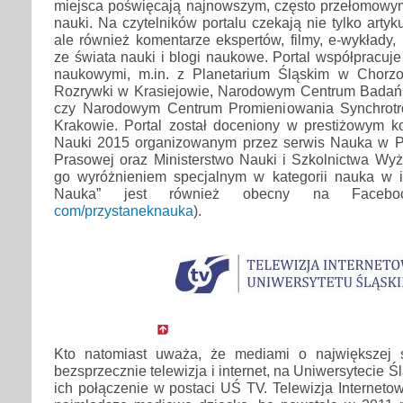
miejsca poświęcają najnowszym, często przełomowy
nauki. Na czytelników portalu czekają nie tylko arty
ale również komentarze ekspertów, filmy, e-wykłady
ze świata nauki i blogi naukowe. Portal współpracuje
naukowymi, m.in. z Planetarium Śląskim w Chorzo
Rozrywki w Krasiejowie, Narodowym Centrum Badań
czy Narodowym Centrum Promieniowania Synchro
Krakowie. Portal został doceniony w prestiżowym ko
Nauki 2015 organizowanym przez serwis Nauka w Po
Prasowej oraz Ministerstwo Nauki i Szkolnictwa W
go wyróżnieniem specjalnym w kategorii nauka w in
Nauka” jest również obecny na Faceb
com/przystaneknauka
).
Kto natomiast uważa, że mediami o największej s
bezsprzecznie telewizja i internet, na Uniwersytecie Ś
ich połączenie w postaci UŚ TV. Telewizja Internetow