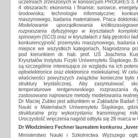
uczelniach zrzeszonych w konsorcjum PROGRES 3. 
4 obszarach: ekonomia i finanse; surowce, energety
środowiska; technologie informatyczne; konkur
maszynowego, badania materiałowe. Praca doktorska 
Modelowanie uporządkowania krótkozasięgo
rozpraszania dyfuzyjnego w kryształach komple
spinowym (SCO) oraz w kryształach z falą gęstości ł
konkurencyjność przemysłu maszynowego, badania m
miejsce we wszystkich kategoriach. Nagrodzona p
pod kierunkiem dr. hab. prof. UŚ Joachima Kus
Kryształów Instytutu Fizyki Uniwersytetu Śląskiego. 
są szczególnie interesujące ze względu na ich poten
optoelektronice oraz elektronice molekularnej. W cel
właściwości powyższych związków konieczne było ro
struktury krystalicznej. Aby zasymulować sk
temperaturowe rentgenowskiego rozpraszania d
zastosowano najnowsze metody modelowania realnej st
Dr Maciej Zubko jest adiunktem w Zakładzie Badań St
Nauki o Materiałach Uniwersytetu Śląskiego, gdz
strukturalne przy wykorzystaniu transmisyjnej mikr
Uroczystość wręczenia nagród odbyła się 28 marca w 
Dr Włodzimierz Fechner laureatem konkursu „Iuve
Ministerstwo Nauki i Szkolnictwa Wyższego ogło