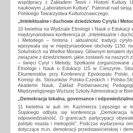
współpracy z Zakładem Teorii i Historii Kultury
naukowym „Laboratorium Kultury”. Patronat nad sesją 
Polskiego Towarzystwa Kulturoznawczego.
„Intelektualne i duchowe dziedzictwo Cyryla i Me
10 kwietnia na Wydziale Etnologii i Nauk o Edukacji 
międzynarodowa konferencja pt. „Intelektualne i duch
i Metodego – historia i aktualność tradycji cyrylo
wpisywała się w międzynarodowe obchody 1150. roc
Sołuńskich na Wielkie Morawy. Głównym tematem dysk
związane z dziedzictwem, jakie zostawili na naszych 
– święci Cyryl i Metody. Spotkanie zorganizowane z
Etnologii i Nauk o Edukacji UŚ w Cieszynie, Sto
Ekumenistów przy Konferencji Episkopatu Polski,
Komisji ds. Stosunków Polsko-Czeskich i Polsko-Sło
Akademii Nauk, Zakład Porównawczej Pedagogik
Międzyreligijnego Wyższej Szkoły Administracji w Biels
„Demokracja lokalna, governance i odpowiedzial
11 kwietnia w auli im. Kazimierza Lepszego w re
Śląskiego odbyła się konferencja „Demokracja l
odpowiedzialność. O granicach partycypacji obywat
polityki miasta i metropolii”. Podczas wydarzenia o
dotyczące m.in. demokracji przedstawicielskiej i dem