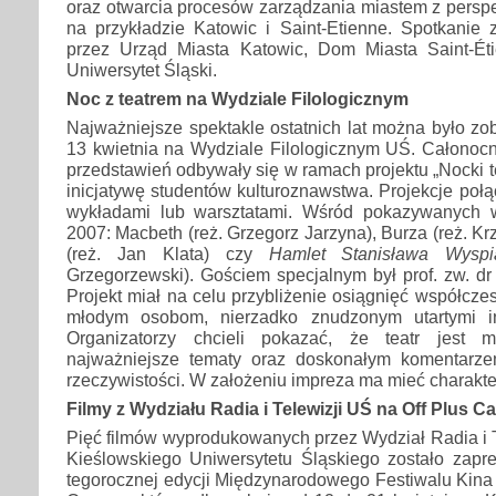
oraz otwarcia procesów zarządzania miastem z persp
na przykładzie Katowic i Saint-Etienne. Spotkanie 
przez Urząd Miasta Katowic, Dom Miasta Saint-Ét
Uniwersytet Śląski.
Noc z teatrem na Wydziale Filologicznym
Najważniejsze spektakle ostatnich lat można było z
13 kwietnia na Wydziale Filologicznym UŚ. Całonocn
przedstawień odbywały się w ramach projektu „Nocki te
inicjatywę studentów kulturoznawstwa. Projekcje połą
wykładami lub warsztatami. Wśród pokazywanych w
2007: Macbeth (reż. Grzegorz Jarzyna), Burza (reż. Krz
(reż. Jan Klata) czy
Hamlet Stanisława Wyspi
Grzegorzewski). Gościem specjalnym był prof. zw. d
Projekt miał na celu przybliżenie osiągnięć współcze
młodym osobom, nierzadko znudzonym utartymi int
Organizatorzy chcieli pokazać, że teatr jest 
najważniejsze tematy oraz doskonałym komentarze
rzeczywistości. W założeniu impreza ma mieć charakter
Filmy z Wydziału Radia i Telewizji UŚ na Off Plus C
Pięć filmów wyprodukowanych przez Wydział Radia i Te
Kieślowskiego Uniwersytetu Śląskiego zostało zap
tegorocznej edycji Międzynarodowego Festiwalu Kina