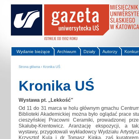
Wydanie bieżące
Archiwum
Działy
Autorzy
Konkur
Strona główna
›
Kronika UŚ
Kronika UŚ
Wystawa pt. „Lekkość”
Od 11 do 31 marca w holu głównym gmachu Centrum 
Biblioteki Akademickiej można było oglądać prace s
cieszyńskiej Pracowni Ceramiki, prowadzonej prz
Skałubę-Krentowicz. Aranżację ekspozycji, a t
wystawy, przygotowali wykładowcy Wydziału Artystycz
Krzysztof Kula i dr Tomasz Kipka, zaś kuratore