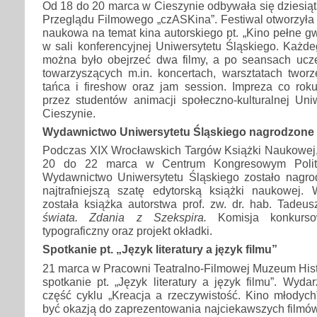
Od 18 do 20 marca w Cieszynie odbywała się dziesią
Przeglądu Filmowego „czASKina”. Festiwal otworzyła
naukowa na temat kina autorskiego pt. „Kino pełne gw
w sali konferencyjnej Uniwersytetu Śląskiego. Każd
można było obejrzeć dwa filmy, a po seansach ucz
towarzyszących m.in. koncertach, warsztatach tworz
tańca i fireshow oraz jam session. Impreza co rok
przez studentów animacji społeczno-kulturalnej Uni
Cieszynie.
Wydawnictwo Uniwersytetu Śląskiego nagrodzone
Podczas XIX Wrocławskich Targów Książki Naukowej, 
20 do 22 marca w Centrum Kongresowym Politec
Wydawnictwo Uniwersytetu Śląskiego zostało nagr
najtrafniejszą szatę edytorską książki naukowej. 
została książka autorstwa prof. zw. dr. hab. Tade
świata. Zdania z Szekspira.
Komisja konkursow
typograficzny oraz projekt okładki.
Spotkanie pt. „Język literatury a język filmu”
21 marca w Pracowni Teatralno-Filmowej Muzeum Histo
spotkanie pt. „Język literatury a język filmu”. Wyda
część cyklu „Kreacja a rzeczywistość. Kino młodych
być okazją do zaprezentowania najciekawszych filmó