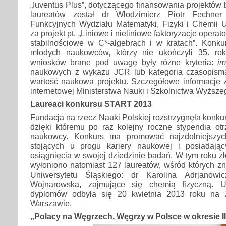
„Iuventus Plus”, dotyczącego finansowania projektó
laureatów został dr Włodzimierz Piotr Fechn
Funkcyjnych Wydziału Matematyki, Fizyki i Chemii U
za projekt pt. „Liniowe i nieliniowe faktoryzacje opera
stabilnościowe w C*-algebrach i w kratach”. Konk
młodych naukowców, którzy nie ukończyli 35. rok
wniosków brane pod uwagę były różne kryteria:
im
naukowych z wykazu JCR lub kategoria czasopisma
wartość naukowa projektu. Szczegółowe informacje z
internetowej Ministerstwa Nauki i Szkolnictwa Wyższe
Laureaci konkursu START 2013
Fundacja na rzecz Nauki Polskiej rozstrzygnęła konk
dzięki któremu po raz kolejny roczne stypendia otr
naukowcy. Konkurs ma promować najzdolniejszyc
stojących u progu kariery naukowej i posiadaj
osiągnięcia w swojej dziedzinie badań. W tym roku 
wyłoniono natomiast 127 laureatów, wśród których z
Uniwersytetu Śląskiego: dr Karolina Adrjanow
Wojnarowska, zajmujące się chemią fizyczną. U
dyplomów odbyła się 20 kwietnia 2013 roku na
Warszawie.
„Polacy na Węgrzech, Węgrzy w Polsce w okresie I