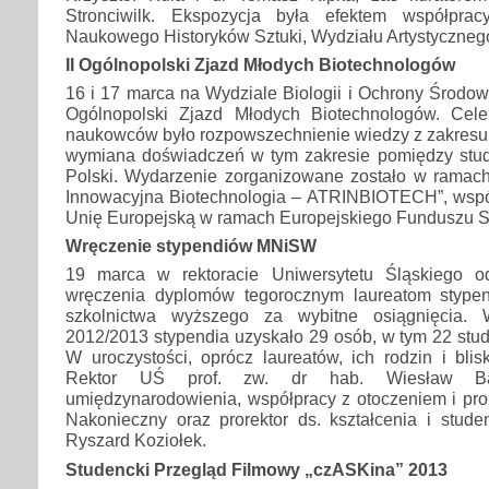
Stronciwilk. Ekspozycja była efektem współpra
Naukowego Historyków Sztuki, Wydziału Artystyczneg
II Ogólnopolski Zjazd Młodych Biotechnologów
16 i 17 marca na Wydziale Biologii i Ochrony Środow
Ogólnopolski Zjazd Młodych Biotechnologów. Cel
naukowców było rozpowszechnienie wiedzy z zakresu b
wymiana doświadczeń w tym zakresie pomiędzy stude
Polski. Wydarzenie zorganizowane zostało w ramach 
Innowacyjna Biotechnologia – ATRINBIOTECH”, wsp
Unię Europejską w ramach Europejskiego Funduszu 
Wręczenie stypendiów MNiSW
19 marca w rektoracie Uniwersytetu Śląskiego od
wręczenia dyplomów tegorocznym laureatom stypen
szkolnictwa wyższego za wybitne osiągnięcia.
2012/2013 stypendia uzyskało 29 osób, w tym 22 stud
W uroczystości, oprócz laureatów, ich rodzin i blisk
Rektor UŚ prof. zw. dr hab. Wiesław Ban
umiędzynarodowienia, współpracy z otoczeniem i pro
Nakonieczny oraz prorektor ds. kształcenia i stude
Ryszard Koziołek.
Studencki Przegląd Filmowy „czASKina” 2013