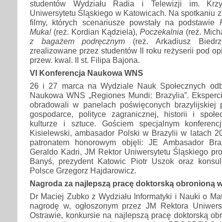
studentów Wydziału Radia i Telewizji im. Krzy
Uniwersytetu Śląskiego w Katowicach. Na spotkaniu zo
filmy, których scenariusze powstały na podstawie
Muka!
(reż. Kordian Kądziela),
Poczekalnia
(reż. Mich
z bagażem podręcznym
(reż. Arkadiusz Biedrzy
zrealizowane przez studentów II roku reżyserii pod opi
przew. kwal. II st. Filipa Bajona.
VI Konferencja Naukowa WNS
26 i 27 marca na Wydziale Nauk Społecznych odb
Naukowa WNS „Regiones Mundi: Brazylia”. Eksperci, 
obradowali w panelach poświęconych brazylijskiej p
gospodarce, polityce zagranicznej, historii i społec
kulturze i sztuce. Gościem specjalnym konferenc
Kisielewski, ambasador Polski w Brazylii w latach 
patronatem honorowym objęli: JE Ambasador Bra
Geraldo Kadri, JM Rektor Uniwersytetu Śląskiego pro
Banyś, prezydent Katowic Piotr Uszok oraz konsu
Polsce Grzegorz Hajdarowicz.
Nagroda za najlepszą pracę doktorską obronioną 
Dr Maciej Zubko z Wydziału Informatyki i Nauki o Mat
nagrodę w, ogłoszonym przez JM Rektora Uniwers
Ostrawie, konkursie na najlepszą pracę doktorską o