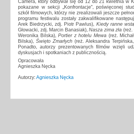
Camera, który odbywał się od 12 do 21 kwietnia w K
pokazane w sekcji „Konfrontacje”, poświęconej st
szkół filmowych, którzy nie zrealizowali jeszcze peł
programu festiwalu zostały zakwalifikowane następuj
Arek Biedrzycki, zdj. Piotr Pawlus),
Kiedy ranne wsta
Głowacki, zdj. Marcin Banasiak),
Nasza zima zła
(reż.
Weronika Bilska),
Portier z hotelu Mewa
(reż. Micha
Bilska),
Święto Zmarłych
(reż. Aleksandra Terpińska,
Ponadto, autorzy prezentowanych filmów wzięli u
dyskusjach i spotkaniach z publicznością.
Opracowała
Agnieszka Nęcka
Autorzy:
Agnieszka Nęcka