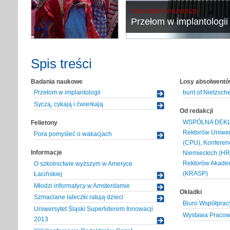
POLECAMY W NUMERZE
Przełom w implantologii
Spis treści
Badania naukowe
Losy absolwent
Przełom w implantologii
bunt of Nietzsch
Syczą, cykają i ćwierkają
Od redakcji
WSPÓLNA DEKLA
Felietony
Rektorów Uniwer
Pora pomyśleć o wakacjach
(CPU), Konferenc
Informacje
Niemieckich (HR
Rektorów Akadem
O szkolnictwie wyższym w Ameryce
(KRASP)
Łacińskiej
Młodzi informatycy w Amsterdamie
Okładki
Szmaciane laleczki ratują dzieci
Biuro Współprac
Uniwersytet Śląski Superliderem Innowacji
Wystawa Pracown
2013