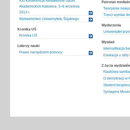
XXI Konferencja Redaktorów Gazet
Patronat medialn
Akademickich Katowice, 3–6 września
Tworzenie nowy
2013 r.
Trzeci wymiar dr
Wydawnictwo Uniwersytetu Śląskiego
Wydarzenia
Kronika UŚ
Uniwersytet prze
Kronika UŚ
Wywiad
Liderzy nauki
Intensyfikacja 
Prawo narzędziem pomocy
Edukacja u stóp
Z życia wydziałó
Naukowa samba
O demokracji w R
Student bezpiec
Syntagma Musi