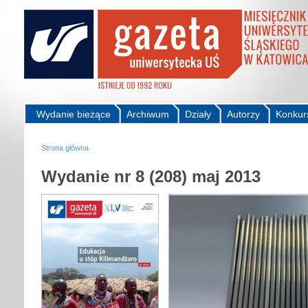
Wydanie bieżące
Archiwum
Działy
Autorzy
Konkur
Strona główna
Wydanie nr 8 (208) maj 2013