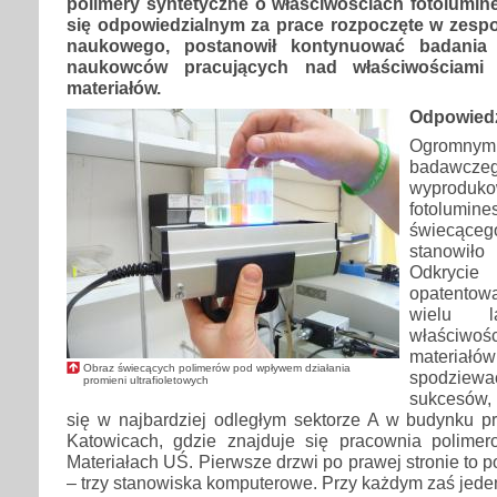
polimery syntetyczne o właściwościach fotolumin
się odpowiedzialnym za prace rozpoczęte w zesp
naukowego, postanowił kontynuować badania 
naukowców pracujących nad właściwościami 
materiałów.
Odpowiedz
Ogromnym 
bada
wyprodu
fotolumine
świecącego
stanowi
Odkrycie 
opatento
wielu 
właści
materi
Obraz świecących polimerów pod wpływem działania
spodzie
promieni ultrafioletowych
sukcesów,
się w najbardziej odległym sektorze A w budynku p
Katowicach, gdzie znajduje się pracownia polimer
Materiałach UŚ. Pierwsze drzwi po prawej stronie to p
– trzy stanowiska komputerowe. Przy każdym zaś jede