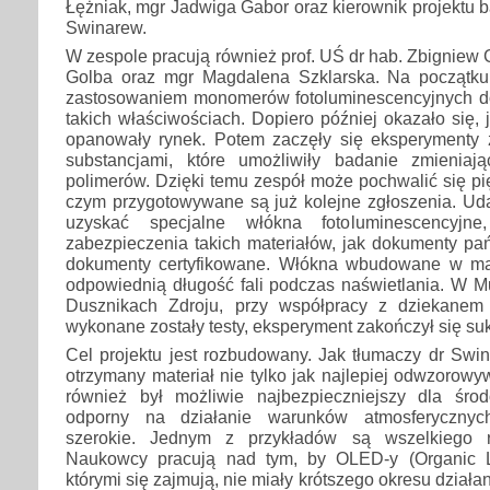
Łężniak, mgr Jadwiga Gabor oraz kierownik projektu 
Swinarew.
W zespole pracują również prof. UŚ dr hab. Zbigniew G
Golba oraz mgr Magdalena Szklarska. Na początku
zastosowaniem monomerów fotoluminescencyjnych d
takich właściwościach. Dopiero później okazało się, 
opanowały rynek. Potem zaczęły się eksperymenty
substancjami, które umożliwiły badanie zmieniaj
polimerów. Dzięki temu zespół może pochwalić się pi
czym przygotowywane są już kolejne zgłoszenia. Uda
uzyskać specjalne włókna fotoluminescencyjn
zabezpieczenia takich materiałów, jak dokumenty pa
dokumenty certyfikowane. Włókna wbudowane w mat
odpowiednią długość fali podczas naświetlania. W 
Dusznikach Zdroju, przy współpracy z dziekanem P
wykonane zostały testy, eksperyment zakończył się s
Cel projektu jest rozbudowany. Jak tłumaczy dr Swin
otrzymany materiał nie tylko jak najlepiej odwzorowy
również był możliwie najbezpieczniejszy dla środ
odporny na działanie warunków atmosferycznych
szerokie. Jednym z przykładów są wszelkiego r
Naukowcy pracują nad tym, by OLED-y (Organic Li
którymi się zajmują, nie miały krótszego okresu działa