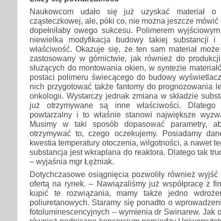
Naukowcom udało się już uzyskać materiał o 
cząsteczkowej, ale, póki co, nie można jeszcze mówić 
dopełniłaby owego sukcesu. Polimerem wyjściowym 
niewielka modyfikacja budowy takiej substancji i
właściwość. Okazuje się, że ten sam materiał może
zastosowany w górnictwie, jak również do produkcji
służących do montowania okien, w syntezie materia
postaci polimeru świecącego do budowy wyświetlacz
nich przygotować także fantomy do prognozowania 
onkologii. Wystarczy jednak zmiana w składzie substa
już otrzymywane są inne właściwości. Dlatego
powtarzalny i to właśnie stanowi największe wyzw
Musimy w taki sposób dopasować parametry, a
otrzymywać to, czego oczekujemy. Posiadamy dane
kwestia temperatury otoczenia, wilgotności, a nawet t
substancja jest wkraplana do reaktora. Dlatego tak tr
– wyjaśnia mgr Łężniak.
Dotychczasowe osiągnięcia pozwoliły również wyjść 
ofertą na rynek. – Nawiązaliśmy już współpracę z fi
kupić te rozwiązania, mamy także jedno wdroże
poliuretanowych. Staramy się ponadto o wprowadzeni
fotoluminescencyjnych – wymienia dr Swinarew. Jak do
również podpisane konsorcjum pomiędzy Uniwersytete