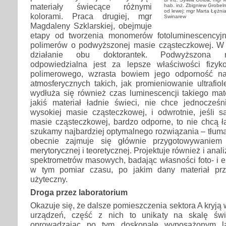
materiały świecące różnymi
hab. inż. Zbigniew Grobeln
od lewej: mgr Marta Łężni
kolorami. Praca drugiej, mgr
Swinarew
Magdaleny Szklarskiej, obejmuje
etapy od tworzenia monomerów fotoluminescencyj
polimerów o podwyższonej masie cząsteczkowej. W 
działanie obu doktorantek. Podwyższona 
odpowiedzialna jest za lepsze właściwości fizyk
polimerowego, wzrasta bowiem jego odporność na
atmosferycznych takich, jak promieniowanie ultrafiol
wydłuża się również czas luminescencji takiego mate
jakiś materiał ładnie świeci, nie chce jednocze
wysokiej masie cząsteczkowej, i odwrotnie, jeśli s
masie cząsteczkowej, bardzo odporne, to nie chcą ł
szukamy najbardziej optymalnego rozwiązania – tłuma
obecnie zajmuje się głównie przygotowywaniem 
merytorycznej i teoretycznej. Projektuje również i anal
spektrometrów masowych, badając własności foto- i e
w tym pomiar czasu, po jakim dany materiał prz
użyteczny.
Droga przez laboratorium
Okazuje się, że dalsze pomieszczenia sektora A kryją 
urządzeń, część z nich to unikaty na skalę św
oprowadzając po tym doskonale wyposażonym lab