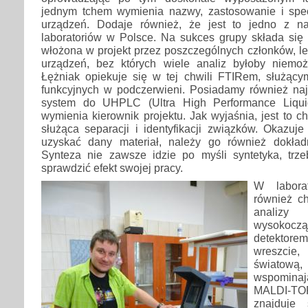
jednym tchem wymienia nazwy, zastosowanie i spe
urządzeń. Dodaje również, że jest to jedno z na
laboratoriów w Polsce. Na sukces grupy składa się 
włożona w projekt przez poszczególnych członków, le
urządzeń, bez których wiele analiz byłoby niemo
Łężniak opiekuje się w tej chwili FTIRem, służąc
funkcyjnych w podczerwieni. Posiadamy również na
system do UHPLC (Ultra High Performance Liqui
wymienia kierownik projektu. Jak wyjaśnia, jest to c
służąca separacji i identyfikacji związków. Okazuje
uzyskać dany materiał, należy go również dokład
Synteza nie zawsze idzie po myśli syntetyka, tr
sprawdzić efekt swojej pracy.
W labora
również c
anali
wysokoc
detektorem 
wreszcie
światową
wspominaj
MALDI-TO
znajduje