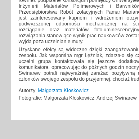
Inżynierii Materiałów Polimerowych i Barwnikó
Przedsiębiorstwa Robót Izolacyjnych Pamar Maria
jest zainteresowany kupnem i wdrożeniem otrzy
podwyższonej odporności mechanicznej na ście
rozciąganie oraz materiałów fotoluminescency
rozwiązania stanowiące wynik prac naukowców zostan
wyjdą poza uczelnianie mury.
Uzyskane efekty są widoczne dzięki zaangażowani
zespołu. Jak wspomina mgr Łężniak, zdarzało się cz
uczelni grupa kontaktowała się jeszcze dodatk
komunikatora, opracowując do późnych godzin nocnyc
Swinarew potrafi najwyraźniej zarażać pozytywną 
członków swojego zespołu do przyjemnej, chociaż trud
Autorzy:
Małgorzata Kłoskowicz
Fotografie: Małgorzata Kłoskowicz, Andrzej Swinarew