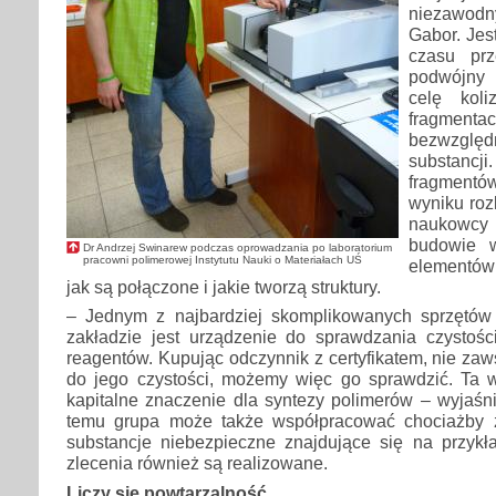
niezawodn
Gabor. Jest
czasu pr
podwójny 
celę koli
fragmenta
bezwzględ
substan
fragment
wyniku roz
naukowcy
budowie w
Dr Andrzej Swinarew podczas oprowadzania po laboratorium
pracowni polimerowej Instytutu Nauki o Materiałach UŚ
elementów s
jak są połączone i jakie tworzą struktury.
– Jednym z najbardziej skomplikowanych sprzętów
zakładzie jest urządzenie do sprawdzania czystośc
reagentów. Kupując odczynnik z certyfikatem, nie z
do jego czystości, możemy więc go sprawdzić. Ta
kapitalne znaczenie dla syntezy polimerów – wyjaśn
temu grupa może także współpracować chociażby z p
substancje niebezpieczne znajdujące się na przykła
zlecenia również są realizowane.
Liczy się powtarzalność