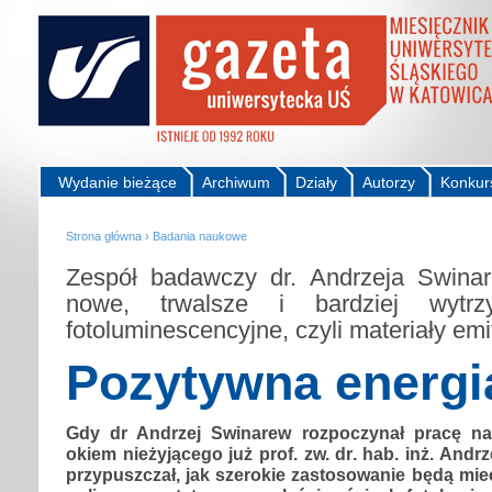
Wydanie bieżące
Archiwum
Działy
Autorzy
Konkur
Strona główna
›
Badania naukowe
Zespół badawczy dr. Andrzeja Swina
nowe, trwalsze i bardziej wytrz
fotoluminescencyjne, czyli materiały emi
Pozytywna energi
Gdy dr Andrzej Swinarew rozpoczynał pracę n
okiem nieżyjącego już prof. zw. dr. hab. inż. Andrz
przypuszczał, jak szerokie zastosowanie będą mi