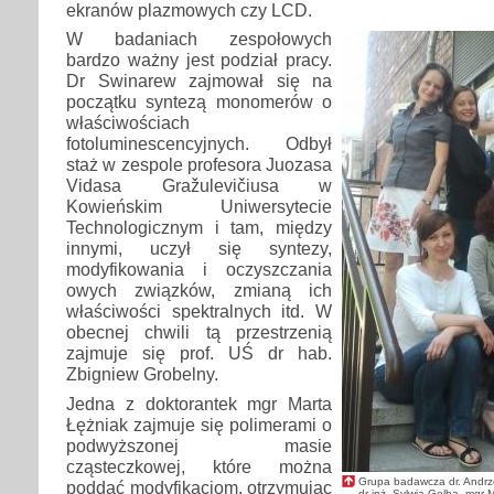
ekranów plazmowych czy LCD.
W badaniach zespołowych
bardzo ważny jest podział pracy.
Dr Swinarew zajmował się na
początku syntezą monomerów o
właściwościach
fotoluminescencyjnych. Odbył
staż w zespole profesora Juozasa
Vidasa Gražulevičiusa w
Kowieńskim Uniwersytecie
Technologicznym i tam, między
innymi, uczył się syntezy,
modyfikowania i oczyszczania
owych związków, zmianą ich
właściwości spektralnych itd. W
obecnej chwili tą przestrzenią
zajmuje się prof. UŚ dr hab.
Zbigniew Grobelny.
Jedna z doktorantek mgr Marta
Łężniak zajmuje się polimerami o
podwyższonej masie
cząsteczkowej, które można
Grupa badawcza dr. Andrze
poddać modyfikacjom, otrzymując
dr inż. Sylwia Golba, mgr 