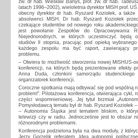
zw. dr hab. Wiesław Banyś, prof. zw. dr hab. Tadeu
latach 1996–2002), wieloletnia dyrektor MISH prof. UŚ
obecny dyrektor dr hab. Ryszard Koziołek, a także 
absolwenci MISH. Dr hab. Ryszard Koziołek przed
czekające studentów od nowego roku akademickiego
jest powołanie Zespołów do Opracowywania R
Niejednorodnych, w których uczestniczyć będą 
studiów II stopnia, pracując pod opieką wybranego 
każdego zespołu ma być raport, zawierający pr
problemu.
– Otwiera to możliwość stworzenia nowej MISHUS-owe
konferencji, na których będą prezentowane efekty 
Anna Duda, członkini samorządu studenckieg
organizatorek konferencji.
Coroczne spotkania mają odbywać się pod wspólną
problem!”. Pilotażowa konferencja, otwierająca cykl, 
części wspomnieniowej. Jej tytuł brzmiał „Autonomi
Pomysłodawcą tematu był dr hab. Ryszard Koziołek 
– Autonomia Śląska jest tematem bliskim, o któr
telewizji czy w radiu. Jednocześnie jest to obszar 
różnorodnymi problemami.
Konferencja podzielona była na dwa moduły, z któryc
Jerzy Gorzelik referatem „Idea autonomii polityczn