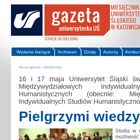
Wydanie bieżące
Archiwum
Działy
Autorzy
Konkur
Strona główna
›
Wydarzenia
16 i 17 maja Uniwersytet Śląski świ
Międzywydziałowych Indywidua
Humanistycznych (obecnie: Międ
Indywidualnych Studiów Humanistyczno
Pielgrzymi wiedzy
Studia w
możliwoś