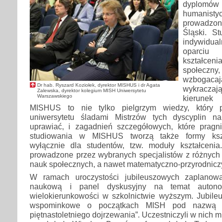
dyplomó
humanisty
prowadzon
Śląski. S
indywidual
oparci
kształcen
społeczny,
wzbogaca
Dr hab. Ryszard Koziołek, dyrektor MISHUS i dr Agata
wykracza
Zalewska, dyrektor kolegium MISH Uniwersytetu
Warszawskiego
kierunek
MISHUS to nie tylko pielgrzym wiedzy, który p
uniwersytetu śladami Mistrzów tych dyscyplin na
uprawiać, i zagadnień szczegółowych, które pragni
studiowania w MISHUS tworzą także formy ksz
wyłącznie dla studentów, tzw. moduły kształcenia
prowadzone przez wybranych specjalistów z różnych 
nauk społecznych, a nawet matematyczno-przyrodnicz
W ramach uroczystości jubileuszowych zaplanowa
naukową i panel dyskusyjny na temat autonom
wielokierunkowości w szkolnictwie wyższym. Jubile
wspominkowe o początkach MISH pod nazwą „
piętnastoletniego dojrzewania”. Uczestniczyli w nich m.