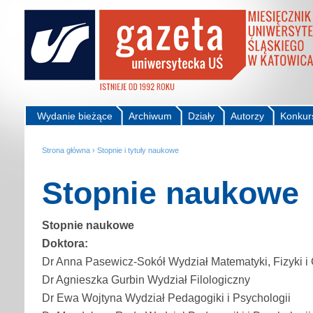
Wydanie bieżące
Archiwum
Działy
Autorzy
Konkur
Strona główna
›
Stopnie i tytuły naukowe
Stopnie naukowe
Stopnie naukowe
Doktora:
Dr Anna Pasewicz-Sokół Wydział Matematyki, Fizyki i
Dr Agnieszka Gurbin Wydział Filologiczny
Dr Ewa Wojtyna Wydział Pedagogiki i Psychologii