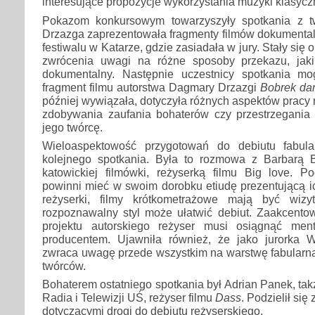
interesujące propozycje wykorzystania muzyki klasycz
Pokazom konkursowym towarzyszyły spotkania z 
Drzazga zaprezentowała fragmenty filmów dokumenta
festiwalu w Katarze, gdzie zasiadała w jury. Stały się
zwrócenia uwagi na różne sposoby przekazu, jaki
dokumentalny. Następnie uczestnicy spotkania mo
fragment filmu autorstwa Dagmary Drzazgi
Bobrek da
później wywiązała, dotyczyła różnych aspektów pracy
zdobywania zaufania bohaterów czy przestrzegania
jego twórcę.
Wieloaspektowość przygotowań do debiutu fabula
kolejnego spotkania. Była to rozmowa z Barbarą 
katowickiej filmówki, reżyserką filmu Big love. Po
powinni mieć w swoim dorobku etiudę prezentującą i
reżyserki, filmy krótkometrażowe mają być wiz
rozpoznawalny styl może ułatwić debiut. Zaakcentowa
projektu autorskiego reżyser musi osiągnąć men
producentem. Ujawniła również, że jako jurorka W
zwraca uwagę przede wszystkim na warstwę fabularną 
twórców.
Bohaterem ostatniego spotkania był Adrian Panek, ta
Radia i Telewizji UŚ, reżyser filmu
Dass
. Podzielił si
dotyczącymi drogi do debiutu reżyserskiego.