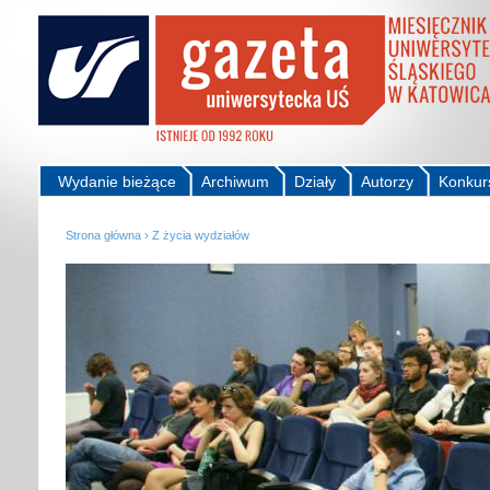
Wydanie bieżące
Archiwum
Działy
Autorzy
Konkur
Strona główna
›
Z życia wydziałów