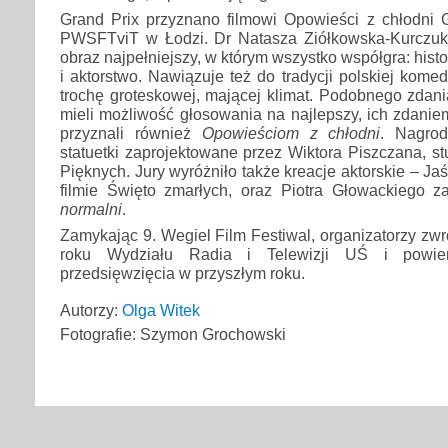
Grand Prix przyznano filmowi Opowieści z chłodni 
PWSFTviT w Łodzi. Dr Natasza Ziółkowska-Kurczuk st
obraz najpełniejszy, w którym wszystko współgra: histor
i aktorstwo. Nawiązuje też do tradycji polskiej komedi
trochę groteskowej, mającej klimat. Podobnego zdania
mieli możliwość głosowania na najlepszy, ich zdaniem
przyznali również
Opowieściom z chłodni
. Nagrod
statuetki zaprojektowane przez Wiktora Piszczana, s
Pięknych. Jury wyróżniło także kreacje aktorskie – Ja
filmie Święto zmarłych, oraz Piotra Głowackiego z
normalni
.
Zamykając 9. Wegiel Film Festiwal, organizatorzy zwró
roku Wydziału Radia i Telewizji UŚ i powier
przedsięwzięcia w przyszłym roku.
Autorzy:
Olga Witek
Fotografie: Szymon Grochowski