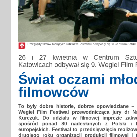
Przeglądy filmów biorących udział w Festiwalu odbywały się w Centrum Sztuki
26 i 27 kwietnia w Centrum Sztu
Katowicach odbywał się 9. Wegiel Film 
Świat oczami mło
filmowców
To były dobre historie, dobrze opowiedziane –
Wegiel Film Festiwal przewodnicząca jury dr N
Kurczuk. Do udziału w filmowej imprezie zakwa
spośród ponad 80 nadesłanych z Polski i k
europejskich. Festiwal to przedsięwzięcie realiz
drugiego roku organizacji produkcji filmowej i 