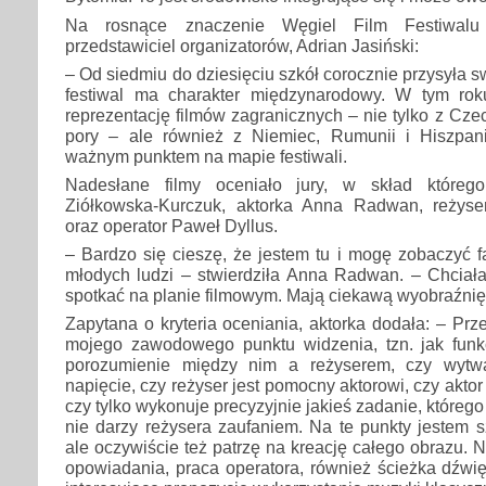
Na rosnące znaczenie Węgiel Film Festiwalu
przedstawiciel organizatorów, Adrian Jasiński:
– Od siedmiu do dziesięciu szkół corocznie przysyła swo
festiwal ma charakter międzynarodowy. W tym r
reprezentację filmów zagranicznych – nie tylko z Czech
pory – ale również z Niemiec, Rumunii i Hiszpani
ważnym punktem na mapie festiwali.
Nadesłane filmy oceniało jury, w skład któreg
Ziółkowska-Kurczuk, aktorka Anna Radwan, reżyse
oraz operator Paweł Dyllus.
– Bardzo się cieszę, że jestem tu i mogę zobaczyć f
młodych ludzi – stwierdziła Anna Radwan. – Chciała
spotkać na planie filmowym. Mają ciekawą wyobraźnię, j
Zapytana o kryteria oceniania, aktorka dodała: – Prz
mojego zawodowego punktu widzenia, tzn. jak funkcj
porozumienie między nim a reżyserem, czy wytwar
napięcie, czy reżyser jest pomocny aktorowi, czy aktor
czy tylko wykonuje precyzyjnie jakieś zadanie, którego
nie darzy reżysera zaufaniem. Na te punkty jestem 
ale oczywiście też patrzę na kreację całego obrazu. 
opowiadania, praca operatora, również ścieżka dźwi