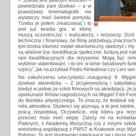
– Szkoła jest pewnym kloszem –
powiedziała pani dziekan – a w
prawdziwej kinematografii nie
wystarczy mieć świetne pomysły.
Trzeba je potem zrealizować i to
jest już twarda gra, w której
muszą uczestniczyć i realizatorzy, i reżyserzy. Dz
techniczny i finansowy, bo filmy potrzebują znacznyc
tym trzeba również model ekonomiczny stworzyć i my
są właśnie tzw. kwalifikacje społeczne; bzdurą jest 
ram kwalifikacyjnych dla reżyserów. Mogą być nimi 
wybitnie utalentowani, i to oni w kinie światowym fun
szpicy”, jak na przykład Pedro Almodovar czy Lars von 
Na zakończeniu uroczystości inauguracji 9. Węgie
dziekan stwierdziła: – Z przyjemnością i satysfak
kiedyś w jednej ze szkół filmowych na akredytacji, że p
opiekunami filmów nagrodzonych na Węgiel Film Festi
do dorobku artystycznego. To znaczy, że festiwal się l
miła atmosfera. Studenci się poznają, a to jest istotne
pracą zespołową. Oczywiście, rolę lidera gra reży
przecież musi mieć ekipę. Zależy mi na kontakt
Pięknych, z Akademią Muzyczną czy z innymi szkoł
wieloletnią współpracę z PWST w Krakowie oraz Wyd
Bytomiu. To jest środowisko integrujące się i może o