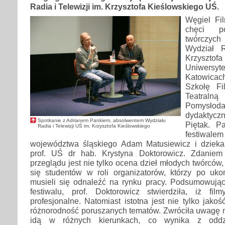
Radia i Telewizji im. Krzysztofa Kieślowskiego UŚ.
Węgiel Fi
chęci p
twórczych
Wydział R
Krzyszt
Uniwers
Katowicac
Szkołę Fi
Teatr
Pomysłoda
dydaktyczn
Spotkanie z Adrianem Pankiem, absolwentem Wydziału
Piętak. P
Radia i Telewizji UŚ im. Krzysztofa Kieślowskiego
festiwalem
województwa śląskiego Adam Matusiewicz i dziekan
prof. UŚ dr hab. Krystyna Doktorowicz. Zdaniem
przeglądu jest nie tylko ocena dzieł młodych twórców
się studentów w roli organizatorów, którzy po uk
musieli się odnaleźć na rynku pracy. Podsumowując 
festiwalu, prof. Doktorowicz stwierdziła, iż fi
profesjonalne. Natomiast istotna jest nie tylko jakoś
różnorodność poruszanych tematów. Zwróciła uwagę na
idą w różnych kierunkach, co wynika z oddzi