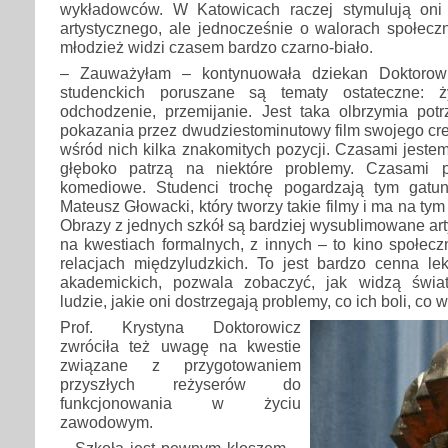
wykładowców. W Katowicach raczej stymulują oni 
artystycznego, ale jednocześnie o walorach społecz
młodzież widzi czasem bardzo czarno-biało.
– Zauważyłam – kontynuowała dziekan Doktorow
studenckich poruszane są tematy ostateczne: ży
odchodzenie, przemijanie. Jest taka olbrzymia pot
pokazania przez dwudziestominutowy film swojego cr
wśród nich kilka znakomitych pozycji. Czasami jeste
głęboko patrzą na niektóre problemy. Czasami 
komediowe. Studenci trochę pogardzają tym gatun
Mateusz Głowacki, który tworzy takie filmy i ma na tym
Obrazy z jednych szkół są bardziej wysublimowane arty
na kwestiach formalnych, z innych – to kino społec
relacjach międzyludzkich. To jest bardzo cenna l
akademickich, pozwala zobaczyć, jak widzą świa
ludzie, jakie oni dostrzegają problemy, co ich boli, co 
Prof. Krystyna Doktorowicz
zwróciła też uwagę na kwestie
związane z przygotowaniem
przyszłych reżyserów do
funkcjonowania w życiu
zawodowym.