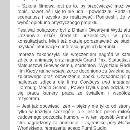
– Szkoła filmowa jest po to, by przećwiczyć możliw
robić, nawet jeśli się to nie uda – powiedział. Radził
scenariusz i szybko go realizować. Podkreślił, że 
wybór opiekuna artystycznego projektu.
Festiwal połączony był z Dniami Otwartymi Wydziału
Uczniowie szkół średnich uczestniczyli w pr
konsultacjach. Mieli też okazję porozmawiać ze stu
uzyskać informacje o interesującym ich kierunku.
Impreza zakończyła się wręczeniem nagród w kateg
zdjęcia, animację oraz nagrody Grand Prix. Statuetka 
Mateuszowi Głowackiemu, studentowi Wydziału Radia
film
Kiedy ranne wstają zorze
doceniono za świetne p
zbiorowego oraz odtworzenie epoki. Uzasadniając 
najlepsze zdjęcia dla filmu
Cowboys und Indiane
Hamburg Media School, Paweł Dyllus powiedział, 
się praca kamery, praca ze światłem i współdz
reżyserem.
– Jest jak opowieści zen – piękny nie tylko od stron
tylko w każdym szczególe, ale jest też pełen miłości
cudownego poczucia humoru – w ten sposób Anna
film nagrodzony za animację –
Tajemnicę góry Mal
Wrońskiego, reprezentującego Fumi Studio.