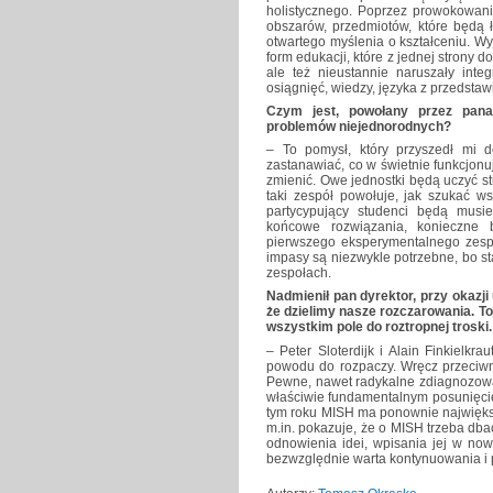
holistycznego. Poprzez prowokowan
obszarów, przedmiotów, które będą 
otwartego myślenia o kształceniu. W
form edukacji, które z jednej strony 
ale też nieustannie naruszały inte
osiągnięć, wiedzy, języka z przedstaw
Czym jest, powołany przez pana
problemów niejednorodnych?
– To pomysł, który przyszedł mi 
zastanawiać, co w świetnie funkcjon
zmienić. Owe jednostki będą uczyć s
taki zespół powołuje, jak szukać w
partycypujący studenci będą musi
końcowe rozwiązania, konieczne 
pierwszego eksperymentalnego zespoł
impasy są niezwykle potrzebne, bo 
zespołach.
Nadmienił pan dyrektor, przy okazj
że dzielimy nasze rozczarowania. To
wszystkim pole do roztropnej troski.
– Peter Sloterdijk i Alain Finkielk
powodu do rozpaczy. Wręcz przeciwn
Pewne, nawet radykalne zdiagnozowani
właściwie fundamentalnym posunięcie
tym roku MISH ma ponownie największ
m.in. pokazuje, że o MISH trzeba db
odnowienia idei, wpisania jej w now
bezwzględnie warta kontynuowania i p