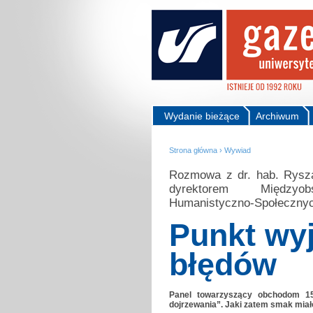
Wydanie bieżące
Archiwum
Strona główna
›
Wywiad
Rozmowa z dr. hab. Rysza
dyrektorem Międzyob
Humanistyczno-Społecznyc
Punkt wy
błędów
Panel towarzyszący obchodom 15
dojrzewania”. Jaki zatem smak miał