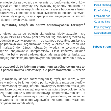
ie międzyobszarowości, zachęcanie do budowania kierunków,
Pasja, obowią
łączyć ze sobą instytuty czy wydziały, będziemy zmuszeni do
yjdziemy z partykularnych interesów na rzecz budowania takich
Dzień Kultury 
dostarczałyby kompetencji specjalistycznych, jednokierunkowych,
Etnologia bez
gralność dyscyplin, uczyły specjalistów negocjowania swoich
icielami innych dyskursów.
Czas na kino
 dyrektora, zespół do spraw opracowywania rozwiązań
Popularyzacj
Sakramentalne
do głowy zaraz po objęciu stanowiska, kiedy zacząłem się
ującym MISH za czasów pani profesor Olgi Wolińskiej można by
tudentów pracy w zespołach – od samego początku, tzn. jak się
spółpracowników, organizować pracę w czasie etc. Ponieważ
Zobacz stronę
eli należeć do różnych obszarów wiedzy, to wypracowując
będzie znajdowanie kompromisów. Efekt końcowy działań
u nie był w pełni zadowalający, ale wszystkie te fiaska czy
staną się podstawą do opracowywania sposobu uczenia pracy w
i uroczystości, że jedynym elementem wspólnotowym jest to,
 z pozoru smutna konstatacja, ale po zastanowieniu – przede
raut, z rozmowy których zaczerpnąłem tę myśl, nie widzą w tym
ie – mówią, że to jest dobry punkt wyjścia z muzeum błędów.
e własnej sytuacji, któremu towarzyszy roztropna troska, jest
m, które pozwala zacząć myśleć o wyjściu z tego położenia. W
ą grupę (bo aż czternastoosobową) stypendystów ministra. To
ać. Nawet jeśli rozmawiamy o pewnym przesileniu, konieczności
e warunki, to nie ulega wątpliwości, że sama idea MISH jest
rzynosi znakomite efekty.