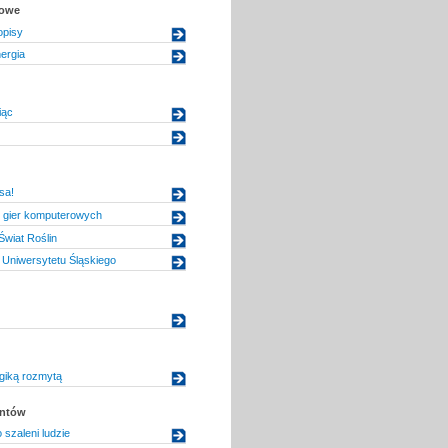
kowe
opisy
ergia
iąc
sa!
 gier komputerowych
wiat Roślin
Uniwersytetu Śląskiego
giką rozmytą
entów
 szaleni ludzie