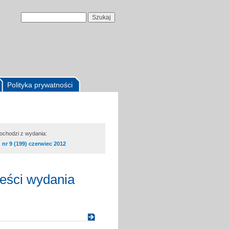
Polityka prywatności
pochodzi z wydania:
nr 9 (199) czerwiec 2012
reści wydania