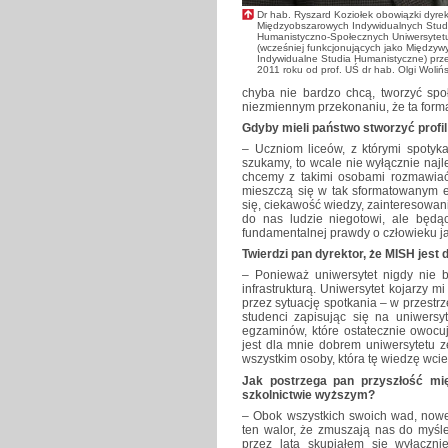
Dr hab. Ryszard Koziołek obowiązki dyrek
Międzyobszarowych Indywidualnych Stud
Humanistyczno-Społecznych Uniwersytet
(wcześniej funkcjonujących jako Międzyw
Indywidualne Studia Humanistyczne) prze
2011 roku od prof. UŚ dr hab. Olgi Wolińs
chyba nie bardzo chcą, tworzyć społ
niezmiennym przekonaniu, że ta forma 
Gdyby mieli państwo stworzyć profi
– Uczniom liceów, z którymi spotyk
szukamy, to wcale nie wyłącznie naj
chcemy z takimi osobami rozmawiać,
mieszczą się w tak sformatowanym 
się, ciekawość wiedzy, zainteresowani
do nas ludzie niegotowi, ale będ
fundamentalnej prawdy o człowieku jak
Twierdzi pan dyrektor, że MISH jest
– Ponieważ uniwersytet nigdy nie 
infrastrukturą. Uniwersytet kojarzy 
przez sytuację spotkania – w przestrz
studenci zapisując się na uniwersyt
egzaminów, które ostatecznie owocu
jest dla mnie dobrem uniwersytetu 
wszystkim osoby, która tę wiedzę wcie
Jak postrzega pan przyszłość mi
szkolnictwie wyższym?
– Obok wszystkich swoich wad, now
ten walor, że zmuszają nas do myśleni
przez lata skupiałem się wyłącz