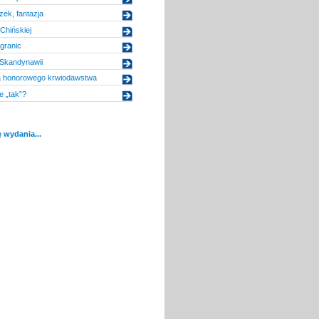
zek, fantazja
Chińskiej
 granic
 Skandynawii
a honorowego krwiodawstwa
 „tak”?
 wydania...