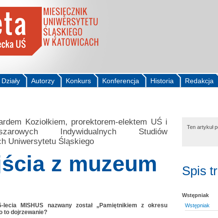
Działy
Autorzy
Konkurs
Konferencja
Historia
Redakcja
rdem Koziołkiem, prorektorem-elektem UŚ i
Ten artykuł 
szarowych Indywidualnych Studiów
h Uniwersytetu Śląskiego
jścia z muzeum
Spis t
Wstępniak
-lecia MISHUS nazwany został „Pamiętnikiem z okresu
Wstępniak
o to dojrzewanie?