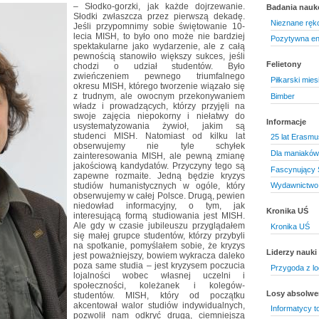
– Słodko-gorzki, jak każde dojrzewanie.
Badania nau
Słodki zwłaszcza przez pierwszą dekadę.
Nieznane ręk
Jeśli przypomnimy sobie świętowanie 10-
lecia MISH, to było ono może nie bardziej
Pozytywna en
spektakularne jako wydarzenie, ale z całą
pewnością stanowiło większy sukces, jeśli
Felietony
chodzi o udział studentów. Było
zwieńczeniem pewnego triumfalnego
Piłkarski mies
okresu MISH, którego tworzenie wiązało się
z trudnym, ale owocnym przekonywaniem
Bimber
władz i prowadzących, którzy przyjęli na
swoje zajęcia niepokorny i niełatwy do
Informacje
usystematyzowania żywioł, jakim są
studenci MISH. Natomiast od kilku lat
25 lat Erasmu
obserwujemy nie tyle schyłek
Dla maniaków
zainteresowania MISH, ale pewną zmianę
jakościową kandydatów. Przyczyny tego są
Fascynujący Ś
zapewne rozmaite. Jedną będzie kryzys
studiów humanistycznych w ogóle, który
Wydawnictwo 
obserwujemy w całej Polsce. Drugą, pewien
niedowład informacyjny, o tym, jak
Kronika UŚ
interesującą formą studiowania jest MISH.
Ale gdy w czasie jubileuszu przyglądałem
Kronika UŚ
się małej grupce studentów, którzy przybyli
na spotkanie, pomyślałem sobie, że kryzys
Liderzy nauki
jest poważniejszy, bowiem wykracza daleko
poza same studia – jest kryzysem poczucia
Przygoda z lo
lojalności wobec własnej uczelni i
społeczności, koleżanek i kolegów-
Losy absolw
studentów. MISH, który od początku
akcentował walor studiów indywidualnych,
Informatycy to
pozwolił nam odkryć drugą, ciemniejszą