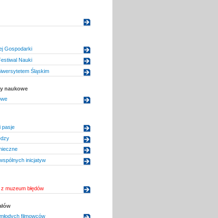
ej Gospodarki
Festiwal Nauki
iwersytetem Śląskim
uły naukowe
owe
 pasje
edzy
nieczne
spólnych inicjatyw
a z muzeum błędów
ałów
 młodych filmowców