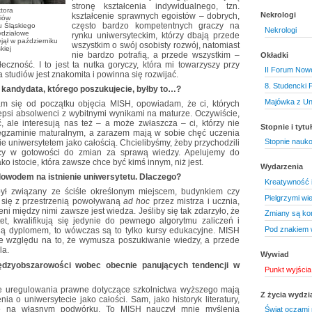
stronę kształcenia indywidualnego, tzn.
tora
Nekrologi
kształcenie sprawnych egoistów – dobrych,
iów
często bardzo kompetentnych graczy na
u Śląskiego
Nekrologi
ydziałowe
rynku uniwersyteckim, którzy dbają przede
jął w październiku
wszystkim o swój osobisty rozwój, natomiast
kiej
nie bardzo potrafią, a przede wszystkim –
Okładki
eczność. I to jest ta nutka goryczy, która mi towarzyszy przy
II Forum Now
studiów jest znakomita i powinna się rozwijać.
8. Studencki 
l kandydata, którego poszukujecie, byłby to…?
Majówka z Un
am się od początku objęcia MISH, opowiadam, że ci, których
lepsi absolwenci z wybitnymi wynikami na maturze. Oczywiście,
 ale interesują nas też – a może zwłaszcza – ci, którzy nie
Stopnie i tyt
egzaminie maturalnym, a zarazem mają w sobie chęć uczenia
Stopnie nauk
e uniwersytetem jako całością. Chcielibyśmy, żeby przychodzili
ący w gotowości do zmian za sprawą wiedzy. Apelujemy do
o istocie, która zawsze chce być kimś innym, niż jest.
Wydarzenia
 dowodem na istnienie uniwersytetu. Dlaczego?
Kreatywność i
był związany ze ściśle określonym miejscem, budynkiem czy
Pielgrzymi wi
mi się z przestrzenią powoływaną
ad hoc
przez mistrza i ucznia,
eni między nimi zawsze jest wiedza. Jeśliby się tak zdarzyło, że
Zmiany są ko
et, kwalifikują się jedynie do pewnego algorytmu zaliczeń i
Pod znakiem w
ją dyplomem, to wówczas są to tylko kursy edukacyjne. MISH
ze względu na to, że wymusza poszukiwanie wiedzy, a przede
la.
Wywiad
ędzyobszarowości wobec obecnie panujących tendencji w
Punkt wyjści
e uregulowania prawne dotyczące szkolnictwa wyższego mają
Z życia wydzi
a o uniwersytecie jako całości. Sam, jako historyk literatury,
nie na własnym podwórku. To MISH nauczył mnie myślenia
Świat oczami