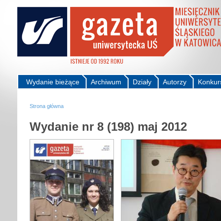
Wydanie bieżące
Archiwum
Działy
Autorzy
Konkur
Strona główna
Wydanie nr 8 (198) maj 2012