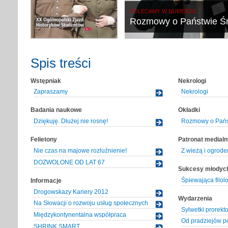
POLECAMY W NUMERZE
Rozmowy o Państwie Ś
Spis treści
Wstępniak
Nekrologi
Zapraszamy
Nekrologi
Badania naukowe
Okładki
Dziękuję. Dłużej nie rosnę!
Rozmowy o Pańs
Felietony
Patronat medialn
Nie czas na majowe rozluźnienie!
Z wieżą i ogrod
DOZWOLONE OD LAT 67
Sukcesy młodyc
Śpiewająca filol
Informacje
Drogowskazy Kariery 2012
Wydarzenia
Na Słowacji o rozwoju usług społecznych
Sylwetki prorekt
Międzykontynentalna współpraca
Od pradziejów p
SHRINK SMART