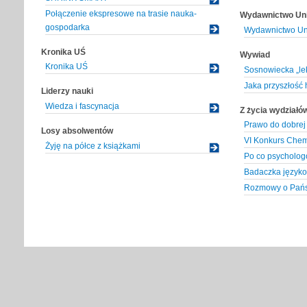
Połączenie ekspresowe na trasie nauka-
Wydawnictwo Uni
gospodarka
Wydawnictwo Uni
Kronika UŚ
Wywiad
Kronika UŚ
Sosnowiecka „lekc
Jaka przyszłość h
Liderzy nauki
Wiedza i fascynacja
Z życia wydziałó
Prawo do dobrej 
Losy absolwentów
VI Konkurs Che
Żyję na półce z książkami
Po co psycholog
Badaczka języko
Rozmowy o Pańs