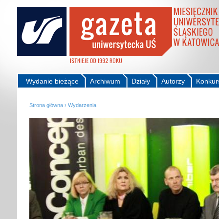
Wydanie bieżące
Archiwum
Działy
Autorzy
Konkur
Strona główna
›
Wydarzenia