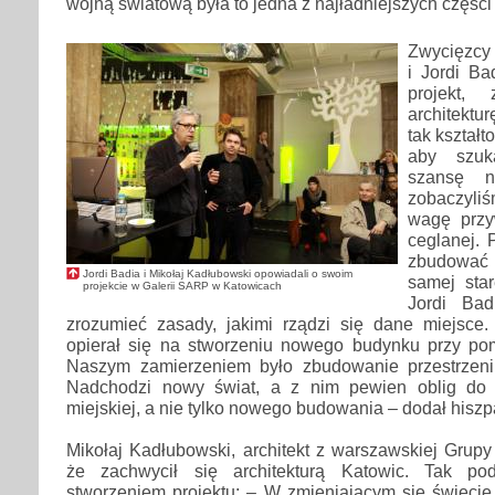
wojną światową była to jedna z najładniejszych części
Zwycięzcy 
i Jordi B
projekt,
architekt
tak kształt
aby szuk
szansę n
zobaczyli
wagę przy
ceglanej. 
zbudować
Jordi Badia i Mikołaj Kadłubowski opowiadali o swoim
samej star
projekcie w Galerii SARP w Katowicach
Jordi Bad
zrozumieć zasady, jakimi rządzi się dane miejsce
opierał się na stworzeniu nowego budynku przy p
Naszym zamierzeniem było zbudowanie przestrzeni
Nadchodzi nowy świat, a z nim pewien oblig do r
miejskiej, a nie tylko nowego budowania – dodał hiszpa
Mikołaj Kadłubowski, architekt z warszawskiej Grupy 
że zachwycił się architekturą Katowic. Tak p
stworzeniem projektu: – W zmieniającym się świecie