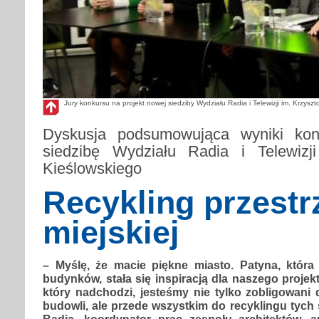
Jury konkursu na projekt nowej siedziby Wydziału Radia i Telewizji im. Krzys
Dyskusja podsumowująca wyniki ko
siedzibę Wydziału Radia i Telewizji
Kieślowskiego
Recykling przestr
miejskiej
– Myślę, że macie piękne miasto. Patyna, która
budynków, stała się inspiracją dla naszego proje
który nadchodzi, jesteśmy nie tylko zobligowani
budowli, ale przede wszystkim do recyklingu tych 
Badia, koordynator prac zespołu architektów, 