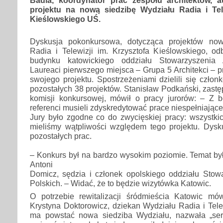
projektu na nową siedzibę Wydziału Radia i Tele
Kieślowskiego UŚ.
Dyskusja pokonkursowa, dotycząca projektów now
Radia i Telewizji im. Krzysztofa Kieślowskiego, od
budynku katowickiego oddziału Stowarzyszenia A
Laureaci pierwszego miejsca – Grupa 5 Architekci – p
swojego projektu. Spostrzeżeniami dzielili się człon
pozostałych 38 projektów. Stanisław Podkański, zas
komisji konkursowej, mówił o pracy jurorów: – Z 
referenci musieli zdyskredytować prace niespełniają
Jury było zgodne co do zwycięskiej pracy: wszystki
mieliśmy wątpliwości względem tego projektu. Dysku
pozostałych prac.
– Konkurs był na bardzo wysokim poziomie. Temat by
Antoni
Domicz, sędzia i członek opolskiego oddziału Stowa
Polskich. – Widać, że to będzie wizytówka Katowic.
O potrzebie rewitalizacji śródmieścia Katowic mó
Krystyna Doktorowicz, dziekan Wydziału Radia i Telew
ma powstać nowa siedziba Wydziału, nazwała „ser