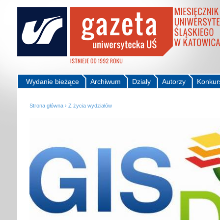
Wydanie bieżące
Archiwum
Działy
Autorzy
Konkur
Strona główna
›
Z życia wydziałów