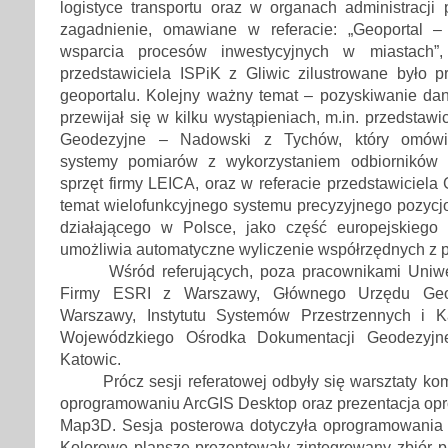
logistyce transportu oraz w organach administracji p
zagadnienie, omawiane w referacie: „Geoportal –
wsparcia procesów inwestycyjnych w miastach”,
przedstawiciela ISPiK z Gliwic zilustrowane było p
geoportalu. Kolejny ważny temat – pozyskiwanie d
przewijał się w kilku wystąpieniach, m.in. przedstawi
Geodezyjne – Nadowski z Tychów, który omówił
systemy pomiarów z wykorzystaniem odbiorników
sprzęt firmy LEICA, oraz w referacie przedstawicie
temat wielofunkcyjnego systemu precyzyjnego pozycj
działającego w Polsce, jako część europejskiego
umożliwia automatyczne wyliczenie współrzędnych z p
Wśród referujących, poza pracownikami Uniwersy
Firmy ESRI z Warszawy, Głównego Urzędu Geode
Warszawy, Instytutu Systemów Przestrzennych i Ka
Wojewódzkiego Ośrodka Dokumentacji Geodezyjnej
Katowic.
Prócz sesji referatowej odbyły się warsztaty 
oprogramowaniu ArcGIS Desktop oraz prezentacja o
Map3D. Sesja posterowa dotyczyła oprogramowania 
Kolorowe plansze prezentowały zintegrowany zbiór p