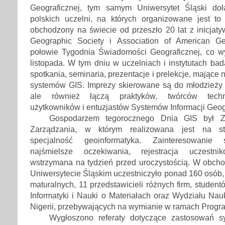
Geograficznej, tym samym Uniwersytet Śląski dołą
polskich uczelni, na których organizowane jest to
obchodzony na świecie od przeszło 20 lat z inicjaty
Geographic Society i Association of American 
połowie Tygodnia Świadomości Geograficznej, co w
listopada. W tym dniu w uczelniach i instytutach b
spotkania, seminaria, prezentacje i prelekcje, mające n
systemów GIS. Imprezy skierowane są do młodzieży st
ale również łączą praktyków, twórców technol
użytkowników i entuzjastów Systemów Informacji Geogr
Gospodarzem tegorocznego Dnia GIS był Za
Zarządzania, w którym realizowana jest na stu
specjalność geoinformatyka. Zainteresowanie 
najśmielsze oczekiwania, rejestracja uczestn
wstrzymana na tydzień przed uroczystością. W obc
Uniwersytecie Śląskim uczestniczyło ponad 160 osób,
maturalnych, 11 przedstawicieli różnych firm, studen
Informatyki i Nauki o Materiałach oraz Wydziału Nau
Nigerii, przebywających na wymianie w ramach Prog
Wygłoszono referaty dotyczące zastosowań 