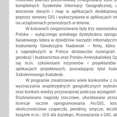
kompletnych Systemów Informacji Geograficznej, 
tworzenie danych i map w aplikacjach desktopowy
poprzez serwery GIS i wykorzystanie w aplikacjach i
na urządzeniach przenośnych w terenie.
W kuluarach zorganizowane były trzy stanowiska
Polska – wyłącznego polskiego dystrybutora oprog
światowego lidera w dziedzinie narzędzi informatycz
Instrumenty Geodezyjne Nadowski – firmy, która
z największych w Polsce dostawców rozwiązań t
geodezji i budownictwa oraz Polsko-Amerykańskiej S
się m.in. szkoleniami inżynierów i projektant
aplikacjach projektowych, posiadającej tytuł Au
Szkoleniowego Autodesk.
W programie zrealizowano wiele konkursów z na
wyznaczania współrzędnych geograficznych wybran
oraz konkurs wiedzy przyswojonej podczas wystąpień 
Rozlosowano nagrody rzeczowe, ufundowane prze
licencje roczne oprogramowania ArcGIS, kos
okolicznościowe czapeczki, pendrivy, smycze, teczk
książek m.in.:
GiS dla każdego
,
Rozważania o GIS
, 