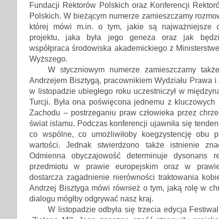
Fundacji Rektorów Polskich oraz Konferencji Rekt
Polskich. W bieżącym numerze zamieszczamy rozmow
której mówi m.in. o tym, jakie są najważniejsze c
projektu, jaka była jego geneza oraz jak będz
współpraca środowiska akademickiego z Ministerstwe
Wyższego.
W styczniowym numerze zamieszczamy także
Andrzejem Bisztygą, pracownikiem Wydziału Prawa i A
w listopadzie ubiegłego roku uczestniczył w międzyn
Turcji. Była ona poświęcona jednemu z kluczowyc
Zachodu – postrzeganiu praw człowieka przez chrze
świat islamu. Podczas konferencji ujawniła się tende
co wspólne, co umożliwiłoby koegzystencję obu 
wartości. Jednak stwierdzono także istnienie zna
Odmienna obyczajowość determinuje dysonans re
przedmiotu w prawie europejskim oraz w prawie 
dostarcza zagadnienie nierówności traktowania kobi
Andrzej Bisztyga mówi również o tym, jaką rolę w ch
dialogu mógłby odgrywać nasz kraj.
W listopadzie odbyła się trzecia edycja Festiwa