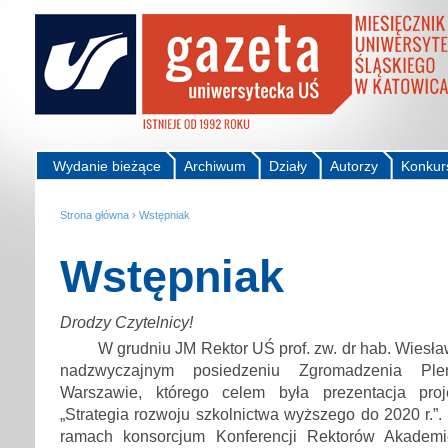
Wydanie bieżące
Archiwum
Działy
Autorzy
Konkur
Strona główna
›
Wstępniak
Wstępniak
Drodzy Czytelnicy!
W grudniu JM Rektor UŚ prof. zw. dr hab. Wiesła
nadzwyczajnym posiedzeniu Zgromadzenia P
Warszawie, którego celem była prezentacja pro
„Strategia rozwoju szkolnictwa wyższego do 2020 r.”
ramach konsorcjum Konferencji Rektorów Akademic