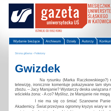
Wydanie bieżące
Archiwum
Działy
Autorzy
Konkur
Strona główna
›
Felietony
Gwizdek
Na rysunku (Marka Raczkowskiego?) 
telewizję, ironicznie komentuje pokazywane tam sły
zbożu. – Jacy Marsjanie? Wystarczy deska uwiązana na
wściekła żona: - A co? Myślisz, że Marsjanie nie mogą
I nie ma się co śmiać Szanowne Panie 
Akademicy. Świat przeżywa ogromny kryzys wiary w n