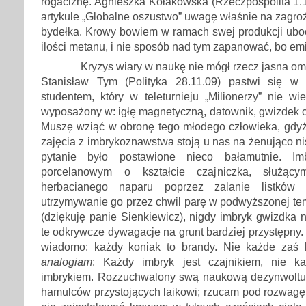
rogaciznę. Agnieszka Kołakowska (Rzeczpospolita 1.
artykule „Globalne oszustwo” uwagę właśnie na zagroż
bydełka. Krowy bowiem w ramach swej produkcji uboc
ilości metanu, i nie sposób nad tym zapanować, bo emis
Kryzys wiary w naukę nie mógł rzecz jasna omi
Stanisław Tym (Polityka 28.11.09) pastwi się w 
studentem, który w teleturnieju „Milionerzy” nie wie
wyposażony w: igłę magnetyczną, datownik, gwizdek
Muszę wziąć w obronę tego młodego człowieka, gdy
zajęcia z imbrykoznawstwa stoją u nas na żenująco ni
pytanie było postawione nieco bałamutnie. Im
porcelanowym o kształcie czajniczka, służąc
herbacianego naparu poprzez zalanie listków 
utrzymywanie go przez chwil parę w podwyższonej tem
(dziękuję panie Sienkiewicz), nigdy imbryk gwizdka n
te odkrywcze dywagacje na grunt bardziej przystępny.
wiadomo: każdy koniak to brandy. Nie każde zaś 
analogiam
: Każdy imbryk jest czajnikiem, nie ka
imbrykiem. Rozzuchwalony swą naukową dezynwoltur
hamulców przystojących laikowi; rzucam pod rozwagę