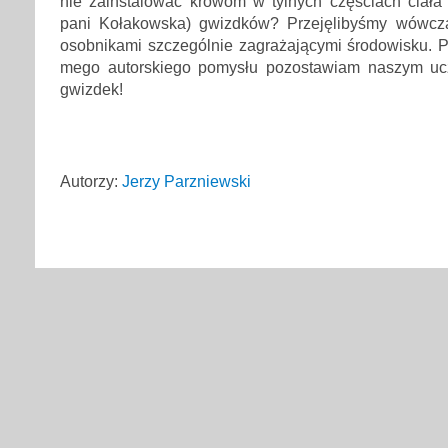
nie zainstalować krowom w tylnych częściach ciała (
pani Kołakowska) gwizdków? Przejęlibyśmy wówcza
osobnikami szczególnie zagrażającymi środowisku. 
mego autorskiego pomysłu pozostawiam naszym u
gwizdek!
Autorzy:
Jerzy Parzniewski