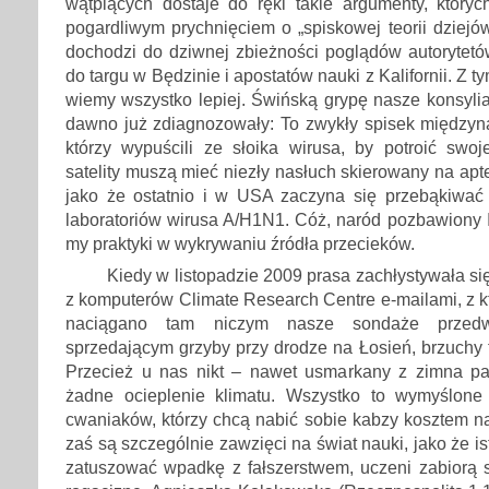
wątpiących dostaje do ręki takie argumenty, któryc
pogardliwym prychnięciem o „spiskowej teorii dziej
dochodzi do dziwnej zbieżności poglądów autorytetó
do targu w Będzinie i apostatów nauki z Kalifornii. Z t
wiemy wszystko lepiej. Świńską grypę nasze konsyli
dawno już zdiagnozowały: To zwykły spisek międzyn
którzy wypuścili ze słoika wirusa, by potroić swoj
satelity muszą mieć niezły nasłuch skierowany na apt
jako że ostatnio i w USA zaczyna się przebąkiwać 
laboratoriów wirusa A/H1N1. Cóż, naród pozbawiony I
my praktyki w wykrywaniu źródła przecieków.
Kiedy w listopadzie 2009 prasa zachłystywała s
z komputerów Climate Research Centre e-mailami, z k
naciągano tam niczym nasze sondaże przed
sprzedającym grzyby przy drodze na Łosień, brzuchy t
Przecież u nas nikt – nawet usmarkany z zimna pa
żadne ocieplenie klimatu. Wszystko to wymyślone
cwaniaków, którzy chcą nabić sobie kabzy kosztem n
zaś są szczególnie zawzięci na świat nauki, jako że i
zatuszować wpadkę z fałszerstwem, uczeni zabiorą 