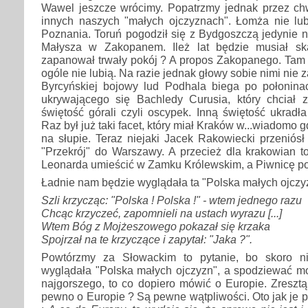
Wawel jeszcze wrócimy. Popatrzmy jednak przez chw
innych naszych "małych ojczyznach". Łomża nie lubi
Poznania. Toruń pogodził się z Bydgoszczą jedynie
Małysza w Zakopanem. Ileż lat będzie musiał sk
zapanował trwały pokój ? A propos Zakopanego. Tam 
ogóle nie lubią. Na razie jednak głowy sobie nimi nie 
Byrcyńskiej bojowy lud Podhala biega po połoninac
ukrywającego się Bachledy Curusia, który chciał
świętość górali czyli oscypek. Inną świętość ukrad
Raz był już taki facet, który miał Kraków w...wiadomo g
na słupie. Teraz niejaki Jacek Rakowiecki przeniósł 
"Przekrój" do Warszawy. A przecież dla krakowian to
Leonarda umieścić w Zamku Królewskim, a Piwnicę po
Ładnie nam będzie wyglądała ta "Polska małych ojczy
Szli krzycząc: "Polska ! Polska !" - wtem jednego razu
Chcąc krzyczeć, zapomnieli na ustach wyrazu [...]
Wtem Bóg z Mojżeszowego pokazał się krzaka
Spojrzał na te krzyczące i zapytał: "Jaka ?".
Powtórzmy za Słowackim to pytanie, bo skoro n
wyglądała "Polska małych ojczyzn", a spodziewać m
najgorszego, to co dopiero mówić o Europie. Zresztą.
pewno o Europie ? Są pewne wątpliwości. Oto jak je p