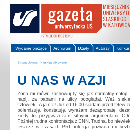
Wydanie bieżące
Archiwum
Działy
Autorzy
Konkur
Strona główna
›
Niesklasyfikowane
U NAS W AZJI
Żona mi mówi: zachowuj ty się jak normalny chłop.
napij, za babami na ulicy pooglądaj. Weź sieki
człowiek...A ja nic ! Już od 16.00 siadam przed tele
polemizuję, konstatuję, wyrażam dezaprobatę, deza
kiedy to przygważdżam silnymi argumentami Orło
Później trudna konfrontacja z CNN. Trudna, bo niewie
jeszcze w czasach PRL intuicja pozwala mi bezb