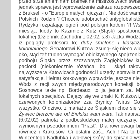
przed strzelaniem nam bramek na mistrzostwach świata i
jednak sprawą jest wprowadzenie zakazu rozpowszech
z Brukseli - o "Europie małych ojczyzn". Nie dość wa
Polskich Rodzin ? Chcecie udobruchać antyglobalistó
Rydzyka rozpalając ogień pod polskim kotłem ?! Ws
miesiąc, kiedy to Kazimierz Kutz (Śląsk) spostpo
lokalnej (Dziennik Zachodni 1.02.02.,s.8) Jacka Wodza
iż poglądy profesora to;
duby smalone i klasycz
kolonialnego
. Senatorowi Kutzowi zsunął się nieco wi
oko, stąd też trudno wymagać obiektywnego spojrzenia
podboju Śląska przez szczwanych Zagłębiaków ku
paciorki (niekoniecznie różańca, bo i skąd ta
najwyższe w Katowicach godności i urzędy, sprawiła m
satysfakcję. Hełmu korkowego wprawdzie jeszcze nie k
Wódz z racji swych międzynarodowych koneksji bę
Sosnowca takie np. Bordeaux, to ja jestem za.
lokalnych specjałów. Dający się we znaki K. Kutzowi
czerwonych kolonizatorów zza Brynicy "wirus Gor
wszystko. O dziwo, z mariażu ze Śląskiem chce się w
Żywiec bierzcie ale od Bielska wam wara.
Tak napisa
(6.02.02) patriota z podbeskidzkiej małej ojczyzny,
wymownym pseudonimem "Piast". Dla równowagi bie
również i Krakusów. Ci ostatni zaś... Ach ! Na to b
Wincentego Kadłubka i wołowej skóry do spisania wsz