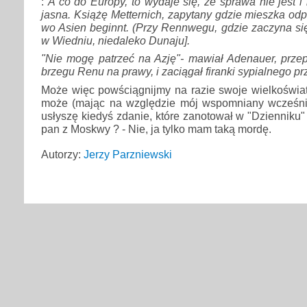
:
A co do Europy, to wydaje się, że sprawa nie jest i
jasna. Książę Metternich, zapytany gdzie mieszka o
wo Asien beginnt. (Przy Rennwegu, gdzie zaczyna si
w Wiedniu, niedaleko Dunaju].
"Nie mogę patrzeć na Azję"- mawiał Adenauer, przep
brzegu Renu na prawy, i zaciągał firanki sypialnego pr
Może więc powściągnijmy na razie swoje wielkoświat
może (mając na względzie mój wspomniany wcześnie
usłyszę kiedyś zdanie, które zanotował w "Dzienniku"
pan z Moskwy ? - Nie, ja tylko mam taką mordę.
Autorzy:
Jerzy Parzniewski