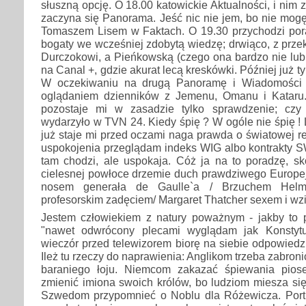
słuszną opcję. O 18.00 katowickie Aktualności, i nim 
zaczyna się Panorama. Jeść nic nie jem, bo nie mog
Tomaszem Lisem w Faktach. O 19.30 przychodzi por
bogaty we wcześniej zdobytą wiedzę; drwiąco, z prz
Durczokowi, a Pieńkowską (czego ona bardzo nie lubi
na Canal +, gdzie akurat lecą kreskówki. Później już ty
W oczekiwaniu na drugą Panoramę i Wiadomości Mo
oglądaniem dzienników z Jemenu, Omanu i Kataru.
pozostaje mi w zasadzie tylko sprawdzenie; cz
wydarzyło w TVN 24. Kiedy śpię ? W ogóle nie śpię ! 
już staje mi przed oczami naga prawda o światowej re
uspokojenia przeglądam indeks WIG albo kontrakty S
tam chodzi, ale uspokaja. Cóż ja na to poradzę, s
cielesnej powłoce drzemie duch prawdziwego Europej
nosem generała de Gaulle`a / Brzuchem Helm
profesorskim zadęciem/ Margaret Thatcher sexem i wz
Jestem człowiekiem z natury poważnym - jakby to p
"nawet odwrócony plecami wyglądam jak Konstytuc
wieczór przed telewizorem biorę na siebie odpowiedzi
Ileż tu rzeczy do naprawienia: Anglikom trzeba zabro
baraniego łoju. Niemcom zakazać śpiewania pios
zmienić imiona swoich królów, bo ludziom miesza si
Szwedom przypomnieć o Noblu dla Różewicza. Port