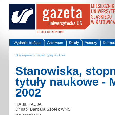
Wydanie bieżące
Archiwum
Działy
Autorzy
Konkur
Strona główna
›
Stopnie i tytuły naukowe
Stanowiska, stopn
tytuły naukowe - 
2002
HABILITACJA
Dr hab.
Barbara Szotek
WNS