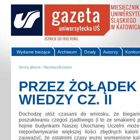
Wydanie bieżące
Archiwum
Działy
Autorzy
Konkur
Strona główna
›
Niesklasyfikowane
PRZEZ ŻOŁĄDEK
WIEDZY CZ. II
Dochodzę otóż czasami do wniosku, że biegan
poszukiwaniu czegoś zjadliwego (i to ze smakiem) 
hojnie budynkami Naszej Ukochanej Uczelni moż
nieporównywanie większej ilości zbędnych kalori
zauważyć, że ostatnimi czasy wyżej wymienione kal