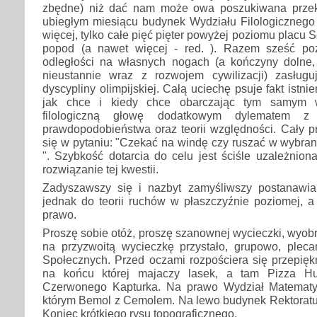
zbędne) niż dać nam może owa poszukiwana prze
ubiegłym miesiącu budynek Wydziału Filologicznego l
więcej, tylko całe pięć pięter powyżej poziomu placu 
popod (a nawet więcej - red. ). Razem sześć poz
odległości na własnych nogach (a kończyny dolne, 
nieustannie wraz z rozwojem cywilizacji) zasług
dyscypliny olimpijskiej. Całą uciechę psuje fakt istnie
jak chce i kiedy chce obarczając tym samym 
filologiczną głowę dodatkowym dylematem z 
prawdopodobieństwa oraz teorii względności. Cały 
się w pytaniu: "Czekać na windę czy ruszać w wybra
". Szybkość dotarcia do celu jest ściśle uzależnion
rozwiązanie tej kwestii.
Zadyszawszy się i nazbyt zamyśliwszy postanawia
jednak do teorii ruchów w płaszczyźnie poziomej, a
prawo.
Proszę sobie otóż, proszę szanownej wycieczki, wyobra
na przyzwoitą wycieczkę przystało, grupowo, ple
Społecznych. Przed oczami rozpościera się przepięk
na końcu której majaczy lasek, a tam Pizza Hu
Czerwonego Kapturka. Na prawo Wydział Matematyk
którym Bemol z Cemolem. Na lewo budynek Rektoratu
Koniec krótkiego rysu topograficznego.