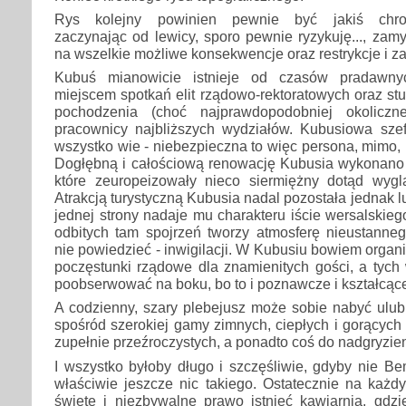
Rys kolejny powinien pewnie być jakiś chronol
zaczynając od lewicy, sporo pewnie ryzykuję..., za
na wszelkie możliwe konsekwencje oraz restrykcje i 
Kubuś mianowicie istnieje od czasów pradawny
miejscem spotkań elit rządowo-rektoratowych oraz s
pochodzenia (choć najprawdopodobniej okoliczn
pracownicy najbliższych wydziałów. Kubusiowa sze
wszystko wie - niebezpieczna to więc persona, mimo, 
Dogłębną i całościową renowację Kubusia wykonano 
które zeuropeizowały nieco siermiężny dotąd wygl
Atrakcją turystyczną Kubusia nadal pozostała jednak lu
jednej strony nadaje mu charakteru iście wersalskiego
odbitych tam spojrzeń tworzy atmosferę nieustanne
nie powiedzieć - inwigilacji. W Kubusiu bowiem organiz
poczęstunki rządowe dla znamienitych gości, a tych 
poobserwować na boku, bo to i poznawcze i kształcąc
A codzienny, szary plebejusz może sobie nabyć ulub
spośród szerokiej gamy zimnych, ciepłych i gorących
zupełnie przeźroczystych, a ponadto coś do nadgryzien
I wszystko byłoby długo i szczęśliwie, gdyby nie B
właściwie jeszcze nic takiego. Ostatecznie na każ
święte i niezbywalne prawo istnieć kawiarnia, g