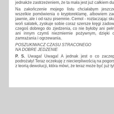
jednakże zastrzeżeniem, że ta mała jest już całkiem du
Na zakończenie mojego listu chciałabym jeszcz
wszelkie pomówienia o kryptoreklamę, albowiem za
jawnie, ale i od razu pisemnie. Cemol - roztaczając sk
woń sałatek, zyskuje sobie coraz szersze kręgi zad
czegoś dobrego do zjedzenia, co nie byłoby ani peł
ani innym czymś niezmiernie pożywnym, dzięki op
zamrażania i ogrzewania.
POSZUKIWACZ CZASU STRACONEGO
NA DOBRE JEDZENIE
P. S.
Uwaga! Uwaga! A jednak jest o co zaczepi
podrożały! Teraz oczekuję z niecierpliwością na pogor
z teorią dewolucji, która mówi, że teraz może być już ty