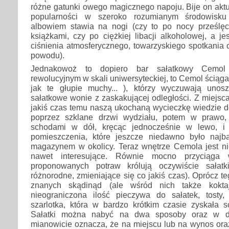
różne gatunki owego magicznego napoju. Bije on aktu
popularności w szeroko rozumianym środowisk
albowiem stawia na nogi (czy to po nocy prześlę
książkami, czy po ciężkiej libacji alkoholowej, a j
ciśnienia atmosferycznego, towarzyskiego spotkania
powodu).
Jednakowoż to dopiero bar sałatkowy Cemol 
rewolucyjnym w skali uniwersyteckiej, to Cemol ściąga 
jak te głupie muchy... ), którzy wyczuwają unos
sałatkowe wonie z zaskakującej odległości. Z miejsc
jakiś czas temu naszą ukochaną wycieczkę wiedzie d
poprzez szklane drzwi wydziału, potem w prawo,
schodami w dół, kręcąc jednocześnie w lewo, i 
pomieszczenia, które jeszcze niedawno było najb
magazynem w okolicy. Teraz wnętrze Cemola jest nie
nawet interesujące. Równie mocno przyciąga
proponowanych potraw królują oczywiście sałatk
różnorodne, zmieniające się co jakiś czas). Oprócz 
znanych skądinąd (ale wśród nich także koktajl
nieograniczona ilość pieczywa do sałatek, tosty,
szarlotka, która w bardzo krótkim czasie zyskała 
Sałatki można nabyć na dwa sposoby oraz w d
mianowicie oznacza, że na miejscu lub na wynos ora