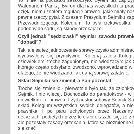
To mnie na początku zaskoczyło. Byłem też zaprzy
Walerianem Pańką. Był on dla nas wszystkich tu prac
dzięki niemu znałem regulacje prawne, jakie miały na
pewne rzeczy pytał. Z czasem Prezydium Sejmiku zap
Przewodniczącego Kolegium. To była ciekawostka, b
podobny do sądu, są składy orzekające.
Czyli jednak "sędziowski" wymiar zawodu prawn
"dopadł"?
Tak, ale są też jednocześnie sprawy czysto administracy
wydawałoby się prymitywne. Kolejną zaletą Kolegiu
człowiekiem, trochę zagubionym, nie wiedzącym jak 
którego często odsyłano, zwodzono, wprowadzano w 
dlatego, że nie wiedziano, jak daną sprawę załatwić.
Skład Sejmiku się zmienił, a Pan pozostał...
Trochę się zmieniło - pierwotnie było tak, że człon
Sejmik. I nic więcej. Dochodziło do paradoksów - w
niewielkim co prawda, trzydziestoosobowy Sejmik 
skład Kolegium wszystkich swoich delegatów, a ni
prawnika. I po paru uchylonych przez Naczelny
decyzjach, podjętych przez to ciało okazało się, że zmi
ale pozostały zasady orzekania, które są niezmienne i
się znać