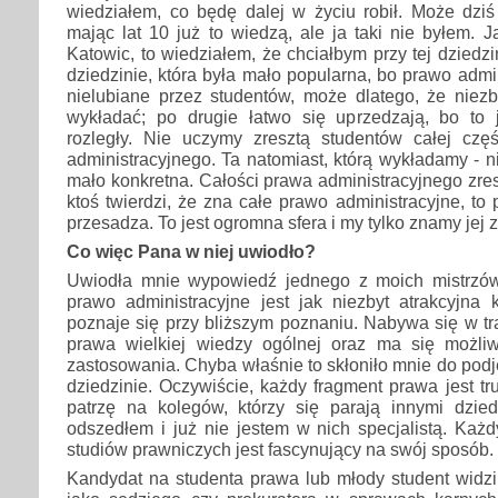
wiedziałem, co będę dalej w życiu robił. Może dziś 
mając lat 10 już to wiedzą, ale ja taki nie byłem. 
Katowic, to wiedziałem, że chciałbym przy tej dziedz
dziedzinie, która była mało popularna, bo prawo admin
nielubiane przez studentów, może dlatego, że niezb
wykładać; po drugie łatwo się uprzedzają, bo to 
rozległy. Nie uczymy zresztą studentów całej czę
administracyjnego. Ta natomiast, którą wykładamy - n
mało konkretna. Całości prawa administracyjnego zresz
ktoś twierdzi, że zna całe prawo administracyjne, to
przesadza. To jest ogromna sfera i my tylko znamy jej z
Co więc Pana w niej uwiodło?
Uwiodła mnie wypowiedź jednego z moich mistrzów,
prawo administracyjne jest jak niezbyt atrakcyjna k
poznaje się przy bliższym poznaniu. Nabywa się w tr
prawa wielkiej wiedzy ogólnej oraz ma się możliw
zastosowania. Chyba właśnie to skłoniło mnie do podję
dziedzinie. Oczywiście, każdy fragment prawa jest tr
patrzę na kolegów, którzy się parają innymi dzied
odszedłem i już nie jestem w nich specjalistą. Każ
studiów prawniczych jest fascynujący na swój sposób.
Kandydat na studenta prawa lub młody student widzi