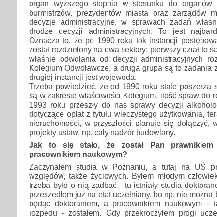
organ wyższego stopnia w stosunku do organów 
burmistrzów, prezydentów miasta oraz zarządów m
decyzje administracyjne, w sprawach zadań własn
drodze decyzji administracyjnych. To jest najbardz
Oznacza to, że po 1990 roku tok instancji postępow
został rozdzielony na dwa sektory: pierwszy dział to są
właśnie odwołania od decyzji administracyjnych r
Kolegium Odwoławcze, a druga grupa są to zadania z
drugiej instancji jest wojewoda.
Trzeba powiedzieć, że od 1990 roku stale poszerza s
są w zakresie właściwości Kolegium, ilość spraw do r
1993 roku przeszły do nas sprawy decyzji alkoholo
dotyczące opłat z tytułu wieczystego użytkowania, te
nieruchomości, w przyszłości planuje się dołączyć,
projekty ustaw, np. cały nadzór budowlany.
Jak to się stało, że został Pan prawnikiem -
pracownikiem naukowym?
Zaczynałem studia w Poznaniu, a tutaj na UŚ p
względów, także życiowych. Byłem młodym człowiek
trzeba było o nią zadbać - tu istniały studia doktora
przeszedłem już na etat uczelniany, bo np. nie można
będąc doktorantem, a pracownikiem naukowym - ta
rozpędu - zostałem. Gdy przekroczyłem progi uczel