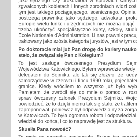
jako sędziego czy prokuratora w sprawach karnych
zgwałconych kobietach i innych zbrodniach widzi co
tym jest takiego pociągającego, scenicznego. Opini
postrzega prawnika: jako sędziego, adwokata, pro
Europie wielu funkcji urzędniczych nie można objąć
trzeba ukończyć specjalistyczne kursy, szkoły, studi
Ecole Nationale d'Administration. U nas prawnik pracuj
traktowany jako szósta kategoria jurystów, jest w tym 
Po doktoracie miał już Pan drogę do kariery naukow
stało, że związał się Pan z Kolegium?
To jest zasługa ówczesnego Prezydium Sej
Województwa Katowickiego. Byłem wprawdzie wtedy w
delegatem do Sejmiku, ale tak się złożyło, że kiedy 
samorządowe w czerwcu i lipcu 1990 roku, pojechałem 
granicę. Kiedy wróciłem to wszystko już było wyb
Pamiętam, że zwrócił się do mnie o pomoc w rozst
spraw ówczesny członek Prezydium Sejmiku, Woj
powiedzieć, że to dzięki niemu tak się stało, że trafił
zaproponował, ponieważ był odpowiedzialny za zorgani
w Katowicach. To była ogromna robota i odpowiedzialn
wiedział do końca, i co to naprawdę jest za struktura.
Skusiła Pana nowość?