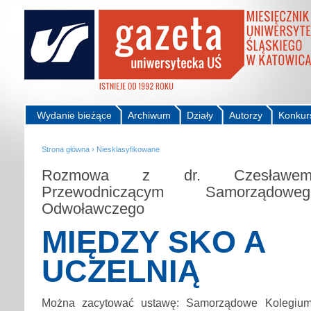
Wydanie bieżące
Archiwum
Działy
Autorzy
Konkur
Strona główna
›
Niesklasyfikowane
Rozmowa z dr. Czesławem
Przewodniczącym Samorządow
Odwoławczego
MIĘDZY SKO A
UCZELNIĄ
Można zacytować ustawę: Samorządowe Kolegium