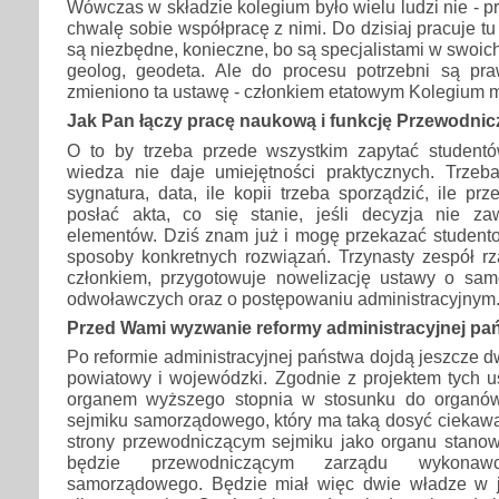
Wówczas w składzie kolegium było wielu ludzi nie - pr
chwalę sobie współpracę z nimi. Do dzisiaj pracuje tu
są niezbędne, konieczne, bo są specjalistami w swoich
geolog, geodeta. Ale do procesu potrzebni są pr
zmieniono ta ustawę - członkiem etatowym Kolegium m
Jak Pan łączy pracę naukową i funkcję Przewodni
O to by trzeba przede wszystkim zapytać studentó
wiedza nie daje umiejętności praktycznych. Trzeba
sygnatura, data, ile kopii trzeba sporządzić, ile p
posłać akta, co się stanie, jeśli decyzja nie za
elementów. Dziś znam już i mogę przekazać studen
sposoby konkretnych rozwiązań. Trzynasty zespół rz
członkiem, przygotowuje nowelizację ustawy o sa
odwoławczych oraz o postępowaniu administracyjnym
Przed Wami wyzwanie reformy administracyjnej pa
Po reformie administracyjnej państwa dojdą jeszcze 
powiatowy i wojewódzki. Zgodnie z projektem tych u
organem wyższego stopnia w stosunku do organów
sejmiku samorządowego, który ma taką dosyć ciekawą 
strony przewodniczącym sejmiku jako organu stanow
będzie przewodniczącym zarządu wykonaw
samorządowego. Będzie miał więc dwie władze w j