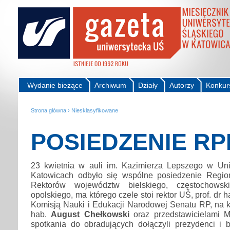
Wydanie bieżące
Archiwum
Działy
Autorzy
Konkur
Strona główna
›
Niesklasyfikowane
POSIEDZENIE RP
23 kwietnia w auli im. Kazimierza Lepszego w Un
Katowicach odbyło się wspólne posiedzenie Regio
Rektorów województw bielskiego, częstochowski
opolskiego, ma którego czele stoi rektor UŚ, prof. dr 
Komisją Nauki i Edukacji Narodowej Senatu RP, na któ
hab.
August Chełkowski
oraz przedstawicielami M
spotkania do obradujących dołączyli prezydenci i b