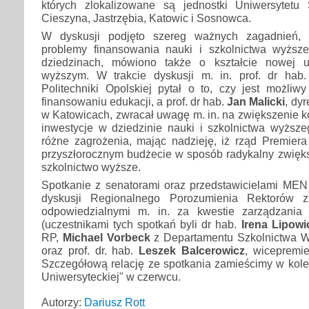
których zlokalizowane są jednostki Uniwersytetu
Cieszyna, Jastrzębia, Katowic i Sosnowca.
W dyskusji podjęto szereg ważnych zagadnień, 
problemy finansowania nauki i szkolnictwa wyższe
dziedzinach, mówiono także o kształcie nowej u
wyższym. W trakcie dyskusji m. in. prof. dr hab
Politechniki Opolskiej pytał o to, czy jest możliw
finansowaniu edukacji, a prof. dr hab.
Jan Malicki
, dyr
w Katowicach, zwracał uwagę m. in. na zwiększenie k
inwestycje w dziedzinie nauki i szkolnictwa wyższe
różne zagrożenia, mając nadzieję, iż rząd Premier
przyszłorocznym budżecie w sposób radykalny zwięks
szkolnictwo wyższe.
Spotkanie z senatorami oraz przedstawicielami MEN 
dyskusji Regionalnego Porozumienia Rektorów z
odpowiedzialnymi m. in. za kwestie zarządzania 
(uczestnikami tych spotkań byli dr hab.
Irena Lipowi
RP,
Michael Vorbeck
z Departamentu Szkolnictwa 
oraz prof. dr. hab.
Leszek Balcerowicz
, wicepremie
Szczegółową relację ze spotkania zamieścimy w kol
Uniwersyteckiej" w czerwcu.
Autorzy:
Dariusz Rott