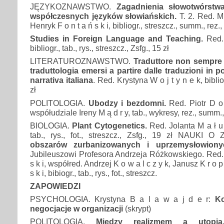
JĘZYKOZNAWSTWO.
Zagadnienia słowotwórstwa
współczesnych języków słowiańskich.
T. 2. Red. Mi
Henryk F o n t a ń s k i, bibliogr., streszcz., summ., rez.,
Studies in Foreign Language and Teaching.
Red.
bibliogr., tab., rys., streszcz., Zsfg., 15 zł
LITERATUROZNAWSTWO.
Traduttore non sempre t
traduttologia emersi a partire dalle traduzioni in p
narrativa italiana
. Red. Krystyna W o j t y n e k, bibli
zł
POLITOLOGIA.
Ubodzy i bezdomni.
Red. Piotr D o
współudziale Ireny M ą d r y, tab., wykresy, rez., summ.,
BIOLOGIA.
Plant Cytogenetics.
Red. Jolanta M a ł u s
tab., rys., fot., streszcz., Zsfg., 19 zł NAUKI O
obszarów zurbanizowanych i uprzemysłowion
Jubileuszowi Profesora Andrzeja Różkowskiego. Red. A
s k i, współred. Andrzej K o w a l c z y k, Janusz K r o p
s k i, bibiogr., tab., rys., fot., streszcz.
ZAPOWIEDZI
PSYCHOLOGIA. Krystyna B a l a w a j d e r:
Ko
negocjacje w organizacji
(skrypt)
POLITOLOGIA.
Między realizmem a utopią