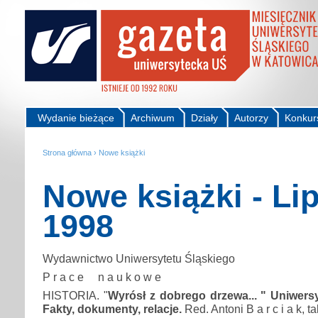
Wydanie bieżące
Archiwum
Działy
Autorzy
Konkur
Strona główna
›
Nowe książki
Nowe książki - Li
1998
Wydawnictwo Uniwersytetu Śląskiego
P r a c e n a u k o w e
HISTORIA. "
Wyrósł z dobrego drzewa... " Uniwersy
Fakty, dokumenty, relacje.
Red. Antoni B a r c i a k, tab.