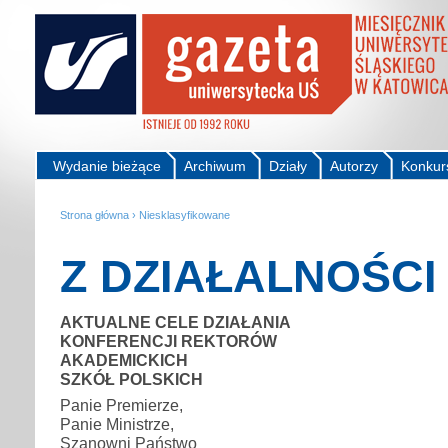
Wydanie bieżące
Archiwum
Działy
Autorzy
Konkur
Strona główna
›
Niesklasyfikowane
Z DZIAŁALNOŚCI
AKTUALNE CELE DZIAŁANIA
KONFERENCJI REKTORÓW
AKADEMICKICH
SZKÓŁ POLSKICH
Panie Premierze,
Panie Ministrze,
Szanowni Państwo