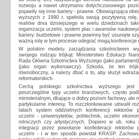
rozwoju a nawet utrzymaniu dotychczasowego pozi
pojawiły się inne bariery - prawne. Obowiązująca obe
wyższych z 1990 r. spełniła swoją pozytywną rolę, 
realiów dnia dzisiejszego w wielu dziedzinach taki
organizacja uczelni, system płac i awansów naukowy
bariery: budżetowe i prawne powinny być usunięte szy
ważną rolę w tym procesie odegrać mogą konferencje 
W polskim modelu zarządzania szkolnictwem wy
swojego rodzaju trójkąt: Ministerstwo Edukacji Naro
Rada Główna Szkolnictwa Wyższego (jako parlament) 
(jako organ wykonawczy). Szkoda, że ten trójk
równoboczny, a należy dbać o to, aby służył wdraż
reformatorskich.
Cechą polskiego szkolnictwa wyższego jest 
poszczególne typy uczelni branżowych, często pod
ministerialnym, dbające o dobry poziom fachowy, ale 
partykularne interesy. To rozczłonkowanie utrwalił r
latach system oddzielnych konferencji rektorów 
uczelni - uniwersytetów, politechnik, uczelni ekon
rolniczych czy artystycznych. Dopiero w ub. roku 
integracji przez powołanie konfederacji rektorów
uczelni - i w ten sposób powstał KRASP. Zachowu