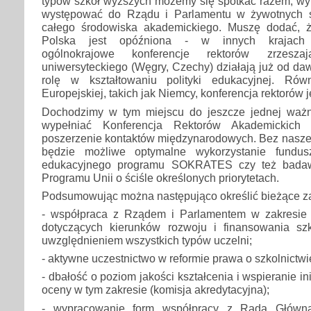
typów szkół wyższych możemy się spotkać razem, wy
występować do Rządu i Parlamentu w żywotnych 
całego środowiska akademickiego. Muszę dodać,
Polska jest opóźniona - w innych krajach p
ogólnokrajowe konferencje rektorów zrzesza
uniwersyteckiego (Węgry, Czechy) działają już od d
rolę w kształtowaniu polityki edukacyjnej. Ró
Europejskiej, takich jak Niemcy, konferencja rektorów 
Dochodzimy w tym miejscu do jeszcze jednej ważne
wypełniać Konferencja Rektorów Akademickich S
poszerzenie kontaktów międzynarodowych. Bez nasz
będzie możliwe optymalne wykorzystanie fundusz
edukacyjnego programu SOKRATES czy też bad
Programu Unii o ściśle określonych priorytetach.
Podsumowując można następująco określić bieżące 
- współpraca z Rządem i Parlamentem w zakresie o
dotyczących kierunków rozwoju i finansowania sz
uwzględnieniem wszystkich typów uczelni;
- aktywne uczestnictwo w reformie prawa o szkolnictw
- dbałość o poziom jakości kształcenia i wspieranie ini
oceny w tym zakresie (komisja akredytacyjna);
- wypracowanie form współpracy z Radą Główną,