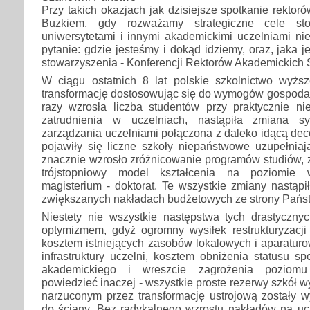
Przy takich okazjach jak dzisiejsze spotkanie rekto
Buzkiem, gdy rozważamy strategiczne cele sto
uniwersytetami i innymi akademickimi uczelniami ni
pytanie: gdzie jesteśmy i dokąd idziemy, oraz, jaka 
stowarzyszenia - Konferencji Rektorów Akademickich S
W ciągu ostatnich 8 lat polskie szkolnictwo wyżs
transformację dostosowując się do wymogów gospodark
razy wzrosła liczba studentów przy praktycznie n
zatrudnienia w uczelniach, nastąpiła zmiana s
zarządzania uczelniami połączona z daleko idącą dece
pojawiły się liczne szkoły niepaństwowe uzupełniaj
znacznie wzrosło zróżnicowanie programów studiów, 
trójstopniowy model kształcenia na poziomie w
magisterium - doktorat. Te wszystkie zmiany nastąpił
zwiększanych nakładach budżetowych ze strony Pańs
Niestety nie wszystkie następstwa tych drastyczn
optymizmem, gdyż ogromny wysiłek restrukturyzacji 
kosztem istniejących zasobów lokalowych i aparatur
infrastruktury uczelni, kosztem obniżenia statusu s
akademickiego i wreszcie zagrożenia poziomu
powiedzieć inaczej - wszystkie proste rezerwy szkół 
narzuconym przez transformację ustrojową zostały w
do ściany. Bez radykalnego wzrostu nakładów na u