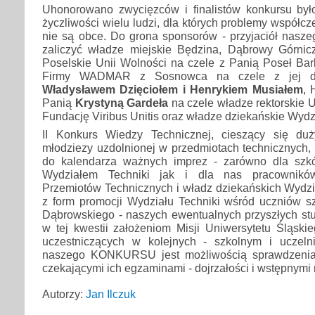
Uhonorowano zwycięzców i finalistów konkursu było
życzliwości wielu ludzi, dla których problemy współcze
nie są obce. Do grona sponsorów - przyjaciół nasz
zaliczyć władze miejskie Będzina, Dąbrowy Górnic
Poselskie Unii Wolności na czele z Panią Poseł Bar
Firmy WADMAR z Sosnowca na czele z jej dy
Władysławem Dzięciołem i Henrykiem Musiałem
, 
Panią
Krystyną Gardeła
na czele władze rektorskie U
Fundację Viribus Unitis oraz władze dziekańskie Wydzi
II Konkurs Wiedzy Technicznej, cieszący się du
młodziezy uzdolnionej w przedmiotach technicznych, w
do kalendarza ważnych imprez - zarówno dla szkó
Wydziałem Techniki jak i dla nas pracownikó
Przemiotów Technicznych i władz dziekańskich Wydzia
z form promocji Wydziału Techniki wśród uczniów sz
Dąbrowskiego - naszych ewentualnych przyszłych st
w tej kwestii założeniom Misji Uniwersytetu Śląski
uczestniczących w kolejnych - szkolnym i uczel
naszego KONKURSU jest możliwością sprawdzenia
czekającymi ich egzaminami - dojrzałości i wstępnymi
Autorzy:
Jan Ilczuk