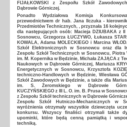
FIJAŁKOWSKI z Zespo/łu Szkół Zawodowy
Dąbrowie Górniczej.
Ponadto Wydziałowa Komisja Konkursowa
przewodnictwem dr hab. Jana Ilczuka - kierowni
Przedmiotów Technicznych, , przyznała 16 kolejny
dla następujących osób: Macieja DZIUBAKA z II L
Sosnowcu, Grzegorza ŁUCZYWO, Łukasza STAR
KOWALA, Adama MOLECKIEGO i Marcina WŁOD
Szkół Elektronicznych w Sosnowcu oraz dla 
Zespołu Szkół Technicznych w Sosnowcu, Piotra
im. M. Kopernika w Będzinie, Michała ZAJĄCA z T
Naukowych w Dąbrowie Górniczej, Mariusza KRY
Energetycznych w Sosnowcu, Krzysztofa KOZIE
techniczno-Handlowych w Będzinie, Wiesława 
Szkół Zawodowych w Będzinie, a także dla Marius
im. S. Żeromskiego w Dąbrowie Górnic
KUCZYŃSKIEGO z III L. O. im. B. Prusa w Sosnow
z Zespołu Szkół technicznych w Dąbrowie Górnicz
Zespołu Szkół Hutniczo-Mechanicznych w S
wyróżnienia otrzymały wszystkie dziewczęta ucze
konkursu. Wszyscy finaliści otrzymali także 
upominki, które będą cenną pamiątką i wsp
techniką.