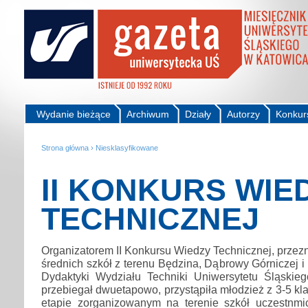
Wydanie bieżące
Archiwum
Działy
Autorzy
Konkur
Strona główna
›
Niesklasyfikowane
II KONKURS WIE
TECHNICZNEJ
Organizatorem II Konkursu Wiedzy Technicznej, prze
średnich szkół z terenu Będzina, Dąbrowy Górniczej i
Dydaktyki Wydziału Techniki Uniwersytetu Śląskieg
przebiegał dwuetapowo, przystąpiła młodzież z 3-5 kla
etapie zorganizowanym na terenie szkół uczestnm