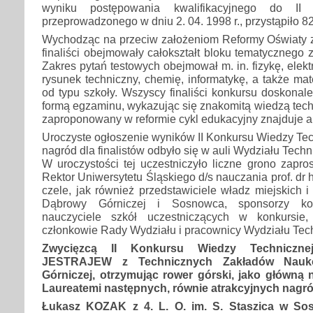
wyniku postępowania kwalifikacyjnego do II 
przeprowadzonego w dniu 2. 04. 1998 r., przystąpiło 82 
Wychodząc na przeciw założeniom Reformy Oświaty za
finaliści obejmowały całokształt bloku tematycznego 
Zakres pytań testowych obejmował m. in. fizykę, elek
rysunek techniczny, chemię, informatykę, a także ma
od typu szkoły. Wszyscy finaliści konkursu doskonale
formą egzaminu, wykazując się znakomitą wiedzą tech
zaproponowany w reformie cykl edukacyjny znajduje a
Uroczyste ogłoszenie wyników II Konkursu Wiedzy Tec
nagród dla finalistów odbyło się w auli Wydziału Techni
W uroczystości tej uczestniczyło liczne grono zapr
Rektor Uniwersytetu Śląskiego d/s nauczania prof. dr 
czele, jak również przedstawiciele władz miejskich 
Dąbrowy Górniczej i Sosnowca, sponsorzy kon
nauczyciele szkół uczestniczących w konkursie,
członkowie Rady Wydziału i pracownicy Wydziału Tech
Zwycięzcą II Konkursu Wiedzy Technicznej
JESTRAJEW z Technicznych Zakładów Nauk
Górniczej, otrzymując rower górski, jako główną
Laureatemi następnych, równie atrakcyjnych nagród
Łukasz KOZAK z 4. L. O. im. S. Staszica w So