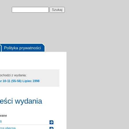
Polityka prywatności
pochodzi z wydania:
nr 10-11 (55-56) Lipiec 1998
reści wydania
owane
I
brze obecna