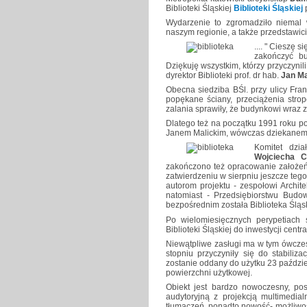
Biblioteki Śląskiej
Biblioteki Śląskiej
p
Wydarzenie to zgromadziło niemal w
naszym regionie, a także przedstawi
.... " Cieszę 
zakończyć bu
Dziękuję wszystkim, którzy przyczynili
dyrektor Biblioteki prof. dr hab.
Jan Ma
Obecna siedziba BŚl. przy ulicy Fran
popękane ściany, przeciążenia stro
zalania sprawiły, że budynkowi wraz z
Dlatego też na początku 1991 roku po
Janem Malickim, wówczas dziekanem 
Komitet dzi
Wojciecha C
zakończono też opracowanie założeń
zatwierdzeniu w sierpniu jeszcze te
autorom projektu - zespołowi Archit
natomiast - Przedsiębiorstwu Budo
bezpośrednim została Biblioteka Śląs
Po wielomiesięcznych perypetiach 
Biblioteki Śląskiej do inwestycji cen
Niewątpliwe zasługi ma w tym ówcz
stopniu przyczyniły się do stabiliza
zostanie oddany do użytku 23 paździ
powierzchni użytkowej.
Obiekt jest bardzo nowoczesny, pos
audytoryjną z projekcją multimedi
tłumaczeń, ponadto nowość- możliwoś