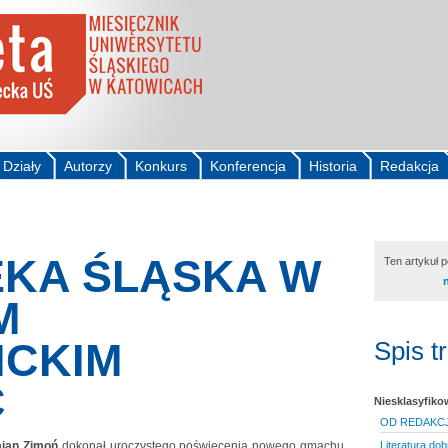
Działy
Autorzy
Konkurs
Konferencja
Historia
Redakcja
EKA ŚLĄSKA W
Ten artykuł 
M
ICKIM
Spis t
C
Niesklasyfik
OD REDAKCJ
ian Zimoń
dokonał uroczystego poświęcenia nowego gmachu
Literatura do