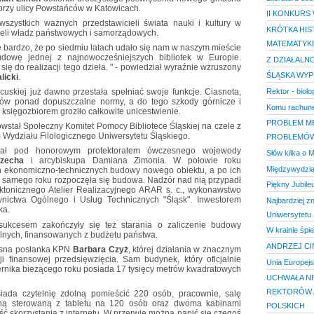
rzy ulicy Powstańców w Katowicach.
II KONKURS
szystkich ważnych przedstawicieli świata nauki i kultury w
KRÓTKA HIS
cieli władz państwowych i samorządowych.
MATEMATYKI,
się bardzo, że po siedmiu latach udało się nam w naszym mieście
dowę jednej z najnowocześniejszych bibliotek w Europie.
Z DZIAŁALN
 się do realizacji tego dzieła. " - powiedział wyraźnie wzruszony
ŚLĄSKA WYP
licki
.
Rektor - biolo
cuskiej już dawno przestała spełniać swoje funkcje. Ciasnota,
pów ponad dopuszczalne normy, a do tego szkody górnicze i
Komu rachun
 księgozbiorem groziło całkowite unicestwienie.
PROBLEM ME
wstał Społeczny Komitet Pomocy Bibliotece Śląskiej na czele z
Wydziału Filologicznego Uniwersytetu Śląskiego.
PROBLEMÓ
ałał pod honorowym protektoratem ówczesnego wojewody
Słów kilka o
zecha
i arcybiskupa Damiana Zimonia. W połowie roku
Międzywydział
 ekonomiczno-technicznych budowy nowego obiektu, a po ich
go samego roku rozpoczęła się budowa. Nadzór nad nią przypadł
Piękny Jubile
ektonicznego Atelier Realizacyjnego ARAR s. c., wykonawstwo
wnictwa Ogólnego i Usług Technicznych "Śląsk". Inwestorem
Najbardziej z
ka.
Uniwersytetu 
sukcesem zakończyły się też starania o zaliczenie budowy
W krainie śpie
tralnych, finansowanych z budżetu państwa.
ANDRZEJ CI
esna posłanka KPN
Barbara Czyż
, której działania w znacznym
cji finansowej przedsięwzięcia. Sam budynek, który oficjalnie
Unia Europejsk
ernika bieżącego roku posiada 17 tysięcy metrów kwadratowych
UCHWAŁA NR
REKTORÓW 
iada czytelnię zdolną pomieścić 220 osób, pracownie, salę
alną sterowaną z tabletu na 120 osób oraz dwoma kabinami
POLSKICH
ć skorzystania z internetu. W przerwie można napić się czegoś