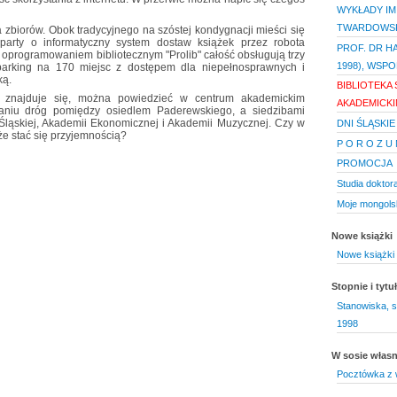
WYKŁADY IM.
TWARDOWSK
zbiorów. Obok tradycyjnego na szóstej kondygnacji mieści się
arty o informatyczny system dostaw książek przez robota
PROF. DR H
programowaniem bibliotecznym "Prolib" całość obsługują trzy
1998), WSPO
parking na 170 miejsc z dostępem dla niepełnosprawnych i
ką.
BIBLIOTEKA
a znajduje się, można powiedzieć w centrum akademickim
AKADEMICKI
waniu dróg pomiędzy osiedlem Paderewskiego, a siedzibami
i Śląskiej, Akademii Ekonomicznej i Akademii Muzycznej. Czy w
DNI ŚLĄSKI
może stać się przyjemnością?
P O R O Z U M
PROMOCJA
Studia doktor
Moje mongols
Nowe książki
Nowe książki 
Stopnie i tyt
Stanowiska, st
1998
W sosie włas
Pocztówka z 