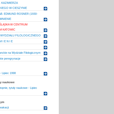
 KAZIMIERZA
IEGO W CIESZYNIE
AB. EDMUND ROSNER (1930-
MNIENIE
 ŚLĄSKA W CENTRUM
M KATOWIC
E WYDZIAŁU FILOLOGICZNEGO
 I E N I E
anckie na Wydziale Filologicznym
kie peregrynacje
- Lipiec 1998
uły naukowe
opnie, tytuły naukowe - Lipiec
nym
wakacji