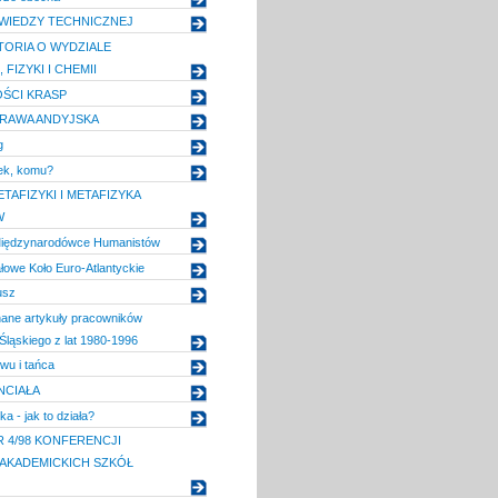
 WIEDZY TECHNICZNEJ
TORIA O WYDZIALE
 FIZYKI I CHEMII
OŚCI KRASP
RAWA ANDYJSKA
g
ek, komu?
TAFIZYKI I METAFIZYKA
W
 Międzynarodówce Humanistów
owe Koło Euro-Atlantyckie
usz
nane artykuły pracowników
Śląskiego z lat 1980-1996
wu i tańca
NCIAŁA
a - jak to działa?
 4/98 KONFERENCJI
AKADEMICKICH SZKÓŁ