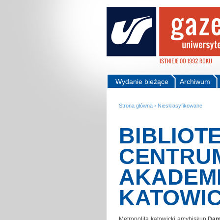
Wydanie bieżące
Archiwum
Strona główna
›
Niesklasyfikowane
BIBLIOT
CENTRU
AKADEM
KATOWI
Metropolita katowicki arcybiskup
Dam