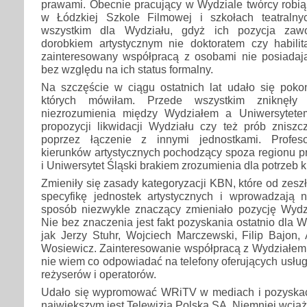
prawami. Obecnie pracujący w Wydziale twórcy robią 
w Łódzkiej Szkole Filmowej i szkołach teatralny
wszystkim dla Wydziału, gdyż ich pozycja zaw
dorobkiem artystycznym nie doktoratem czy habilita
zainteresowany współpracą z osobami nie posiadaj
bez względu na ich status formalny.
Na szczęście w ciągu ostatnich lat udało się pokon
których mówiłam. Przede wszystkim zniknęły 
niezrozumienia między Wydziałem a Uniwersytetem
propozycji likwidacji Wydziału czy też prób zniszc
poprzez łączenie z innymi jednostkami. Profes
kierunków artystycznych pochodzący spoza regionu pr
i Uniwersytet Śląski brakiem zrozumienia dla potrzeb ku
Zmieniły się zasady kategoryzacji KBN, które od zesz
specyfikę jednostek artystycznych i wprowadzają
sposób niezwykle znaczący zmieniało pozycję Wydzia
Nie bez znaczenia jest fakt pozyskania ostatnio dla 
jak Jerzy Stuhr, Wojciech Marczewski, Filip Bajon,
Wosiewicz. Zainteresowanie współpracą z Wydziałem 
nie wiem co odpowiadać na telefony oferujących usłu
reżyserów i operatorów.
Udało się wypromować WRiTV w mediach i pozyskać
największym jest Telewizja Polska SA. Niemniej wciąż 