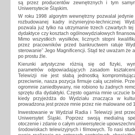
są przez producentów zewnętrznych i tym sam
Uniwersytecie Śląskim.
W roku 1998 algorytm wewnętrzny pozwalał jedynie 
rozbudowanej kadry inżynieryjno-technicznej Wyd
pozwala już tylko na utrzymanie trzech czwartych te
dydaktyce czy kosztach ogólnowydziałowych finansow
Mimo wszystkich wysiłków, licznych stopni kwalifi
przez pracowników przed bankructwem ratuje Wydz
sterowanie" Jego Magnificencji. Stąd też uważam że al
po prostu źle.
Kierunki artystyczne różnią się od fizyki, wy
parametrów odpowiadających zasadom kształcen
Telewizji nie jest słabą jednostką kompromitując
przeciwnie, nasza pozycja firmuje całą uczelnie. Prze
ogromnie zaniedbywany, nie robiono tu żadnych rem
sprzętu dla dydaktyki. Często ogarnia mnie uczucie 
kiedy przyjeżdża do Wydziału znacząca w kultur
prowadzona jest przeze mnie przez nie malowane od 15
Inwestowanie w Wydział Radia i Telewizji jest prz
Uniwersytet Śląski. Poprzez swoją medialną sp
otoczenie i zdanie o całym uniwersytecie upowszechn
środowiskach telewizyjnych i filmowych. To nasi stud
swoje realizacje na antenach centralnych, chociaż