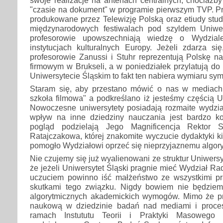
"czasie na dokument" w programie pierwszym TVP. Pr
produkowane przez Telewizję Polską oraz etiudy stu
międzynarodowych festiwalach pod szyldem Uniwer
profesorowie upowszechniają wiedzę o Wydzial
instytucjach kulturalnych Europy. Jeżeli zdarza si
profesorowie Zanussi i Stuhr reprezentują Polskę n
firmowym w Brukseli, a w poniedziałek przylatują d
Uniwersytecie Śląskim to fakt ten nabiera wymiaru sy
Staram się, aby przestano mówić o nas w mediach
szkoła filmowa" a podkreślano iż jesteśmy częścią U
Nowoczesne uniwersytety posiadają rozmaite wydział
wpływ na inne dziedziny nauczania jest bardzo k
pogląd podzielają Jego Magnificencja Rektor S
Ratajczakowa, której znakomite wyczucie dydaktyki k
pomogło Wydziałowi oprzeć się nieprzyjaznemu algor
Nie czujemy się już wyalienowani ze struktur Uniwers
że jeżeli Uniwersytet Śląski pragnie mieć Wydział Radi
uczuciem powinno iść małżeństwo ze wszystkimi p
skutkami tego związku. Nigdy bowiem nie będziem
algorytmicznych akademickich wymogów. Mimo że p
naukową w dziedzinie badań nad mediami i proce
ramach Instututu Teorii i Praktyki Masowego