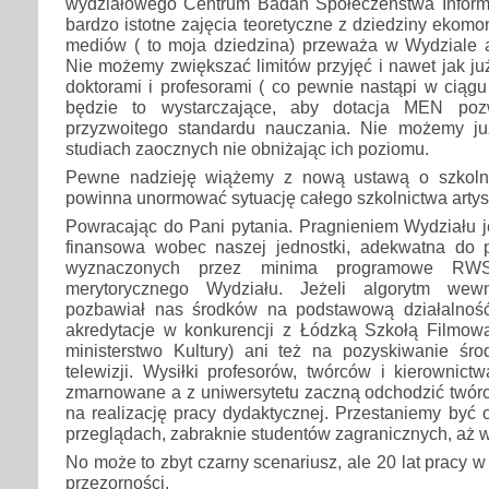
wydziałowego Centrum Badań Społeczeństwa Inform
bardzo istotne zajęcia teoretyczne z dziedziny ekomonii
mediów ( to moja dziedzina) przeważa w Wydziale a
Nie możemy zwiększać limitów przyjęć i nawet jak j
doktorami i profesorami ( co pewnie nastąpi w ciągu 
będzie to wystarczające, aby dotacja MEN pozw
przyzwoitego standardu nauczania. Nie możemy ju
studiach zaocznych nie obniżając ich poziomu.
Pewne nadzieję wiążemy z nową ustawą o szkolni
powinna unormować sytuację całego szkolnictwa arty
Powracając do Pani pytania. Pragnieniem Wydziału jes
finansowa wobec naszej jednostki, adekwatna do 
wyznaczonych przez minima programowe RW
merytorycznego Wydziału. Jeżeli algorytm wewn
pozbawiał nas środków na podstawową działalno
akredytacje w konkurencji z Łódzką Szkołą Filmow
ministerstwo Kultury) ani też na pozyskiwanie ś
telewizji. Wysiłki profesorów, twórców i kierownic
zmarnowane a z uniwersytetu zaczną odchodzić twór
na realizację pracy dydaktycznej. Przestaniemy być o
przeglądach, zabraknie studentów zagranicznych, aż w
No może to zbyt czarny scenariusz, ale 20 lat pracy
przezorności.