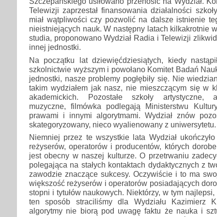
Szczepańskiego usiłowano przenosić na Wydział. Kom
Telewizji zaprzestał finansowania działalności szkoł
miał wątpliwości czy pozwolić na dalsze istnienie 
nieistniejących nauk. W następny latach kilkakrotnie
studia, proponowano Wydział Radia i Telewizji zlikw
innej jednostki.
Na początku lat dziewięćdziesiątych, kiedy nastąpi
szkolnictwie wyższym i powołano Komitet Badań Nau
jednostki, nasze problemy pogłębiły się. Nie wiedzia
takim wydziałem jak nasz, nie mieszczącym się w kl
akademickich. Pozostałe szkoły artystyczne, a
muzyczne, filmówka podlegają Ministerstwu Kultur
prawami i innymi algorytmami. Wydział znów pozo
skategoryzowany, nieco wyalienowany z uniwersytetu.
Niemniej przez te wszystkie lata Wydział ukończyło
reżyserów, operatorów i producentów, których dorobek
jest obecny w naszej kulturze. O przetrwaniu zadec
polegająca na stałych kontaktach dydaktycznych z t
zawodzie znaczące sukcesy. Oczywiście i to ma swoj
większość reżyserów i operatorów posiadających doro
stopni i tytułów naukowych. Niektórzy, w tym najleps
ten sposób straciliśmy dla Wydziału Kazimierz K
algorytmy nie biorą pod uwagę faktu że nauka i szt