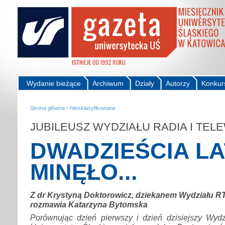
Wydanie bieżące
Archiwum
Działy
Autorzy
Konkur
Strona główna
›
Niesklasyfikowane
JUBILEUSZ WYDZIAŁU RADIA I TELE
DWADZIEŚCIA LA
MINĘŁO...
Z dr Krystyną Doktorowicz, dziekanem Wydziału R
rozmawia Katarzyna Bytomska
Porównując dzień pierwszy i dzień dzisiejszy Wydzi