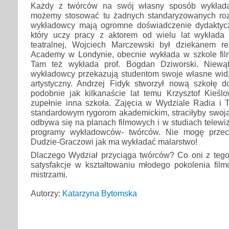
Każdy z twórców na swój własny sposób wykłada
możemy stosować tu żadnych standaryzowanych roz
wykładowcy mają ogromne doświadczenie dydaktyczn
który uczy pracy z aktorem od wielu lat wykłada
teatralnej, Wojciech Marczewski był dziekanem r
Academy w Londynie, obecnie wykłada w szkole fi
Tam też wykłada prof. Bogdan Dziworski. Niewątp
wykładowcy przekazują studentom swoje własne widze
artystyczny. Andrzej Fidyk stworzył nową szkołę
podobnie jak kilkanaście lat temu Krzysztof Kieślo
zupełnie inna szkoła. Zajęcia w Wydziale Radia i T
standardowym rygorom akademickim, straciłyby swoją
odbywa się na planach filmowych i w studiach telewiz
programy wykładowców- twórców. Nie mogę przec
Dudzie-Graczowi jak ma wykładać malarstwo!
Dlaczego Wydział przyciąga twórców? Co oni z teg
satysfakcje w kształtowaniu młodego pokolenia film
mistrzami.
Autorzy:
Katarzyna Bytomska