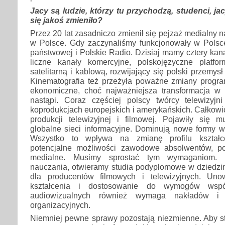
Jacy są ludzie, którzy tu przychodzą, studenci, ja
się jakoś zmieniło?
Przez 20 lat zasadniczo zmienił się pejzaż medialny n
w Polsce. Gdy zaczynaliśmy funkcjonowały w Polsce
państwowej i Polskie Radio. Dzisiaj mamy cztery kanał
liczne kanały komercyjne, polskojęzyczne platfor
satelitarną i kablową, rozwijający się polski przemysł
Kinematografia też przeżyła poważne zmiany progra
ekonomiczne, choć najważniejsza transformacja w t
nastąpi. Coraz częściej polscy twórcy telewizyjn
koprodukcjach europejskich i amerykańskich. Całkowic
produkcji telewizyjnej i filmowej. Pojawiły się m
globalne sieci informacyjne. Dominują nowe formy w
Wszystko to wpływa na zmianę profilu kształce
potencjalne możliwości zawodowe absolwentów, 
medialne. Musimy sprostać tym wymaganiom. 
nauczania, otwieramy studia podyplomowe w dziedzinie
dla producentów filmowych i telewizyjnych. Uno
kształcenia i dostosowanie do wymogów wspó
audiowizualnych również wymaga nakładów i w
organizacyjnych.
Niemniej pewne sprawy pozostają niezmienne. Aby st