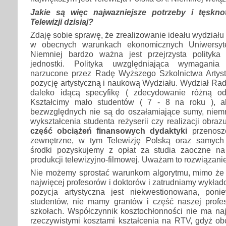
Jakie są więc najwazniejsze potrzeby i tęskno
Telewizji dzisiaj?
Zdaję sobie sprawę, że zrealizowanie ideału wydziału
w obecnych warunkach ekonomicznych Uniwersyte
Niemniej bardzo ważna jest przejrzysta polityka
jednostki. Polityka uwzględniająca wymagania
narzucone przez Radę Wyższego Szkolnictwa Artyst
pozycję artystyczną i naukową Wydziału. Wydział Radi
daleko idącą specyfikę ( zdecydowanie różną od 
Kształcimy mało studentów ( 7 - 8 na roku ), a
bezwzględnych nie są do oszałamiające sumy, niemn
wykształcenia studenta reżyserii czy realizacji obraz
część obciążeń finansowych dydaktyki
przenoszo
zewnętrzne, w tym Telewizję Polską oraz samych 
środki pozyskujemy z opłat za studia zaoczne na
produkcji telewizyjno-filmowej. Uważam to rozwiązanie
Nie możemy sprostać warunkom algorytmu, mimo że
najwięcej profesorów i doktorów i zatrudniamy wykła
pozycja artystyczna jest niekwestionowana, poni
studentów, nie mamy grantów i część naszej profe
szkołach. Współczynnik kosztochłonności nie ma na
rzeczywistymi kosztami kształcenia na RTV, gdyż ob