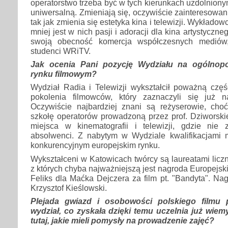
operatorstwo trzeba być w tych kierunkach uzdolnionym
uniwersalną. Zmieniają się, oczywiście zainteresowan
tak jak zmienia się estetyka kina i telewizji. Wykładow
mniej jest w nich pasji i adoracji dla kina artystycz
swoją obecność komercja współczesnych mediów,
studenci WRiTV.
Jak ocenia Pani pozycję Wydziału na ogólnopo
rynku filmowym?
Wydział Radia i Telewizji wykształcił poważną częś
pokolenia filmowców, który zaznaczyli się już n
Oczywiście najbardziej znani są reżyserowie, ch
szkołę operatorów prowadzoną przez prof. Dziworski
miejsca w kinematografii i telewizji, gdzie nie 
absolwenci. Z nabytym w Wydziale kwalifikacjami
konkurencyjnym europejskim rynku.
Wykształceni w Katowicach twórcy są laureatami licz
z których chyba najważniejszą jest nagroda Europejsk
Feliks dla Maćka Dejczera za film pt. "Bandyta". Nag
Krzysztof Kieślowski.
Plejada gwiazd i osobowości polskiego filmu p
wydział, co zyskała dzięki temu uczelnia już wiemy
tutaj, jakie mieli pomysły na prowadzenie zajęć?