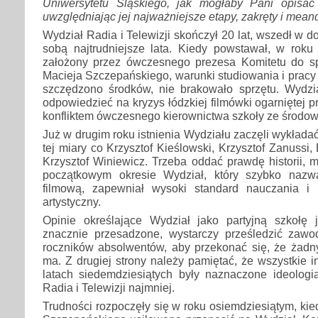
Uniwersytetu Śląskiego, jak mogłaby Pani opisać 
uwzględniając jej najważniejsze etapy, zakręty i mean
Wydział Radia i Telewizji skończył 20 lat, wszedł w do
sobą najtrudniejsze lata. Kiedy powstawał, w rok
założony przez ówczesnego prezesa Komitetu do sp
Macieja Szczepańskiego, warunki studiowania i pracy 
szczędzono środków, nie brakowało sprzętu. Wydzi
odpowiedzieć na kryzys łódzkiej filmówki ogarniętej 
konfliktem ówczesnego kierownictwa szkoły ze środow
Już w drugim roku istnienia Wydziału zaczęli wykładać
tej miary co Krzysztof Kieślowski, Krzysztof Zanussi
Krzysztof Winiewicz. Trzeba oddać prawdę historii, 
początkowym okresie Wydział, który szybko nazw
filmową, zapewniał wysoki standard nauczania i
artystyczny.
Opinie określające Wydział jako partyjną szkołę
znacznie przesadzone, wystarczy prześledzić zaw
roczników absolwentów, aby przekonać się, że żadn
ma. Z drugiej strony należy pamiętać, że wszystkie i
latach siedemdziesiątych były naznaczone ideolog
Radia i Telewizji najmniej.
Trudności rozpoczęły się w roku osiemdziesiątym, kie