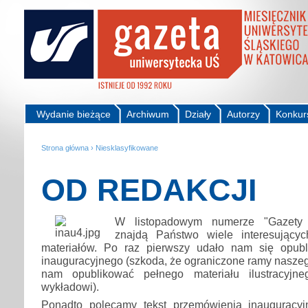
Wydanie bieżące
Archiwum
Działy
Autorzy
Konkur
Strona główna
›
Niesklasyfikowane
OD REDAKCJI
W listopadowym numerze "Gazety 
znajdą Państwo wiele interesując
materiałów. Po raz pierwszy udało nam się opubl
inauguracyjnego (szkoda, że ograniczone ramy nasze
nam opublikować pełnego materiału ilustracyjneg
wykładowi).
Ponadto polecamy tekst przemówienia inaugurac