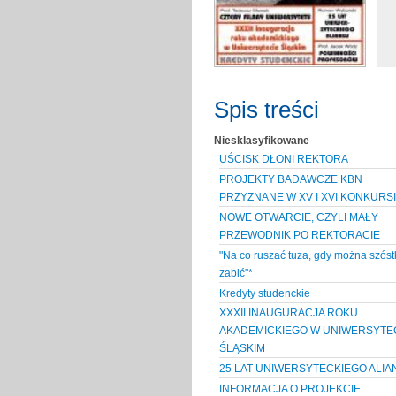
Spis treści
Niesklasyfikowane
UŚCISK DŁONI REKTORA
PROJEKTY BADAWCZE KBN
PRZYZNANE W XV I XVI KONKURS
NOWE OTWARCIE, CZYLI MAŁY
PRZEWODNIK PO REKTORACIE
"Na co ruszać tuza, gdy można szóst
zabić"*
Kredyty studenckie
XXXII INAUGURACJA ROKU
AKADEMICKIEGO W UNIWERSYTE
ŚLĄSKIM
25 LAT UNIWERSYTECKIEGO ALIA
INFORMACJA O PROJEKCIE