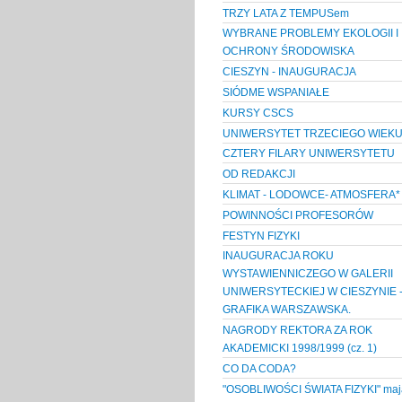
TRZY LATA Z TEMPUSem
WYBRANE PROBLEMY EKOLOGII I
OCHRONY ŚRODOWISKA
CIESZYN - INAUGURACJA
SIÓDME WSPANIAŁE
KURSY CSCS
UNIWERSYTET TRZECIEGO WIEK
CZTERY FILARY UNIWERSYTETU
OD REDAKCJI
KLIMAT - LODOWCE- ATMOSFERA*
POWINNOŚCI PROFESORÓW
FESTYN FIZYKI
INAUGURACJA ROKU
WYSTAWIENNICZEGO W GALERII
UNIWERSYTECKIEJ W CIESZYNIE 
GRAFIKA WARSZAWSKA.
NAGRODY REKTORA ZA ROK
AKADEMICKI 1998/1999 (cz. 1)
CO DA CODA?
"OSOBLIWOŚCI ŚWIATA FIZYKI" mają