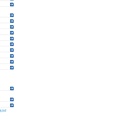
U
-
 już