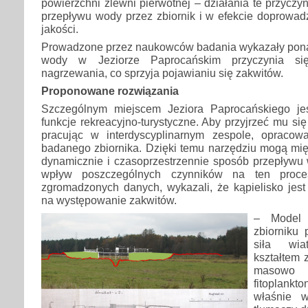
powierzchni zlewni pierwotnej – działania te przyczy
przepływu wody przez zbiornik i w efekcie doprowadz
jakości.
Prowadzone przez naukowców badania wykazały ponadt
wody w Jeziorze Paprocańskim przyczynia si
nagrzewania, co sprzyja pojawianiu się zakwitów.
Proponowane rozwiązania
Szczególnym miejscem Jeziora Paprocańskiego jes
funkcje rekreacyjno-turystyczne. Aby przyjrzeć mu si
pracując w interdyscyplinarnym zespole, opracow
badanego zbiornika. Dzięki temu narzędziu mogą mi
dynamicznie i czasoprzestrzennie sposób przepływu 
wpływ poszczególnych czynników na ten proce
zgromadzonych danych, wykazali, że kąpielisko jest
na występowanie zakwitów.
– Model
zbiorniku 
siła wi
kształtem 
masowo 
fitoplan
właśnie w