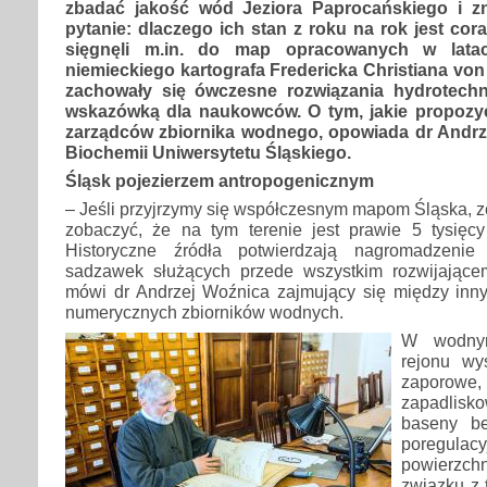
zbadać jakość wód Jeziora Paprocańskiego i z
pytanie: dlaczego ich stan z roku na rok jest cor
sięgnęli m.in. do map opracowanych w lata
niemieckiego kartografa Fredericka Christiana vo
zachowały się ówczesne rozwiązania hydrotech
wskazówką dla naukowców. O tym, jakie propozyc
zarządców zbiornika wodnego, opowiada dr Andrz
Biochemii Uniwersytetu Śląskiego.
Śląsk pojezierzem antropogenicznym
– Jeśli przyjrzymy się współczesnym mapom Śląska,
zobaczyć, że na tym terenie jest prawie 5 tysięc
Historyczne źródła potwierdzają nagromadzenie
sadzawek służących przede wszystkim rozwijające
mówi dr Andrzej Woźnica zajmujący się między inn
numerycznych zbiorników wodnych.
W wodnym
rejonu wy
zaporo
zapadlisk
baseny be
poregulac
powierzch
związku z 