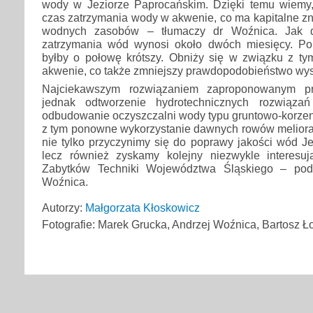
wody w Jeziorze Paprocańskim. Dzięki temu wiemy,
czas zatrzymania wody w akwenie, co ma kapitalne zn
wodnych zasobów – tłumaczy dr Woźnica. Jak d
zatrzymania wód wynosi około dwóch miesięcy. P
byłby o połowę krótszy. Obniży się w związku z t
akwenie, co także zmniejszy prawdopodobieństwo wys
Najciekawszym rozwiązaniem zaproponowanym p
jednak odtworzenie hydrotechnicznych rozwiązań 
odbudowanie oczyszczalni wody typu gruntowo-korze
z tym ponowne wykorzystanie dawnych rowów meliorac
nie tylko przyczynimy się do poprawy jakości wód J
lecz również zyskamy kolejny niezwykle interesu
Zabytków Techniki Województwa Śląskiego – pod
Woźnica.
Autorzy:
Małgorzata Kłoskowicz
Fotografie: Marek Grucka, Andrzej Woźnica, Bartosz Ł