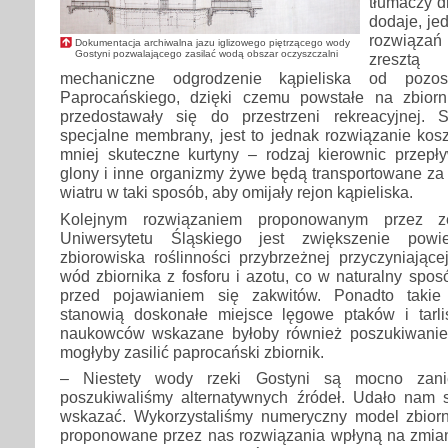
tłumaczy d
dodaje, j
rozwiąza
Dokumentacja archiwalna jazu iglizowego piętrzącego wody
Gostyni pozwalającego zasilać wodą obszar oczyszczalni
zresztą
mechaniczne odgrodzenie kąpieliska od pozost
Paprocańskiego, dzięki czemu powstałe na zbiorn
przedostawały się do przestrzeni rekreacyjnej
specjalne membrany, jest to jednak rozwiązanie kos
mniej skuteczne kurtyny – rodzaj kierownic przepły
glony i inne organizmy żywe będą transportowane za
wiatru w taki sposób, aby omijały rejon kąpieliska.
Kolejnym rozwiązaniem proponowanym przez 
Uniwersytetu Śląskiego jest zwiększenie pow
zbiorowiska roślinności przybrzeżnej przyczyniając
wód zbiornika z fosforu i azotu, co w naturalny spos
przed pojawianiem się zakwitów. Ponadto takie 
stanowią doskonałe miejsce lęgowe ptaków i tarl
naukowców wskazane byłoby również poszukiwanie
mogłyby zasilić paprocański zbiornik.
– Niestety wody rzeki Gostyni są mocno zanie
poszukiwaliśmy alternatywnych źródeł. Udało nam si
wskazać. Wykorzystaliśmy numeryczny model zbiorn
proponowane przez nas rozwiązania wpłyną na zmia