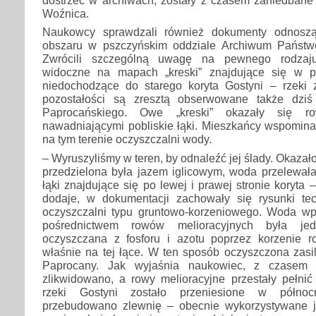
dostrzec w archiwach, zostały z czasem zaniedbane 
Woźnica.
Naukowcy sprawdzali również dokumenty odnosz
obszaru w pszczyńskim oddziale Archiwum Państ
Zwrócili szczególną uwagę na pewnego rodzaju
widoczne na mapach „kreski” znajdujące się w po
niedochodzące do starego koryta Gostyni – rzeki z
pozostałości są zresztą obserwowane także dziś
Paprocańskiego. Owe „kreski” okazały się ro
nawadniającymi pobliskie łąki. Mieszkańcy wspominali
na tym terenie oczyszczalni wody.
– Wyruszyliśmy w teren, by odnaleźć jej ślady. Okazało
przedzielona była jazem iglicowym, woda przelewała
łąki znajdujące się po lewej i prawej stronie koryta
dodaje, w dokumentacji zachowały się rysunki te
oczyszczalni typu gruntowo-korzeniowego. Woda w
pośrednictwem rowów melioracyjnych była jedn
oczyszczana z fosforu i azotu poprzez korzenie ro
właśnie na tej łące. W ten sposób oczyszczona zasil
Paprocany. Jak wyjaśnia naukowiec, z czasem j
zlikwidowano, a rowy melioracyjne przestały pełnić
rzeki Gostyni zostało przeniesione w północ
przebudowano zlewnię – obecnie wykorzystywane j