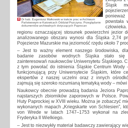
Śląsk m
pojezierz
ponieważ
Dr hab. Eugeniusz Małkowski w trakcie prac w Archiwum
powstała 
Państwowym w Katowicach Oddział Pszczyna. Przeglądanie
dokumentów archiwalnych dotyczących Paprocan
człowieka.
regionu oznaczającej stosunek powierzchni jezior d
analizowanego obszaru wynosi dla Śląska 2,74 pr
Pojezierze Mazurskie ma jeziorność rzędu około 7 proc
– Jest to ważny element naszego środowiska, dlat
badanie zasobów wodnych Śląska stało się 
zainteresowań naukowców Uniwersytetu Śląskiego. C
z tym powołać do istnienia Śląskie Centrum Wody
funkcjonującą przy Uniwersytecie Śląskim, które c
ekspertów z naszej uczelni oraz z innych ośrodk
zajmują się szeroko rozumianą tematyką wody – mówi
Naukowcy obecnie prowadzą badania Jeziora Papro
najstarszych zbiorników zaporowych w Polsce. Pow
Huty Paprockiej w XVIII wieku. Można je zobaczyć mi
wykonanych mapach „Kriegskarte von Schlesien”, któ
von Wrede w latach 1747–1753 wykonał na zlece
Fryderyka II Wielkiego.
– Jest to niezwykły materiał badawczy zawierający wiel