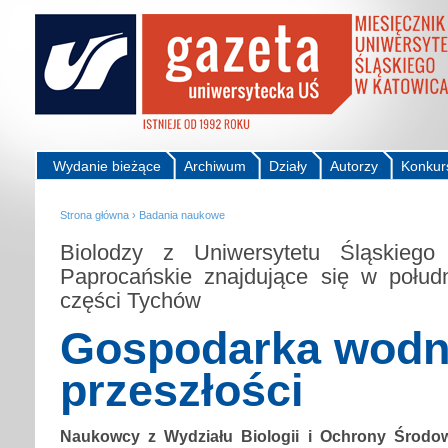
Wydanie bieżące
Archiwum
Działy
Autorzy
Konkur
Strona główna
›
Badania naukowe
Biolodzy z Uniwersytetu Śląskiego
Paprocańskie znajdujące się w połud
części Tychów
Gospodarka wodn
przeszłości
Naukowcy z Wydziału Biologii i Ochrony Środow