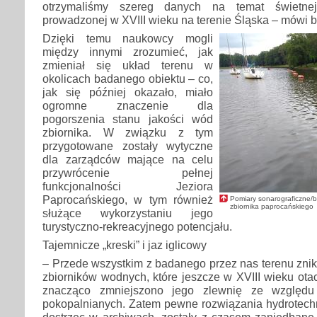
otrzymaliśmy szereg danych na temat świetne
prowadzonej w XVIII wieku na terenie Śląska – mówi b
Dzięki temu naukowcy mogli
między innymi zrozumieć, jak
zmieniał się układ terenu w
okolicach badanego obiektu – co,
jak się później okazało, miało
ogromne znaczenie dla
pogorszenia stanu jakości wód
zbiornika. W związku z tym
przygotowane zostały wytyczne
dla zarządców mające na celu
przywrócenie pełnej
funkcjonalności Jeziora
Paprocańskiego, w tym również
Pomiary sonarograficzne/b
zbiornika paprocańskiego
służące wykorzystaniu jego
turystyczno-rekreacyjnego potencjału.
Tajemnicze „kreski” i jaz iglicowy
– Przede wszystkim z badanego przez nas terenu znik
zbiorników wodnych, które jeszcze w XVIII wieku otac
znacząco zmniejszono jego zlewnię ze względ
pokopalnianych. Zatem pewne rozwiązania hydrotechn