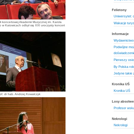
Felietony
Uniwersytet: 
li koncertowej Akademii Muzycznej im. Karola
Wakacje turys
w Katowicach odbył się XXI uroczysty koncert
Informacje
Wydawnictwo 
Podwójne moż
doświadczeni
Pierwszy osio
By Polska rob
Jedyne takie 
Kronika UŚ
Kronika UŚ
of. dr hab. Andrzej Kowalczyk
Losy absolw
Profesor wska
Nekrologi
Nekrologi