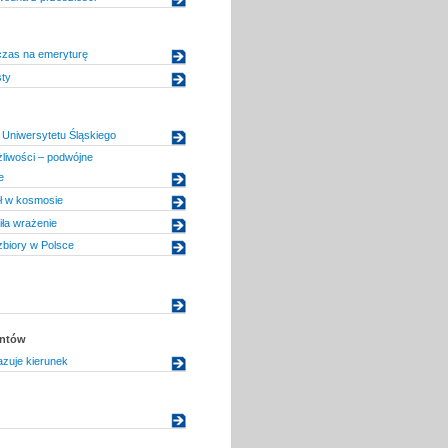
czas na emeryturę
ty
Uniwersytetu Śląskiego
liwości – podwójne
e
ł w kosmosie
iła wrażenie
zbiory w Polsce
entów
zuje kierunek