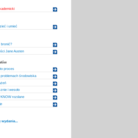
kademicki
zieć i umieć
 bronić?
ści Jane Austen
ałów
to proces
 problemach środowiska
ażeń
znie i wesoło
arKNOW rozdane
je
 wydania...