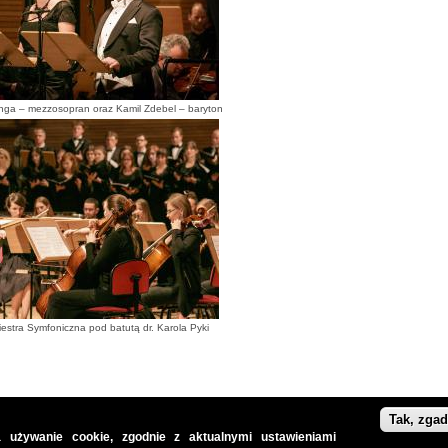
ga – mezzosopran oraz Kamil Zdebel – baryton
estra Symfoniczna pod batutą dr. Karola Pyki
Tak, zga
 używanie cookie, zgodnie z aktualnymi ustawieniami