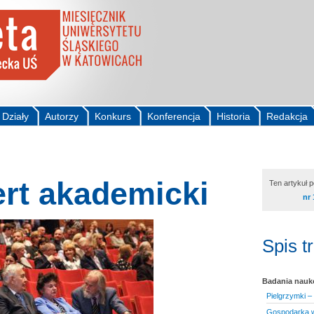
Działy
Autorzy
Konkurs
Konferencja
Historia
Redakcja
ert akademicki
Ten artykuł 
nr 
Spis t
Badania nau
Pielgrzymki –
Gospodarka w