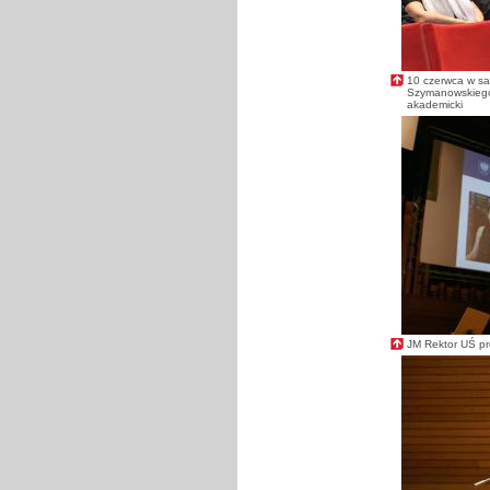
10 czerwca w sa
Szymanowskiego 
akademicki
JM Rektor UŚ pr