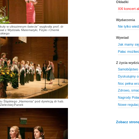
Okładki
XXI koncert a
Wydarzenia
Nie tylko wied
kuły w ultrazimnym świecie” wygłosiła prof. dr
ał z Wydziału Matematyki, Fizyki i Chemii
ąskiego
Wywiad
Jak mamy się
Pałac możliwo
Z życia wydzi
Samobójstwo 
Dyskutujmy o
Noc pełna wr
Zdrowo, smac
Nagrody Pol
tu Śląskiego „Harmonia” pod dyrekcją dr hab.
Nowe regulac
 Zieleckiej-Panek
Zobacz stronę