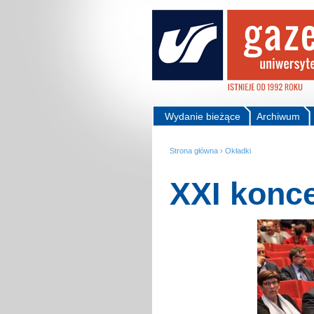
Wydanie bieżące
Archiwum
Strona główna
›
Okładki
XXI konc