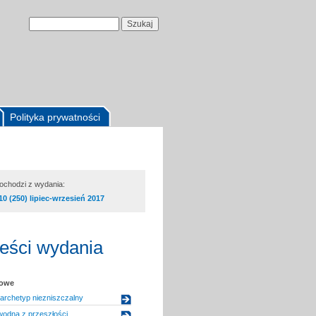
Polityka prywatności
pochodzi z wydania:
10 (250) lipiec-wrzesień 2017
reści wydania
kowe
 archetyp niezniszczalny
odna z przeszłości