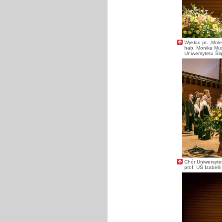
Wykład pt. „Mole
hab. Monika Musi
Uniwersytetu Śl
Chór Uniwersyte
prof. UŚ Izabelli