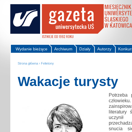
Wydanie bieżące
Archiwum
Działy
Autorzy
Konkur
Strona główna
›
Felietony
Wakacje turysty
Potrzeba 
człowi
zainspiro
literatury
uczynił
przechadz
snucia si