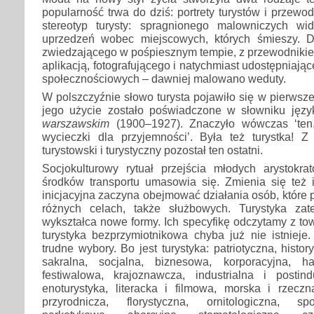
popularność trwa do dziś: portrety turystów i przewod
stereotyp turysty: spragnionego malowniczych wi
uprzedzeń wobec miejscowych, których śmieszy. 
zwiedzającego w pośpiesznym tempie, z przewodnikie
aplikacją, fotografującego i natychmiast udostępniaj
społecznościowych – dawniej malowano weduty.
W polszczyźnie słowo turysta pojawiło się w pierwsze
jego użycie zostało poświadczone w słowniku jęz
warszawskim
(1900–1927). Znaczyło wówczas ‘ten
wycieczki dla przyjemności’. Była też turystka! 
turystowski i turystyczny pozostał ten ostatni.
Socjokulturowy rytuał przejścia młodych arystok
środków transportu umasowia się. Zmienia się też is
inicjacyjna zaczyna obejmować działania osób, które 
różnych celach, także służbowych. Turystyka zat
wykształca nowe formy. Ich specyfikę odczytamy z to
turystyka bezprzymiotnikowa chyba już nie istnieje
trudne wybory. Bo jest turystyka: patriotyczna, histor
sakralna, socjalna, biznesowa, korporacyjna, h
festiwalowa, krajoznawcza, industrialna i postindu
enoturystyka, literacka i filmowa, morska i rzeczn
przyrodnicza, florystyczna, ornitologiczna, sp