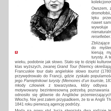
kolekcjono
Owszem, z
dromofobii
lęku prz
nawet sam
wywołuj
nienatural
reisefieber.
Zbliżające
do myśle
kierują m
turysty. A 
wieku, podobnie jak słowo. Stało się to dzięki kulturow
klas wyższych, zwanej
Grand Tour
(Niemcy określają
Francuskie tour dało angielskie słowo
tourist
(1780)
przywędrowało do Francji, gdzie zyskało popularnoś
jego
Pamiętnikowi turysty (Memoires d’un touriste
, 18
młody człowiek z towarzystwa, który odbywa 
motywowany bezinteresowną potrzebą poznawania k
odnosiło się głównie do Anglików przemierzających
Włochy. Nie jest zatem przypadkiem, że to w Anglii 
1841 roku pierwszą agencję podróży.
Moda na nowy styl życia stworzyła dwa rodzaje tek