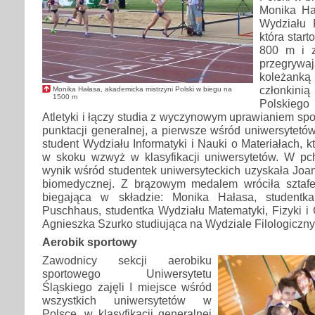
Monika Hał
Wydziału P
która star
800 m i z
przegryw
koleżanką 
członkin
Monika Hałasa, akademicka mistrzyni Polski w biegu na
1500 m
Polskieg
Atletyki i łączy studia z wyczynowym uprawianiem spo
punktacji generalnej, a pierwsze wśród uniwersytetów
student Wydziału Informatyki i Nauki o Materiałach, k
w skoku wzwyż w klasyfikacji uniwersytetów. W pch
wynik wśród studentek uniwersyteckich uzyskała Joann
biomedycznej. Z brązowym medalem wróciła sztafe
biegająca w składzie: Monika Hałasa, studentk
Puschhaus, studentka Wydziału Matematyki, Fizyki i 
Agnieszka Szurko studiująca na Wydziale Filologiczn
Aerobik sportowy
Zawodnicy sekcji aerobiku
sportowego Uniwersytetu
Śląskiego zajęli I miejsce wśród
wszystkich uniwersytetów w
Polsce, w klasyfikacji generalnej