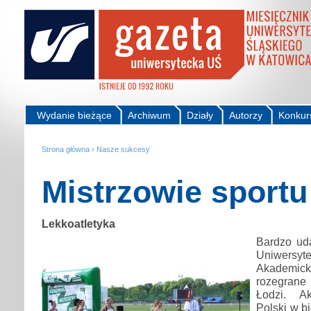
Wydanie bieżące
Archiwum
Działy
Autorzy
Konkur
Strona główna
›
Nasze sukcesy
Mistrzowie sportu
Lekkoatletyka
Bardzo uda
Uniwersy
Akademick
rozegran
Łodzi. Ak
Polski w b