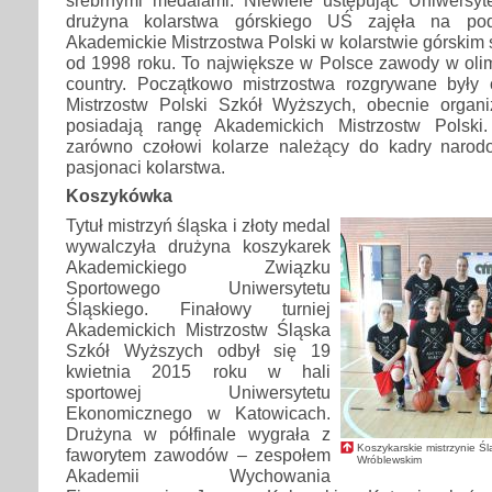
srebrnymi medalami. Niewiele ustępując Uniwersy
drużyna kolarstwa górskiego UŚ zajęła na pod
Akademickie Mistrzostwa Polski w kolarstwie górskim
od 1998 roku. To największe w Polsce zawody w olimp
country. Początkowo mistrzostwa rozgrywane były
Mistrzostw Polski Szkół Wyższych, obecnie organ
posiadają rangę Akademickich Mistrzostw Polski.
zarówno czołowi kolarze należący do kadry narodo
pasjonaci kolarstwa.
Koszykówka
Tytuł mistrzyń śląska i złoty medal
wywalczyła drużyna koszykarek
Akademickiego Związku
Sportowego Uniwersytetu
Śląskiego. Finałowy turniej
Akademickich Mistrzostw Śląska
Szkół Wyższych odbył się 19
kwietnia 2015 roku w hali
sportowej Uniwersytetu
Ekonomicznego w Katowicach.
Drużyna w półfinale wygrała z
Koszykarskie mistrzynie Ś
faworytem zawodów – zespołem
Wróblewskim
Akademii Wychowania