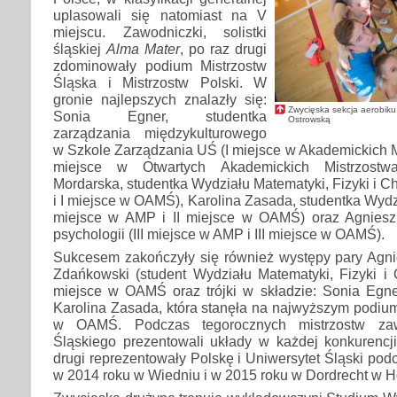
uplasowali się natomiast na V
miejscu. Zawodniczki, solistki
śląskiej
Alma Mater
, po raz drugi
zdominowały podium Mistrzostw
Śląska i Mistrzostw Polski. W
gronie najlepszych znalazły się:
Zwycięska sekcja aerobiku
Sonia Egner, studentka
Ostrowską
zarządzania międzykulturowego
w Szkole Zarządzania UŚ (I miejsce w Akademickich Mi
miejsce w Otwartych Akademickich Mistrzostwa
Mordarska, studentka Wydziału Matematyki, Fizyki i C
i I miejsce w OAMŚ), Karolina Zasada, studentka Wydz
miejsce w AMP i II miejsce w OAMŚ) oraz Agniesz
psychologii (III miejsce w AMP i III miejsce w OAMŚ).
Sukcesem zakończyły się również występy pary Agni
Zdańkowski (student Wydziału Matematyki, Fizyki i Ch
miejsce w OAMŚ oraz trójki w składzie: Sonia Egner
Karolina Zasada, która stanęła na najwyższym podiu
w OAMŚ. Podczas tegorocznych mistrzostw zaw
Śląskiego prezentowali układy w każdej konkurencji
drugi reprezentowały Polskę i Uniwersytet Śląski pod
w 2014 roku w Wiedniu i w 2015 roku w Dordrecht w Ho