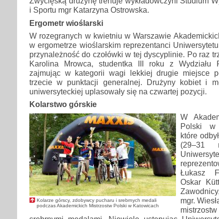
Zwycięską drużynę trenuje wykładowczyni Studium 
i Sportu mgr Katarzyna Ostrowska.
Ergometr wioślarski
W rozegranych w kwietniu w Warszawie Akademickich
w ergometrze wioślarskim reprezentanci Uniwersytetu 
przynależność do czołówki w tej dyscyplinie. Po raz t
Karolina Mrowca, studentka III roku z Wydziału P
zajmując w kategorii wagi lekkiej drugie miejsce p
trzecie w punktacji generalnej. Drużyny kobiet i m
uniwersyteckiej uplasowały się na czwartej pozycji.
Kolarstwo górskie
W Akademi
Polski w 
które odby
(29–31 
Uniwe
reprezento
Łukasz F
Oskar Kütt
Zawodnicy
mgr. Wiesł
Kolarze górscy, zdobywcy pucharu i srebrnych medali
podczas Akademickich Mistrzostw Polski w Katowicach
mistrzost