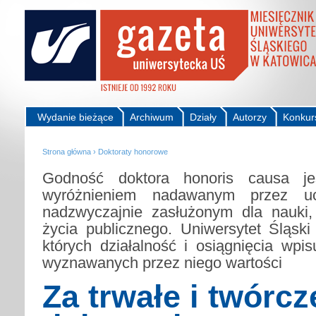
Wydanie bieżące
Archiwum
Działy
Autorzy
Konkur
Strona główna
›
Doktoraty honorowe
Godność doktora honoris causa je
wyróżnieniem nadawanym przez uc
nadzwyczajnie zasłużonym dla nauki, k
życia publicznego. Uniwersytet Śląski
których działalność i osiągnięcia wpi
wyznawanych przez niego wartości
Za trwałe i twórcz