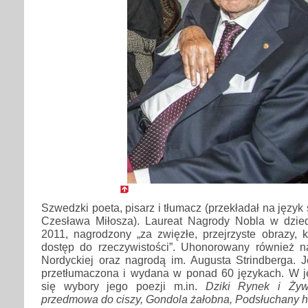
Szwedzki poeta, pisarz i tłumacz (przekładał na język
Czesława Miłosza). Laureat Nagrody Nobla w dziedzi
2011, nagrodzony „za zwięzłe, przejrzyste obrazy, 
dostęp do rzeczywistości”. Uhonorowany również n
Nordyckiej oraz nagrodą im. Augusta Strindberga. J
przetłumaczona i wydana w ponad 60 językach. W j
się wybory jego poezji m.in.
Dziki Rynek i Ży
przedmowa do ciszy, Gondola żałobna, Podsłuchany h