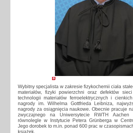
Wybitny specjalista w zakresie fizykochemii ciała stał
materiałów, fizyki powierzchni oraz defektów sieci
technologii materiałów ferroelektrycznych i cienkich
nagrody im. Wilhelma Gottfrieda Leibniza, najwyżs
nagrody za osiągnięcia naukowe. Obecnie pracuje na
zwyczajnego na Uniwersytecie RWTH Aachen 
równolegle w Instytucie Petera Grünberga w Cent
Jego dorobek to m.in. ponad 600 prac w czasopismac
książek.