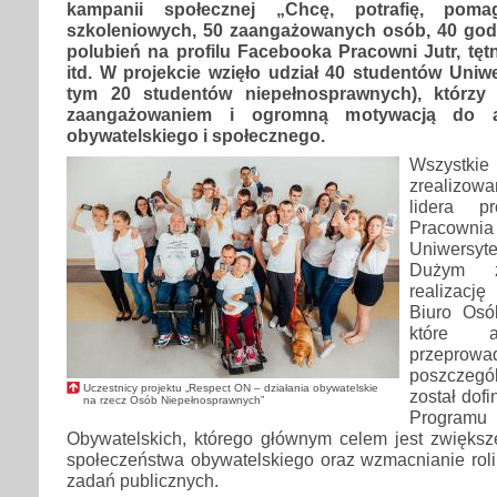
kampanii społecznej „Chcę, potrafię, pom
szkoleniowych, 50 zaangażowanych osób, 40 godzi
polubień na profilu Facebooka Pracowni Jutr, tę
itd. W projekcie wzięło udział 40 studentów Uniw
tym 20 studentów niepełnosprawnych), którzy
zaangażowaniem i ogromną motywacją do ak
obywatelskiego i społecznego.
Wszystki
zrealizo
lidera p
Pracownia
Uniwersyte
Dużym z
realizację
Biuro Osó
które a
przeprowa
poszczegól
Uczestnicy projektu „Respect ON – działania obywatelskie
został dof
na rzecz Osób Niepełnosprawnych”
Programu
Obywatelskich, którego głównym celem jest zwiększ
społeczeństwa obywatelskiego oraz wzmacnianie roli I
zadań publicznych.