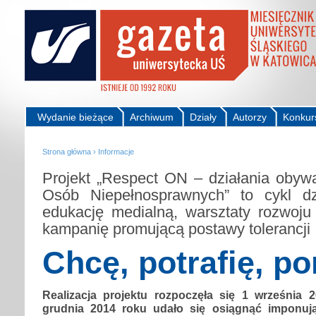
Wydanie bieżące
Archiwum
Działy
Autorzy
Konkur
Strona główna
›
Informacje
Projekt „Respect ON – działania obywa
Osób Niepełnosprawnych” to cykl dz
edukację medialną, warsztaty rozwoju
kampanię promującą postawy tolerancji
Chcę, potrafię, 
Realizacja projektu rozpoczęła się 1 września
grudnia 2014 roku udało się osiągnąć imponują