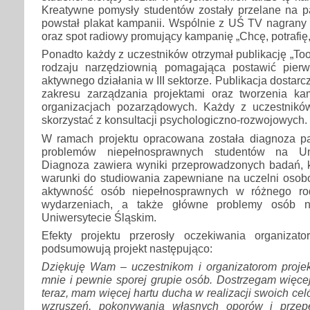
Kreatywne pomysły studentów zostały przelane na pa
powstał plakat kampanii. Wspólnie z UŚ TV nagrany z
oraz spot radiowy promujący kampanię „Chcę, potrafię
Ponadto każdy z uczestników otrzymał publikację „Too
rodzaju narzędziownią pomagająca postawić pierw
aktywnego działania w III sektorze. Publikacja dostarc
zakresu zarządzania projektami oraz tworzenia k
organizacjach pozarządowych. Każdy z uczestnikó
skorzystać z konsultacji psychologiczno-rozwojowych.
W ramach projektu opracowana została diagnoza pa
problemów niepełnosprawnych studentów na Uni
Diagnoza zawiera wyniki przeprowadzonych badań, kt
warunki do studiowania zapewniane na uczelni oso
aktywność osób niepełnosprawnych w różnego rod
wydarzeniach, a także główne problemy osób n
Uniwersytecie Śląskim.
Efekty projektu przerosły oczekiwania organizat
podsumowują projekt następująco:
Dziękuję Wam – uczestnikom i organizatorom projekt
mnie i pewnie sporej grupie osób. Dostrzegam więcej,
teraz, mam więcej hartu ducha w realizacji swoich cel
wzruszeń, pokonywania własnych oporów i przep