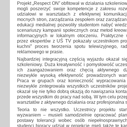
Projekt „Respect ON” obfitował w działania szkolenio
mogli poszerzyć swoje kompetencje z zakresu rozw
udziałowi w warsztatach z efektywnej komunikacj
mocnych stron, zarządzania zespołem oraz zarządzan
edukacji medialnej pozwoliły studentom nabyć wiedz
scenariuszy kampanii społecznych oraz metod kreowa
informacyjnych w lokalnym otoczeniu. Praktyczne
przez ekspertów z UŚ TV pokazały uczestnikom proj
kuchni” proces tworzenia spotu telewizyjnego, ra
reklamowego w prasie.
Najbardziej integracyjną częścią wyjazdu okazał si
szkoleniowy. Duża kreatywność i pomysłowość uczes
ich zaangażowaniem oraz chęcią aktywnego dz
niezwykle wysoką efektywność prowadzonych war
Praca w grupach oraz konieczność wypracowania
niezwykle zintegrowała wszystkich uczestników proj
okazał się nie tylko dobrą okazją do nawiązania kont
przede wszystkim do pracy nad sobą. W tym celu prze
warsztatów z aktywnego działania oraz profesjonalna 
Teoria to nie wszystko. Uczestnicy projektu st
wyzwaniem – musieli samodzielnie opracować plan
postawy tolerancji wobec osób niepełnosprawnyc
studenci biorący udział w projekcie mieli także tę k