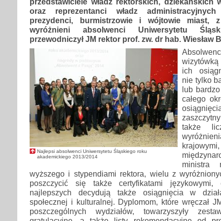
przedstawiciele władz rektorskich, dziekańskich
oraz reprezentanci władz administracyjnyc
prezydenci, burmistrzowie i wójtowie miast, z
wyróżnieni absolwenci Uniwersytetu Śląsk
przewodniczył JM rektor prof. zw. dr hab. Wiesław 
Absolwen
wizytówką
ich osiąg
nie tylko 
lub bardzo
całego okr
osiągnię
zaszczytn
także li
wyróżni
krajo
Najlepsi absolwenci Uniwersytetu Śląskiego roku
międzynar
akademickiego 2013/2014
ministra 
wyższego i stypendiami rektora, wielu z wyróżnio
poszczycić się także certyfikatami językowymi,
najlepszych decydują także osiągnięcia w działa
społecznej i kulturalnej. Dyplomom, które wręczał J
poszczególnych wydziałów, towarzyszyły zesta
gratulacyjne, a także listy rekomendacyjne od p