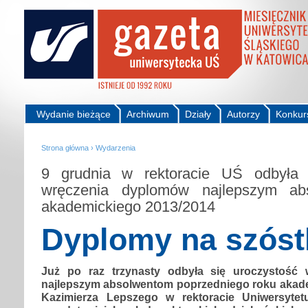
Wydanie bieżące
Archiwum
Działy
Autorzy
Konkur
Strona główna
›
Wydarzenia
9 grudnia w rektoracie UŚ odbyła 
wręczenia dyplomów najlepszym ab
akademickiego 2013/2014
Dyplomy na szóst
Już po raz trzynasty odbyła się uroczystość
najlepszym absolwentom poprzedniego roku akadem
Kazimierza Lepszego w rektoracie Uniwersytetu