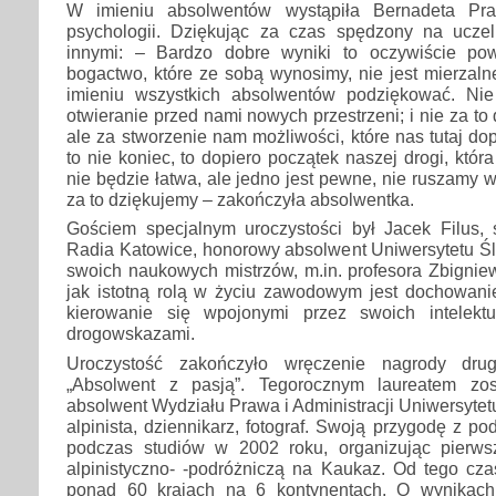
W imieniu absolwentów wystąpiła Bernadeta Pra
psychologii. Dziękując za czas spędzony na uczeln
innymi: – Bardzo dobre wyniki to oczywiście p
bogactwo, które ze sobą wynosimy, nie jest mierzaln
imieniu wszystkich absolwentów podziękować. Nie
otwieranie przed nami nowych przestrzeni; i nie za to 
ale za stworzenie nam możliwości, które nas tutaj do
to nie koniec, to dopiero początek naszej drogi, kt
nie będzie łatwa, ale jedno jest pewne, nie ruszamy w
za to dziękujemy – zakończyła absolwentka.
Gościem specjalnym uroczystości był Jacek Filus, 
Radia Katowice, honorowy absolwent Uniwersytetu Ś
swoich naukowych mistrzów, m.in. profesora Zbignie
jak istotną rolą w życiu zawodowym jest dochowani
kierowanie się wpojonymi przez swoich intelekt
drogowskazami.
Uroczystość zakończyło wręczenie nagrody drugi
„Absolwent z pasją”. Tegorocznym laureatem zos
absolwent Wydziału Prawa i Administracji Uniwersytet
alpinista, dziennikarz, fotograf. Swoją przygodę z p
podczas studiów w 2002 roku, organizując pier
alpinistyczno- -podróżniczą na Kaukaz. Od tego cz
ponad 60 krajach na 6 kontynentach. O wynikach 