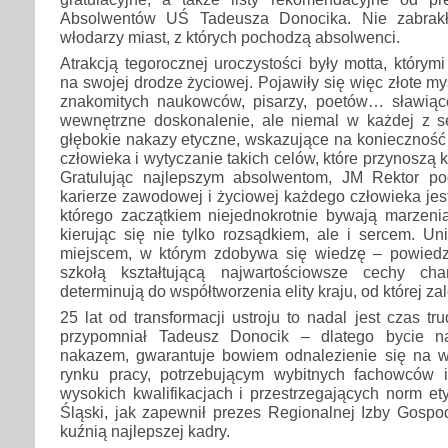
Absolwentów UŚ Tadeusza Donocika. Nie zabrakło
włodarzy miast, z których pochodzą absolwenci.
Atrakcją tegorocznej uroczystości były motta, którymi
na swojej drodze życiowej. Pojawiły się więc złote myś
znakomitych naukowców, pisarzy, poetów… sławiąc
wewnętrzne doskonalenie, ale niemal w każdej z sen
głębokie nakazy etyczne, wskazujące na konieczność
człowieka i wytyczanie takich celów, które przynoszą 
Gratulując najlepszym absolwentom, JM Rektor po
karierze zawodowej i życiowej każdego człowieka jes
którego zaczątkiem niejednokrotnie bywają marzenia
kierując się nie tylko rozsądkiem, ale i sercem. Uni
miejscem, w którym zdobywa się wiedzę – powiedzia
szkołą kształtującą najwartościowsze cechy char
determinują do współtworzenia elity kraju, od której za
25 lat od transformacji ustroju to nadal jest czas t
przypomniał Tadeusz Donocik – dlatego bycie na
nakazem, gwarantuje bowiem odnalezienie się na wc
rynku pracy, potrzebującym wybitnych fachowców i 
wysokich kwalifikacjach i przestrzegających norm et
Śląski, jak zapewnił prezes Regionalnej Izby Gospo
kuźnią najlepszej kadry.