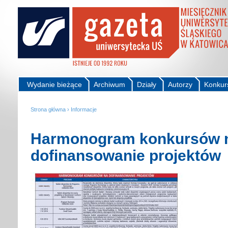
Wydanie bieżące
Archiwum
Działy
Autorzy
Konkur
Strona główna
›
Informacje
Harmonogram konkursów 
dofinansowanie projektów