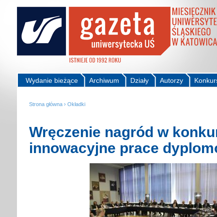
Wydanie bieżące
Archiwum
Działy
Autorzy
Konkur
Strona główna
›
Okładki
Wręczenie nagród w konkur
innowacyjne prace dyplo