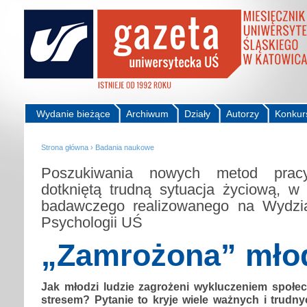
Wydanie bieżące
Archiwum
Działy
Autorzy
Konkur
Strona główna
›
Badania naukowe
Poszukiwania nowych metod prac
dotkniętą trudną sytuacja życiową, w
badawczego realizowanego na Wydzia
Psychologii UŚ
„Zamrożona” mło
Jak młodzi ludzie zagrożeni wykluczeniem społe
stresem? Pytanie to kryje wiele ważnych i trudnyc