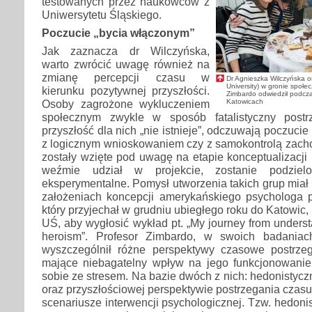
testowanych przez naukowców z
Uniwersytetu Śląskiego.
Poczucie „bycia włączonym”
Jak zaznacza dr Wilczyńska,
warto zwrócić uwagę również na
zmianę percepcji czasu w
Dr Agnieszka Wilczyńska or
University) w gronie społec
kierunku pozytywnej przyszłości.
Zimbardo odwiedził podcza
Katowicach
Osoby zagrożone wykluczeniem
społecznym zwykle w sposób fatalistyczny postrz
przyszłość dla nich „nie istnieje”, odczuwają poczuci
z logicznym wnioskowaniem czy z samokontrolą zacho
zostały wzięte pod uwagę na etapie konceptualizacji 
weźmie udział w projekcie, zostanie podzie
eksperymentalne. Pomysł utworzenia takich grup miał 
założeniach koncepcji amerykańskiego psychologa pr
który przyjechał w grudniu ubiegłego roku do Katowic
UŚ, aby wygłosić wykład pt. „My journey from understa
heroism”. Profesor Zimbardo, w swoich badaniac
wyszczególnił różne perspektywy czasowe postrze
mające niebagatelny wpływ na jego funkcjonowani
sobie ze stresem. Na bazie dwóch z nich: hedonistycz
oraz przyszłościowej perspektywie postrzegania czasu
scenariusze interwencji psychologicznej. Tzw. hedoni