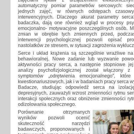
automatyczny pomiar parametrów sercowych: sied
jednych zajęć, w równych odstępach czasowyc
interwencyjnych. Dlaczego akurat parametry serc
badaczka, dają one również wgląd w procesy psy
emocjonalno- motywacyjne poszczególnych osób. M
zmian w obrębie tych zmiennych przed, podcza
interwencji psychologicznej pozwoli opisać pr
nastolatków ze stresem, w sytuacji zagrożenia wyklu
Serce i układ krążenia są szczególnie wrażliwe na
behawioralnej. Nowe zadanie lub wyzwanie powo
aktywności pracy serca, a następnie stopniowe jej
analizy psychofizjologicznej został włączony 
symptomów „odrętwienia emocjonalnego”, któr
kwestionariuszowych, jak i w badaniach pracy serca w
Badacze, studiując odpowiedź serca na izolac
depresyjnych, zauważyli wzrost zmienności rytmu se
interakcji społecznych oraz obniżenie zmienności ry
odizolowania społecznego.
Porównanie otrzymanych
wyników pozwoli ocenić
skuteczność narzędzi
badawczych, proponowanych i