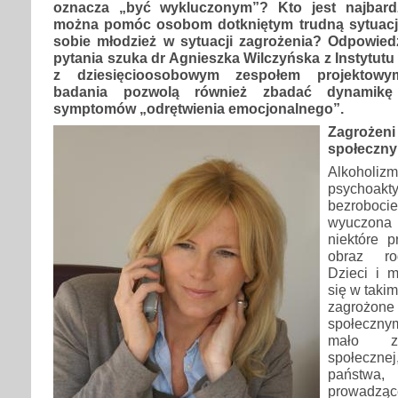
oznacza „być wykluczonym”? Kto jest najbard
można pomóc osobom dotkniętym trudną sytuacją
sobie młodzież w sytuacji zagrożenia? Odpowied
pytania szuka dr Agnieszka Wilczyńska z Instytutu
z dziesięcioosobowym zespołem projektowy
badania pozwolą również zbadać dynamik
symptomów „odrętwienia emocjonalnego”.
Zagroże
społeczn
Alkoho
psychoa
bezrobo
wyuczona 
niektóre p
obraz rod
Dzieci i 
się w taki
zagrożo
społecznym
mało zn
społeczne
państw
prowadząc