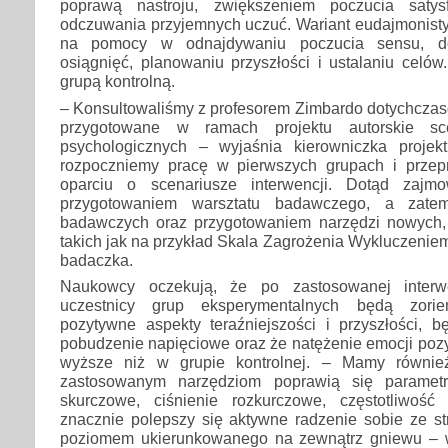
poprawą nastroju, zwiększeniem poczucia satys
odczuwania przyjemnych uczuć. Wariant eudajmonisty
na pomocy w odnajdywaniu poczucia sensu, do
osiągnięć, planowaniu przyszłości i ustalaniu celów
grupą kontrolną.
– Konsultowaliśmy z profesorem Zimbardo dotychczas
przygotowane w ramach projektu autorskie scen
psychologicznych – wyjaśnia kierowniczka proj
rozpoczniemy pracę w pierwszych grupach i prze
oparciu o scenariusze interwencji. Dotąd zajm
przygotowaniem warsztatu badawczego, a zatem
badawczych oraz przygotowaniem narzędzi nowych, d
takich jak na przykład Skala Zagrożenia Wykluczeni
badaczka.
Naukowcy oczekują, że po zastosowanej interwe
uczestnicy grup eksperymentalnych będą zorie
pozytywne aspekty teraźniejszości i przyszłości, b
pobudzenie napięciowe oraz że natężenie emocji poz
wyższe niż w grupie kontrolnej. – Mamy również
zastosowanym narzędziom poprawią się parametr
skurczowe, ciśnienie rozkurczowe, częstotliwość
znacznie polepszy się aktywne radzenie sobie ze s
poziomem ukierunkowanego na zewnątrz gniewu – w