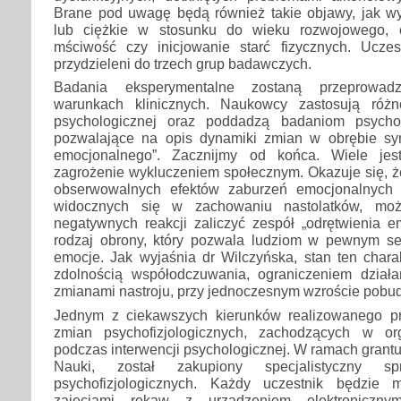
Brane pod uwagę będą również takie objawy, jak wy
lub ciężkie w stosunku do wieku rozwojowego, c
mściwość czy inicjowanie starć fizycznych. Ucze
przydzieleni do trzech grup badawczych.
Badania eksperymentalne zostaną przeprowad
warunkach klinicznych. Naukowcy zastosują różne
psychologicznej oraz poddadzą badaniom psychof
pozwalające na opis dynamiki zmian w obrębie sy
emocjonalnego”. Zacznijmy od końca. Wiele jes
zagrożenie wykluczeniem społecznym. Okazuje się, ż
obserwowalnych efektów zaburzeń emocjonalnych
widocznych się w zachowaniu nastolatków, mo
negatywnych reakcji zaliczyć zespół „odrętwienia e
rodzaj obrony, który pozwala ludziom w pewnym se
emocje. Jak wyjaśnia dr Wilczyńska, stan ten chara
zdolnością współodczuwania, ograniczeniem dział
zmianami nastroju, przy jednoczesnym wzroście pobu
Jednym z ciekawszych kierunków realizowanego pr
zmian psychofizjologicznych, zachodzących w org
podczas interwencji psychologicznej. W ramach gran
Nauki, został zakupiony specjalistyczny 
psychofizjologicznych. Każdy uczestnik będzie 
zajęciami rękaw z urządzeniem elektroniczny