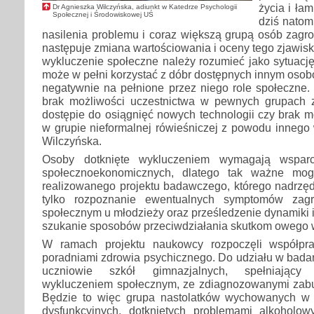
życia i ła
Dr Agnieszka Wilczyńska, adiunkt w Katedrze Psychologii
Społecznej i Środowiskowej UŚ
dziś natom
nasilenia problemu i coraz większą grupą osób zagr
następuje zmiana wartościowania i oceny tego zjawisk
wykluczenie społeczne należy rozumieć jako sytuację,
może w pełni korzystać z dóbr dostępnych innym oso
negatywnie na pełnione przez niego role społeczne.
brak możliwości uczestnictwa w pewnych grupach 
dostępie do osiągnięć nowych technologii czy brak m
w grupie nieformalnej rówieśniczej z powodu innego
Wilczyńska.
Osoby dotknięte wykluczeniem wymagają wspar
społecznoekonomicznych, dlatego tak ważne mog
realizowanego projektu badawczego, którego nadrzę
tylko rozpoznanie ewentualnych symptomów zagr
społecznym u młodzieży oraz prześledzenie dynamiki i
szukanie sposobów przeciwdziałania skutkom owego 
W ramach projektu naukowcy rozpoczęli współpr
poradniami zdrowia psychicznego. Do udziału w bada
uczniowie szkół gimnazjalnych, spełniający 
wykluczeniem społecznym, ze zdiagnozowanymi zab
Będzie to więc grupa nastolatków wychowanych w 
dysfunkcyjnych, dotkniętych problemami alkoholo