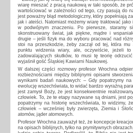
wiarę mieszać z pracą naukową w taki sposób, że pró
wartościować w zależności od tego, czy pasują do na
jest poważny błąd metodologiczny, który popełniają z
jak i ateiści. Natomiast możemy wiarę traktować jako i
w podwójnym znaczeniu. Po pierwsze, staramy się
skonstruowany świat, jak piękne, mądre i wspaniał
drugie – jeśli fizyk ma do wyboru pracować nad różny
stoi na przeszkodzie, żeby zaczął od tej, która mu
punktu widzenia wiary, ale, oczywiście, jeżeli 
zadowalających skutków, to musi tę teorię odrzucić
wyjaśnił gość Śląskiej Kawiarni Naukowej.
W dalszej części rozmowy profesor Wrochna odpier
rozbieżnościami między biblijnymi opisami stworzeni
wynikami badań naukowych: – Gdy popatrzymy na o
ewolucję wszechświata, to widać bardzo wyraźną paral
jest zamysł Boży, że jest konsekwentnie realizowan
człowiek. To, że te etapy nazywane są dniami, jest
popatrzymy na historię wszechświata, to widzimy, ż
człowiek – wcześniej były zwierzęta, Ziemia i Słońc
atomów, jąder atomowych.
Profesor Wrochna zauważył też, że koncepcje kreacjon
na opisach biblijnych, tylko na prymitywnych obrazach,