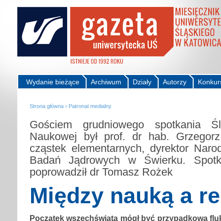
Wydanie bieżące
Archiwum
Działy
Autorzy
Konkur
Strona główna
›
Patronat medialny
Gościem grudniowego spotkania Ślą
Naukowej był prof. dr hab. Grzegorz
cząstek elementarnych, dyrektor Nar
Badań Jądrowych w Świerku. Spotka
poprowadził dr Tomasz Rożek
Między nauką a re
Początek wszechświata mógł być przypadkową fluk