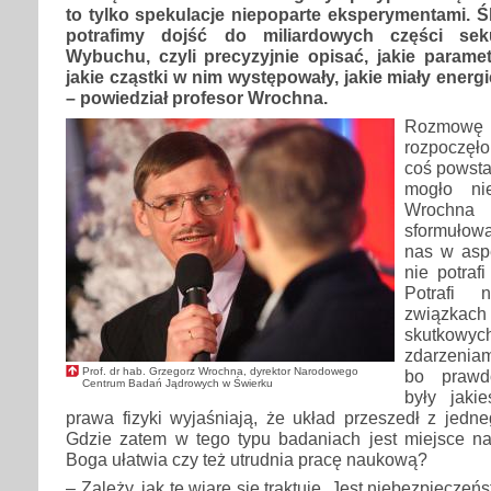
to tylko spekulacje niepoparte eksperymentami. Ś
potrafimy dojść do miliardowych części se
Wybuchu, czyli precyzyjnie opisać, jakie parame
jakie cząstki w nim występowały, jakie miały energi
– powiedział profesor Wrochna.
Rozmowę 
rozpoczęło
coś powsta
mogło ni
Wrochna 
sformułow
nas w aspe
nie potraf
Potrafi 
związka
skutkowy
zdarzeniam
Prof. dr hab. Grzegorz Wrochna, dyrektor Narodowego
bo prawd
Centrum Badań Jądrowych w Świerku
były jaki
prawa fizyki wyjaśniają, że układ przeszedł z jedn
Gdzie zatem w tego typu badaniach jest miejsce na
Boga ułatwia czy też utrudnia pracę naukową?
– Zależy, jak tę wiarę się traktuje. Jest niebezpiecz