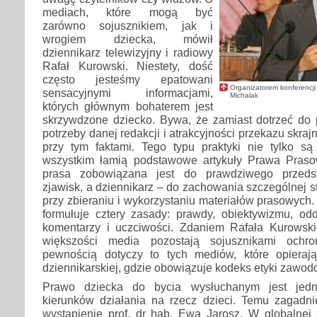
mediach, które mogą być
zarówno sojusznikiem, jak i
wrogiem dziecka, mówił
dziennikarz telewizyjny i radiowy
Rafał Kurowski. Niestety, dość
często jesteśmy epatowani
Organizatorem konferencji
sensacyjnymi informacjami,
Michalak
których głównym bohaterem jest
skrzywdzone dziecko. Bywa, że zamiast dotrzeć do 
potrzeby danej redakcji i atrakcyjności przekazu skra
przy tym faktami. Tego typu praktyki nie tylko s
wszystkim łamią podstawowe artykuły Prawa Praso
prasa zobowiązana jest do prawdziwego przeds
zjawisk, a dziennikarz – do zachowania szczególnej st
przy zbieraniu i wykorzystaniu materiałów prasowych
formułuje cztery zasady: prawdy, obiektywizmu, odd
komentarzy i uczciwości. Zdaniem Rafała Kurowsk
większości media pozostają sojusznikami ochr
pewnością dotyczy to tych mediów, które opierają
dziennikarskiej, gdzie obowiązuje kodeks etyki zawod
Prawo dziecka do bycia wysłuchanym jest jed
kierunków działania na rzecz dzieci. Temu zagadni
wystąpienie prof. dr hab. Ewa Jarosz. W globalnej 