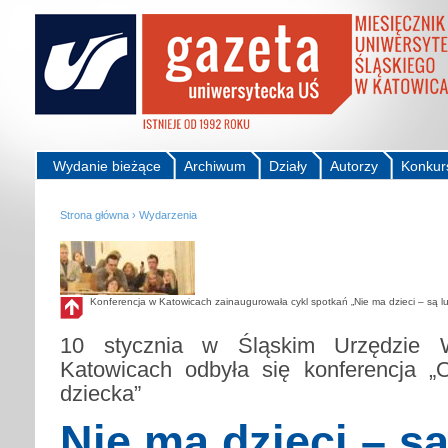
Wydanie bieżące
Archiwum
Działy
Autorzy
Konkur
Strona główna
›
Wydarzenia
Konferencja w Katowicach zainaugurowała cykl spotkań „Nie ma dzieci – są l
10 stycznia w Śląskim Urzędzie 
Katowicach odbyła się konferencja „
dziecka”
Nie ma dzieci – są