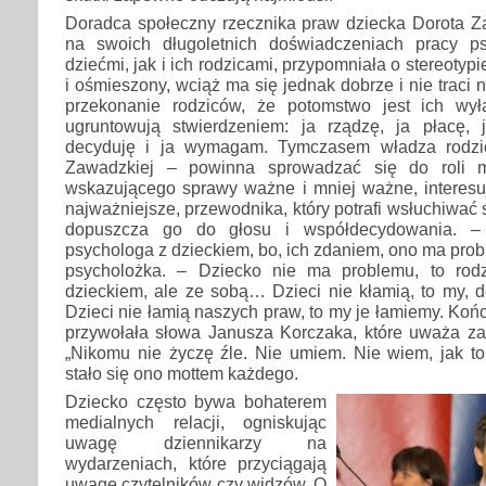
Doradca społeczny rzecznika praw dziecka Dorota Za
na swoich długoletnich doświadczeniach pracy p
dziećmi, jak i ich rodzicami, przypomniała o stereotypi
i ośmieszony, wciąż ma się jednak dobrze i nie traci n
przekonanie rodziców, że potomstwo jest ich wył
ugruntowują stwierdzeniem: ja rządzę, ja płacę, 
decyduję i ja wymagam. Tymczasem władza rodzi
Zawadzkiej – powinna sprowadzać się do roli m
wskazującego sprawy ważne i mniej ważne, interesuj
najważniejsze, przewodnika, który potrafi wsłuchiwać 
dopuszcza go do głosu i współdecydowania. –
psychologa z dzieckiem, bo, ich zdaniem, ono ma pr
psycholożka. – Dziecko nie ma problemu, to rod
dzieckiem, ale ze sobą… Dzieci nie kłamią, to my, do
Dzieci nie łamią naszych praw, to my je łamiemy. Ko
przywołała słowa Janusza Korczaka, które uważa za
„Nikomu nie życzę źle. Nie umiem. Nie wiem, jak to 
stało się ono mottem każdego.
Dziecko często bywa bohaterem
medialnych relacji, ogniskując
uwagę dziennikarzy na
wydarzeniach, które przyciągają
uwagę czytelników czy widzów. O