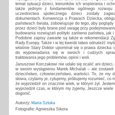
temat sytuacji dzieci, kierunków ich wspierania i ochr
także jednym z fundamentów ogólnego rozwoju 
uczestnictwa społecznego dzieci zostały zag
dokumentach. Konwencja o Prawach Dziecka, obligu
państwach świata, zobowiązuje do tego, aby poglądy
przez dzieci były brane pod uwagę przy podejmowaniu 
budowania rozwiązań polityki zarówno państwa, jak i
Podobne zapisy zawarte są także w rekomendacji 
Rady Europy. Także i w tej kwestii łatwo odnaleźć my
właśnie Stary Doktor upominał się o prawa dziecka:
do wypowiadania się w swoich i cudzych spra
traktowania jego problemów, opinii i woli.
Januszowi Korczakowi nie udało się ocalić ani dzieci, 
w swoim wystąpieniu Marek Michalak – ale zostawił 
dzieciństwo, człowieczeństwo, wartości. To, że my 
słowa, czytamy je, cytujemy, próbujemy rozumieć, co mi
że wyprzedził on znacznie wiek, w którym żył. Jeste
wyprzedził czas, w którym my żyjemy. Jeszcze wiele
dogonić.
Autorzy:
Maria Sztuka
Fotografie: Agnieszka Sikora