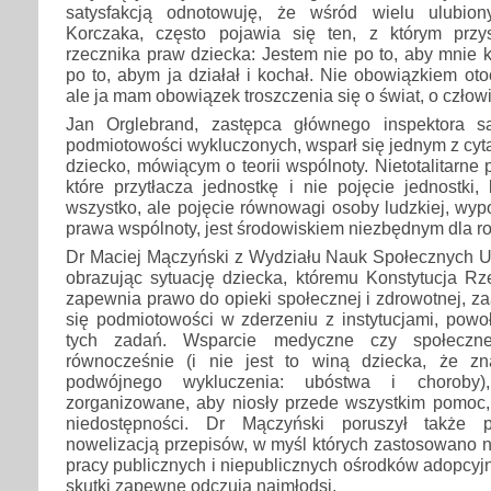
satysfakcją odnotowuję, że wśród wielu ulubio
Korczaka, często pojawia się ten, z którym przy
rzecznika praw dziecka: Jestem nie po to, aby mnie ko
po to, abym ja działał i kochał. Nie obowiązkiem o
ale ja mam obowiązek troszczenia się o świat, o człow
Jan Orglebrand, zastępca głównego inspektora s
podmiotowości wykluczonych, wsparł się jednym z cyt
dziecko, mówiącym o teorii wspólnoty. Nietotalitarne
które przytłacza jednostkę i nie pojęcie jednostki
wszystko, ale pojęcie równowagi osoby ludzkiej, wy
prawa wspólnoty, jest środowiskiem niezbędnym dla r
Dr Maciej Mączyński z Wydziału Nauk Społecznych Un
obrazując sytuację dziecka, któremu Konstytucja Rze
zapewnia prawo do opieki społecznej i zdrowotnej, 
się podmiotowości w zderzeniu z instytucjami, powo
tych zadań. Wsparcie medyczne czy społecz
równocześnie (i nie jest to winą dziecka, że zn
podwójnego wykluczenia: ubóstwa i choroby
zorganizowane, aby niosły przede wszystkim pomoc, 
niedostępności. Dr Mączyński poruszył także
nowelizacją przepisów, w myśl których zastosowano n
pracy publicznych i niepublicznych ośrodków adopcy
skutki zapewne odczują najmłodsi.