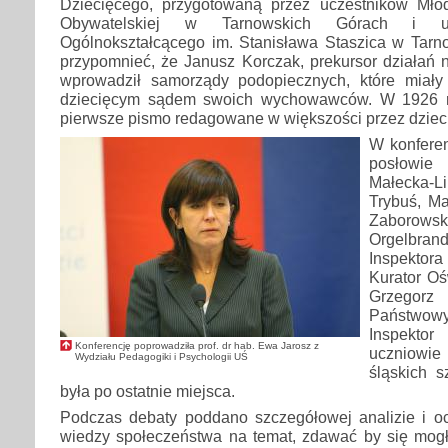
Dziecięcego, przygotowaną przez uczestników Mło
Obywatelskiej w Tarnowskich Górach i u
Ogólnokształcącego im. Stanisława Staszica w Tarn
przypomnieć, że Janusz Korczak, prekursor działań 
wprowadził samorządy podopiecznych, które miały
dziecięcym sądem swoich wychowawców. W 1926 ro
pierwsze pismo redagowane w większości przez dzieci
W konferenc
posłowie
Małecka-
Trybuś, M
Zaborow
Orgelbran
Inspektor
Kurator Oś
Grzegor
Państw
Inspektor
Konferencję poprowadziła prof. dr hab. Ewa Jarosz z
uczniowi
Wydziału Pedagogiki i Psychologii UŚ
śląskich s
była po ostatnie miejsca.
Podczas debaty poddano szczegółowej analizie i oc
wiedzy społeczeństwa na temat, zdawać by się mog