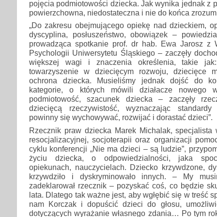
pojęcia podmiotowości dziecka. Jak wynika jednak z pr
powierzchowna, niedostateczna i nie do końca zrozumi
„Do zakresu obejmującego opiekę nad dzieckiem, opr
dyscyplina, posłuszeństwo, obowiązek – powiedział
prowadząca spotkanie prof. dr hab. Ewa Jarosz z 
Psychologii Uniwersytetu Śląskiego – zaczęły docho
większej wagi i znaczenia określenia, takie jak
towarzyszenie w dziecięcym rozwoju, dziecięce m
ochrona dziecka. Musieliśmy jednak dojść do k
kategorie, o których mówili działacze nowego 
podmiotowość, szacunek dziecka – zaczęły rzec
dziecięcą rzeczywistość, wyznaczając standard
powinny się wychowywać, rozwijać i dorastać dzieci”.
Rzecznik praw dziecka Marek Michalak, specjalista 
resocjalizacyjnej, socjoterapii oraz organizacji pomoc
cyklu konferencji „Nie ma dzieci – są ludzie”, przypom
życiu dziecka, o odpowiedzialności, jaka spo
opiekunach, nauczycielach. Dziecko krzywdzone, d
krzywdziło i dyskryminowało innych. – My mus
zadeklarował rzecznik – pozyskać coś, co będzie sk
lata. Dlatego tak ważne jest, aby wgłębić się w treść s
nam Korczak i dopuścić dzieci do głosu, umożliw
dotyczących wyrażanie własnego zdania… Po tym r