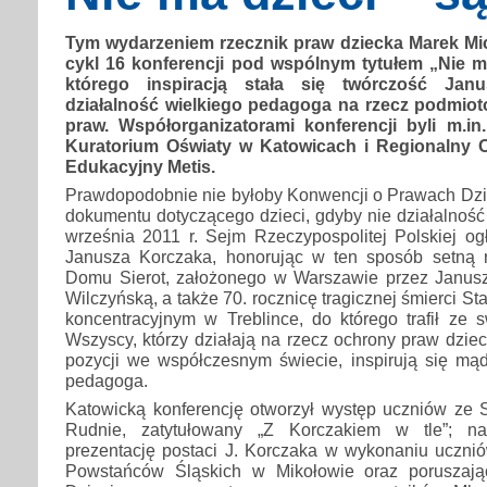
Tym wydarzeniem rzecznik praw dziecka Marek Mi
cykl 16 konferencji pod wspólnym tytułem „Nie ma
którego inspiracją stała się twórczość Jan
działalność wielkiego pedagoga na rzecz podmiot
praw. Współorganizatorami konferencji byli m.in.
Kuratorium Oświaty w Katowicach i Regionalny 
Edukacyjny Metis.
Prawdopodobnie nie byłoby Konwencji o Prawach Dzi
dokumentu dotyczącego dzieci, gdyby nie działalnoś
września 2011 r. Sejm Rzeczypospolitej Polskiej og
Janusza Korczaka, honorując w ten sposób setną 
Domu Sierot, założonego w Warszawie przez Janusz
Wilczyńską, a także 70. rocznicę tragicznej śmierci S
koncentracyjnym w Treblince, do którego trafił ze
Wszyscy, którzy działają na rzecz ochrony praw dzie
pozycji we współczesnym świecie, inspirują się mą
pedagoga.
Katowicką konferencję otworzył występ uczniów ze
Rudnie, zatytułowany „Z Korczakiem w tle”; na
prezentację postaci J. Korczaka w wykonaniu uczni
Powstańców Śląskich w Mikołowie oraz poruszają