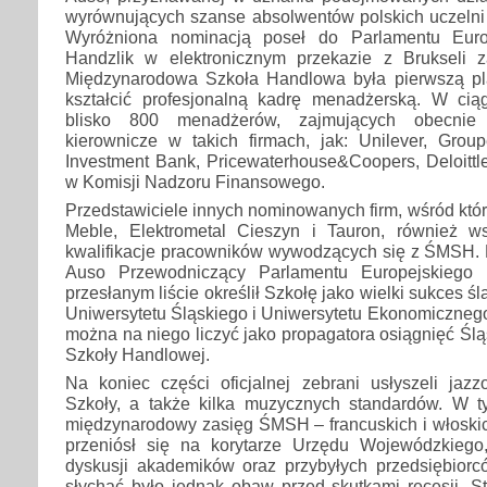
wyrównujących szanse absolwentów polskich uczelni 
Wyróżniona nominacją poseł do Parlamentu Euro
Handzlik w elektronicznym przekazie z Brukseli 
Międzynarodowa Szkoła Handlowa była pierwszą pl
kształcić profesjonalną kadrę menadżerską. W ciąg
blisko 800 menadżerów, zajmujących obecnie 
kierownicze w takich firmach, jak: Unilever, Grou
Investment Bank, Pricewaterhouse&Coopers, Deloittl
w Komisji Nadzoru Finansowego.
Przedstawiciele innych nominowanych firm, wśród któr
Meble, Elektrometal Cieszyn i Tauron, również w
kwalifikacje pracowników wywodzących się z ŚMSH. 
Auso Przewodniczący Parlamentu Europejskiego 
przesłanym liście określił Szkołę jako wielki sukces śl
Uniwersytetu Śląskiego i Uniwersytetu Ekonomiczneg
można na niego liczyć jako propagatora osiągnięć Śl
Szkoły Handlowej.
Na koniec części oficjalnej zebrani usłyszeli ja
Szkoły, a także kilka muzycznych standardów. W t
międzynarodowy zasięg ŚMSH – francuskich i włoskic
przeniósł się na korytarze Urzędu Wojewódzkiego
dyskusji akademików oraz przybyłych przedsiębior
słychać było jednak obaw przed skutkami recesji. St