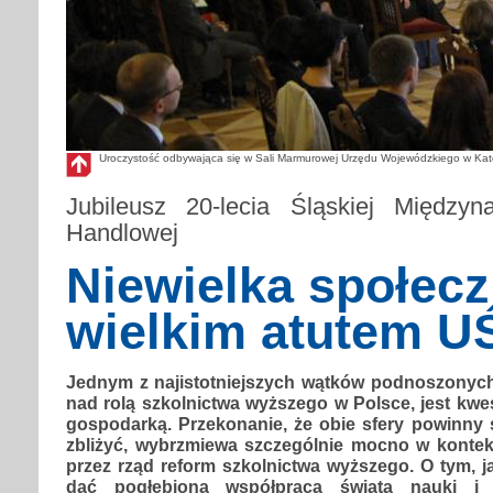
Uroczystość odbywająca się w Sali Marmurowej Urzędu Wojewódzkiego w Kato
Jubileusz 20-lecia Śląskiej Międzyn
Handlowej
Niewielka społec
wielkim atutem U
Jednym z najistotniejszych wątków podnoszonych 
nad rolą szkolnictwa wyższego w Polsce, jest kwe
gospodarką. Przekonanie, że obie sfery powinny 
zbliżyć, wybrzmiewa szczególnie mocno w konte
przez rząd reform szkolnictwa wyższego. O tym, 
dać pogłębiona współpraca świata nauki i 