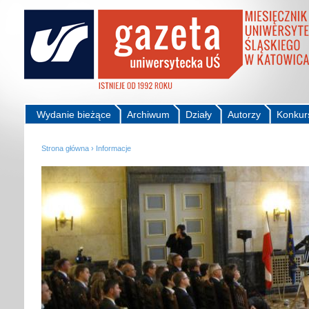
Wydanie bieżące
Archiwum
Działy
Autorzy
Konkur
Strona główna
›
Informacje