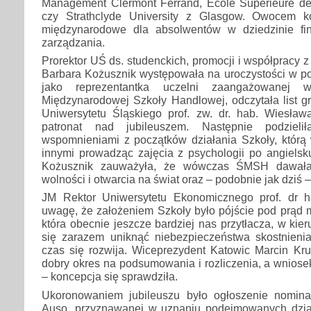
Management Clermont Ferrand, Ecole Superieure d
czy Strathclyde University z Glasgow. Owocem k
międzynarodowe dla absolwentów w dziedzinie fi
zarządzania.
Prorektor UŚ ds. studenckich, promocji i współpracy z 
Barbara Kożusznik występowała na uroczystości w pod
jako reprezentantka uczelni zaangażowanej w
Międzynarodowej Szkoły Handlowej, odczytała list g
Uniwersytetu Śląskiego prof. zw. dr. hab. Wiesława
patronat nad jubileuszem. Następnie podziel
wspomnieniami z początków działania Szkoły, którą 
innymi prowadząc zajęcia z psychologii po angielsku
Kożusznik zauważyła, że wówczas ŚMSH dawała
wolności i otwarcia na świat oraz – podobnie jak dziś –
JM Rektor Uniwersytetu Ekonomicznego prof. dr h
uwagę, że założeniem Szkoły było pójście pod prąd 
która obecnie jeszcze bardziej nas przytłacza, w kier
się zarazem uniknąć niebezpieczeństwa skostnien
czas się rozwija. Wiceprezydent Katowic Marcin Kru
dobry okres na podsumowania i rozliczenia, a wniose
– koncepcja się sprawdziła.
Ukoronowaniem jubileuszu było ogłoszenie nomina
Auso, przyznawanej w uznaniu podejmowanych dział