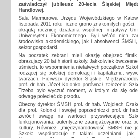
zaświadczył jubileusz 20-lecia Śląskiej Mię
Handlowej.
Sala Marmurowa Urzędu Wojewódzkiego w Katowi
listopada 2011 roku liczne grono znakomitych gości,
okrągłą rocznicę działania wspólnej inicjatywy Uni
Uniwersytetu Ekonomicznego. Byli wśród nich zar
środowiska akademickiego, jak i absolwenci ŚMSH, d
sektor gospodarki.
Na początek zebrani mieli okazję obejrzeć film
obrazujący 20 lat historii szkoły. Jakkolwiek ówczesne 
uśmiech, to wspomnienia niełatwych początków Szkoły,
rodzącej się polskiej demokracji i kapitalizmu, wy
twarzach. Pierwszy dyrektor Śląskiej Międzynarod
prof. dr hab. Józef Kolonko porównał założenie Szk
Trzeba było wyczuć moment, w którym da się ode
odwagę polecieć do przodu.
Obecny dyrektor ŚMSH prof. dr hab. Wojciech Cza
dla prof. Kolonki i swojej poprzedniczki prof. dr hab
zwrócił uwagę na wartości przyświecające Szk
funkcjonowania: autentyczne zaangażowanie oraz b
kultury. Również ,,międzynarodowość ŚMSH nie j
Szkoła współpracuje z takimi uczelniami, jak