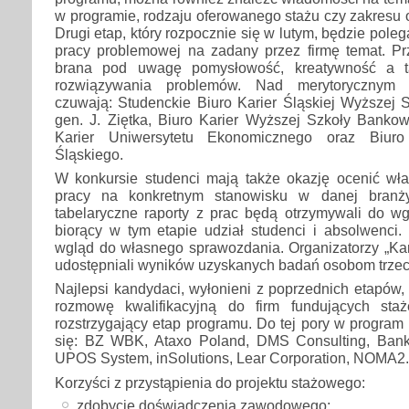
w programie, rodzaju oferowanego stażu czy zakresu
Drugi etap, który rozpocznie się w lutym, będzie polega
pracy problemowej na zadany przez firmę temat. Pr
brana pod uwagę pomysłowość, kreatywność a t
rozwiązywania problemów. Nad merytorycznym p
czuwają: Studenckie Biuro Karier Śląskiej Wyższej 
gen. J. Ziętka, Biuro Karier Wyższej Szkoły Bankow
Karier Uniwersytetu Ekonomicznego oraz Biuro 
Śląskiego.
W konkursie studenci mają także okazję ocenić wł
pracy na konkretnym stanowisku w danej branży
tabelaryczne raporty z prac będą otrzymywali do wg
biorący w tym etapie udział studenci i absolwenci.
wgląd do własnego sprawozdania. Organizatorzy „Kari
udostępniali wyników uzyskanych badań osobom trzec
Najlepsi kandydaci, wyłonieni z poprzednich etapów,
rozmowę kwalifikacyjną do firm fundujących staż
rozstrzygający etap programu. Do tej pory w progra
się: BZ WBK, Ataxo Poland, DMS Consulting, Bank
UPOS System, inSolutions, Lear Corporation, NOMA2.
Korzyści z przystąpienia do projektu stażowego:
zdobycie doświadczenia zawodowego;