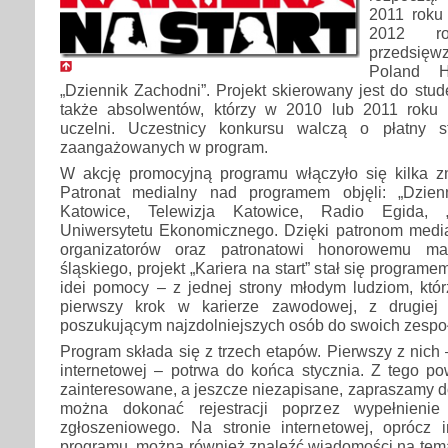
2011 roku
2012 rok
przedsię
Poland 
„Dziennik Zachodni”. Projekt skierowany jest do stude
także absolwentów, którzy w 2010 lub 2011 roku u
uczelni. Uczestnicy konkursu walczą o płatny 
zaangażowanych w program.
W akcję promocyjną programu włączyło się kilka zn
Patronat medialny nad programem objęli: „Dzien
Katowice, Telewizja Katowice, Radio Egida, 
Uniwersytetu Ekonomicznego. Dzięki patronom med
organizatorów oraz patronatowi honorowemu ma
śląskiego, projekt „Kariera na start” stał się progra
idei pomocy – z jednej strony młodym ludziom, któr
pierwszy krok w karierze zawodowej, z drugiej
poszukującym najzdolniejszych osób do swoich zespo
Program składa się z trzech etapów. Pierwszy z nich –
internetowej – potrwa do końca stycznia. Z tego p
zainteresowane, a jeszcze niezapisane, zapraszamy 
można dokonać rejestracji poprzez wypełnienie 
zgłoszeniowego. Na stronie internetowej, oprócz i
programu, można również znaleźć wiadomości na tema