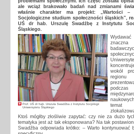
problemami społecznymi. Ich część została opisa
ale wciąż brakowało badań nad zmianami świa
właśnie charakter ma projekt: „Wartości – 
Socjologiczne studium społeczności śląskich”, re
UŚ dr hab. Urszulę Swadźbę z Instytutu Socj
Śląskiego.
Wydawać
znaczna
badawczy
społeczn
Uniwers
koncentruj
wokół pr
regionu 
prezentowa
podczas
międzynar
naukowyc
Prof. UŚ dr hab. Urszula Swadźba z Instytutu Socjologii
temat b
Uniwersytetu Śląskiego
zlokalizo
Ktoś mógłby złośliwie zapytać: czy nie za dużo tyc
tematyka jest aż tak eksponowana? Na tak postawione
Swadźba odpowiada krótko: – Warto kontynuować b
specyficzny.