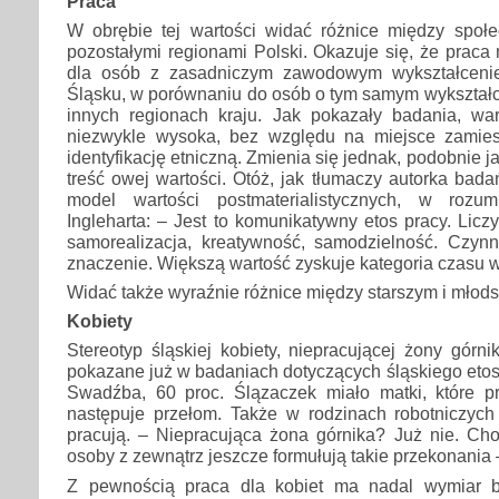
Praca
W obrębie tej wartości widać różnice między społe
pozostałymi regionami Polski. Okazuje się, że prac
dla osób z zasadniczym zawodowym wykształceni
Śląsku, w porównaniu do osób o tym samym wykształc
innych regionach kraju. Jak pokazały badania, war
niezwykle wysoka, bez względu na miejsce zamie
identyfikację etniczną. Zmienia się jednak, podobnie j
treść owej wartości. Otóż, jak tłumaczy autorka badań
model wartości postmaterialistycznych, w rozum
Ingleharta: – Jest to komunikatywny etos pracy. Licz
samorealizacja, kreatywność, samodzielność. Czynn
znaczenie. Większą wartość zyskuje kategoria czasu 
Widać także wyraźnie różnice między starszym i młod
Kobiety
Stereotyp śląskiej kobiety, niepracującej żony górni
pokazane już w badaniach dotyczących śląskiego etosu
Swadźba, 60 proc. Ślązaczek miało matki, które pr
następuje przełom. Także w rodzinach robotniczych 
pracują. – Niepracująca żona górnika? Już nie. Cho
osoby z zewnątrz jeszcze formułują takie przekonania
Z pewnością praca dla kobiet ma nadal wymiar ba