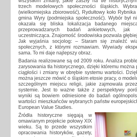
wszystkim zmiany, jakie zaszły na tle historyczny
trzech modelowych społeczności śląskich. Wybr
(wielkomiejska zbiorowość), Rydułtowy koło Rybnika 
gmina Wyry (podmiejska społeczność). Wybór był 
okazała się bliska lokalizacja badanego miejsca
przeprowadzanych badań ankietowych, jak 
uczestnicząca. Znajomość środowiska pozwala głębie
Jak wyjaśnia socjolog: – Staram się znaleźć wi
społecznych, z którymi rozmawiam. Wywiady eksp
sama. To mi daje najlepszy obraz.
Badania realizowane są od 2009 roku. Analiza probl
zarysowania tła historycznego, dzięki któremu możn
ciągłości i zmiany w obrębie systemu wartości. Dzię
można jeszcze mówić o śląskim etosie pracy, o modelu
szczególnym miejscu religii, jakie zajmowała pr
systemie. Jest to ważne także z perspektywy por
wyniki są bowiem odniesione do badań ogólnopols
wartości mieszkańców wybranych państw europejski
European Value Studies.
Źródła historyczne sięgają w
omawianym projekcie połowy XIX
wieku. Są to przede wszystkim
opracowania historyków, gazety,