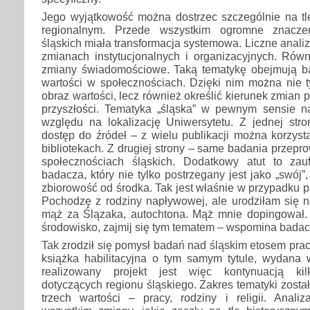
Jego wyjątkowość można dostrzec szczególnie na tl
regionalnym. Przede wszystkim ogromne znaczen
śląskich miała transformacja systemowa. Liczne anali
zmianach instytucjonalnych i organizacyjnych. Rów
zmiany świadomościowe. Taką tematykę obejmują b
wartości w społecznościach. Dzięki nim można nie t
obraz wartości, lecz również określić kierunek zmian p
przyszłości. Tematyka „śląska” w pewnym sensie 
względu na lokalizację Uniwersytetu. Z jednej stro
dostęp do źródeł – z wielu publikacji można korzyst
bibliotekach. Z drugiej strony – same badania przep
społecznościach śląskich. Dodatkowy atut to za
badacza, który nie tylko postrzegany jest jako „swój
zbiorowość od środka. Tak jest właśnie w przypadku p
Pochodzę z rodziny napływowej, ale urodziłam się 
mąż za Ślązaka, autochtona. Mąż mnie dopingował. 
środowisko, zajmij się tym tematem – wspomina badac
Tak zrodził się pomysł badań nad śląskim etosem prac
książka habilitacyjna o tym samym tytule, wydana
realizowany projekt jest więc kontynuacją kil
dotyczących regionu śląskiego. Zakres tematyki zosta
trzech wartości – pracy, rodziny i religii. Anal