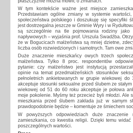
płaszczyźnie można mówić o zmianach.
W tym kontekście ważne jest miejsce zamieszkani
Przedstawiam ogólne zmiany w systemie wartości, 
społeczeństwa polskiego i doszukuję się specyfiki 
jest dostrzegalna jeszcze w Gminie Wyry i w Rydułto
są szczególnie na tle pojmowania rodziny jako
napływowych – wyjaśnia prof. Urszula Swadźba. Otrz
że w Bogucicach małżeństwa są mniej dzietne, zdec
liczba osób rozwiedzionych i samotnych. Tam owe zmia
Duże znaczenie mieszkańcy owych trzech społecz
małżeństwa. Tylko 8 proc. respondentów odpowie
pytanie: czy małżeństwo jest instytucją przestarza
opinie na temat przedmałżeńskich stosunków seksu
pełnoletnich ankietowanych w grupie wiekowej do 
akceptuje stosunki seksualne przed ślubem ze stałym 
wiekowej od 51 do 60 roku akceptuje je połowa ank
moje pokolenie. Myśmy też przecież byli młodzi. Ale
mieszkania przed ślubem zakłada już w samym sf
prawdopodobnie będzie – komentuje ze śmiechem soc
W powyższych odpowiedziach duże znaczenie m
zamieszkania, co kwestia religii. Dzięki temu wida
poszczególnych wartości.