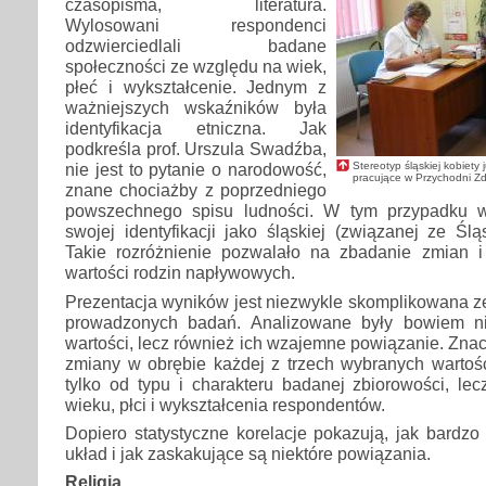
czasopisma, literatura.
Wylosowani respondenci
odzwierciedlali badane
społeczności ze względu na wiek,
płeć i wykształcenie. Jednym z
ważniejszych wskaźników była
identyfikacja etniczna. Jak
podkreśla prof. Urszula Swadźba,
Stereotyp śląskiej kobiety 
nie jest to pytanie o narodowość,
pracujące w Przychodni Zd
znane chociażby z poprzedniego
powszechnego spisu ludności. W tym przypadku w
swojej identyfikacji jako śląskiej (związanej ze Ślą
Takie rozróżnienie pozwalało na zbadanie zmian i
wartości rodzin napływowych.
Prezentacja wyników jest niezwykle skomplikowana z
prowadzonych badań. Analizowane były bowiem ni
wartości, lecz również ich wzajemne powiązanie. Znac
zmiany w obrębie każdej z trzech wybranych wartośc
tylko od typu i charakteru badanej zbiorowości, lec
wieku, płci i wykształcenia respondentów.
Dopiero statystyczne korelacje pokazują, jak bardzo
układ i jak zaskakujące są niektóre powiązania.
Religia