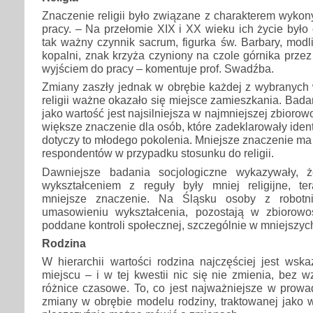
Znaczenie religii było związane z charakterem wyko
pracy. – Na przełomie XIX i XX wieku ich życie było 
tak ważny czynnik sacrum, figurka św. Barbary, mod
kopalni, znak krzyża czyniony na czole górnika prze
wyjściem do pracy – komentuje prof. Swadźba.
Zmiany zaszły jednak w obrębie każdej z wybranych 
religii ważne okazało się miejsce zamieszkania. Badan
jako wartość jest najsilniejsza w najmniejszej zbior
większe znaczenie dla osób, które zadeklarowały identy
dotyczy to młodego pokolenia. Mniejsze znaczenie ma
respondentów w przypadku stosunku do religii.
Dawniejsze badania socjologiczne wykazywały,
wykształceniem z reguły były mniej religijne, t
mniejsze znaczenie. Na Śląsku osoby z robotni
umasowieniu wykształcenia, pozostają w zbiorowo
poddane kontroli społecznej, szczególnie w mniejszyc
Rodzina
W hierarchii wartości rodzina najczęściej jest ws
miejscu – i w tej kwestii nic się nie zmienia, bez 
różnice czasowe. To, co jest najważniejsze w prowa
zmiany w obrębie modelu rodziny, traktowanej jako w