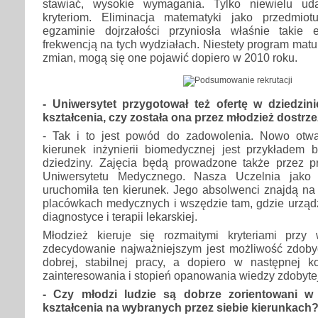
stawiać, wysokie wymagania. Tylko niewielu ud
kryteriom. Eliminacja matematyki jako przedmi
egzaminie dojrzałości przyniosła właśnie takie e
frekwencją na tych wydziałach. Niestety program matu
zmian, mogą się one pojawić dopiero w 2010 roku.
- Uniwersytet przygotował też ofertę w dziedzi
kształcenia, czy została ona przez młodzież dostrz
- Tak i to jest powód do zadowolenia. Nowo otwar
kierunek inżynierii biomedycznej jest przykładem b
dziedziny. Zajęcia będą prowadzone także przez 
Uniwersytetu Medycznego. Nasza Uczelnia jako 
uruchomiła ten kierunek. Jego absolwenci znajdą na
placówkach medycznych i wszędzie tam, gdzie urządz
diagnostyce i terapii lekarskiej.
Młodzież kieruje się rozmaitymi kryteriami przy
zdecydowanie najważniejszym jest możliwość zdoby
dobrej, stabilnej pracy, a dopiero w następnej ko
zainteresowania i stopień opanowania wiedzy zdobytej
- Czy młodzi ludzie są dobrze zorientowani w
kształcenia na wybranych przez siebie kierunkach