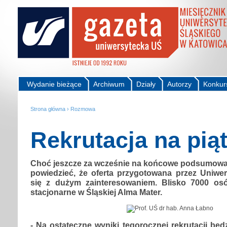
Wydanie bieżące
Archiwum
Działy
Autorzy
Konkur
Strona główna
›
Rozmowa
Rekrutacja na pią
Choć jeszcze za wcześnie na końcowe podsumowani
powiedzieć, że oferta przygotowana przez Uniwer
się z dużym zainteresowaniem. Blisko 7000 osó
stacjonarne w Śląskiej Alma Mater.
- Na ostateczne wyniki tegorocznej rekrutacji będ