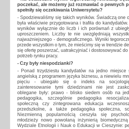
poczekać, ale możemy już rozmawiać o pewnych 
spełniły się oczekiwania Uniwersytetu?
- Spodziewaliśmy się takich wyników. Świadczą one o 
była właściwie przygotowana i trafiła do kandydatów
wyników wyłącznie do liczb i ich porównań z ubiegły
uproszczeniem. Liczby te nie uwzględniają wszyst
najważniejszego - demograficznego. Wyniki tegoroczn
przede wszystkim o tym, że mieścimy się w trendzie 
się ofertę poszerzać, uatrakcyjniać i dostosowywać d
potrzeb rynku pracy.
- Czy były niespodzianki?
- Ponad trzydziestu kandydatów na jedno miejsce st
angielską z programem języka biznesu, a niewielu mn
pięciu - ubiegało się o indeks na socjologi
zainteresowanie tymi dziedzinami nie jest zasko
oblegane były: prawo - blisko siedem osób na je
pedagogika, szczególnie pedagogika resocjaliza
społeczną czy zintegrowana edukacja wczesnos
przedszkolne, a także pedagogika społeczna, so
Niezmienną popularnością cieszyła się psycholo
młodzieży nowo powołaną inżynierią biomedyczną 
Wydziale Etnologii i Nauk o Edukacji w Cieszynie: 