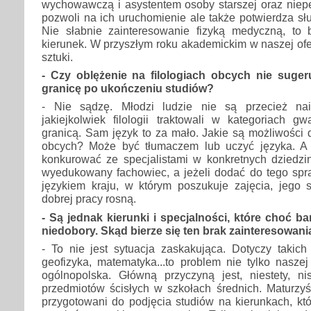
wychowawczą i asystentem osoby starszej oraz niepe
pozwoli na ich uruchomienie ale także potwierdza sł
Nie słabnie zainteresowanie fizyką medyczną, to 
kierunek. W przyszłym roku akademickim w naszej ofer
sztuki.
- Czy oblężenie na filologiach obcych nie suger
granicę po ukończeniu studiów?
- Nie sądzę. Młodzi ludzie nie są przecież na
jakiejkolwiek filologii traktowali w kategoriach g
granicą. Sam język to za mało. Jakie są możliwości d
obcych? Może być tłumaczem lub uczyć języka. A 
konkurować ze specjalistami w konkretnych dziedzin
wyedukowany fachowiec, a jeżeli dodać do tego spr
językiem kraju, w którym poszukuje zajęcia, jego 
dobrej pracy rosną.
- Są jednak kierunki i specjalności, które choć ba
niedobory. Skąd bierze się ten brak zainteresowani
- To nie jest sytuacja zaskakująca. Dotyczy takich 
geofizyka, matematyka...to problem nie tylko naszej
ogólnopolska. Główną przyczyną jest, niestety, n
przedmiotów ścisłych w szkołach średnich. Maturzyś
przygotowani do podjęcia studiów na kierunkach, kt