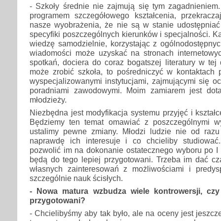
- Szkoły średnie nie zajmują się tym zagadnieniem
programem szczegółowego kształcenia, przekracz
nasze wyobrażenia, że nie są w stanie udostępnia
specyfiki poszczególnych kierunków i specjalności. 
wiedzę samodzielnie, korzystając z ogólnodostępny
wiadomości może uzyskać na stronach internetowyc
spotkań, dociera do coraz bogatszej literatury w tej
może zrobić szkoła, to pośredniczyć w kontaktach
wyspecjalizowanymi instytucjami, zajmującymi się o
poradniami zawodowymi. Moim zamiarem jest dota
młodzieży.
Niezbędna jest modyfikacja systemu przyjęć i kształc
Będziemy ten temat omawiać z poszczególnymi w
ustalimy pewne zmiany. Młodzi ludzie nie od raz
naprawdę ich interesuje i co chcieliby studiowa
pozwolić im na dokonanie ostatecznego wyboru po I l
będą do tego lepiej przygotowani. Trzeba im dać cz
własnych zainteresowań z możliwościami i predys
szczególnie nauk ścisłych.
- Nowa matura wzbudza wiele kontrowersji, czy
przygotowani?
- Chcielibyśmy aby tak było, ale na oceny jest jeszcz