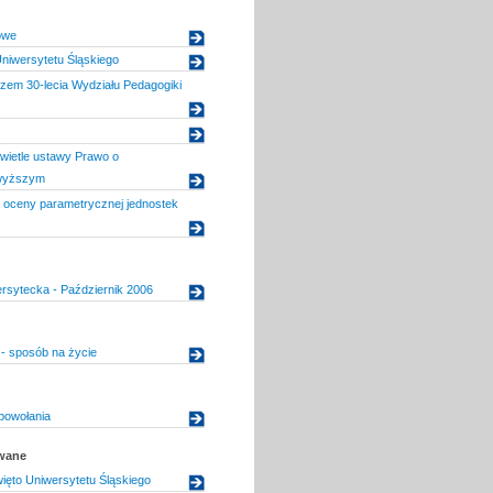
owe
niwersytetu Śląskiego
szem 30-lecia Wydziału Pedagogiki
wietle ustawy Prawo o
 wyższym
 oceny parametrycznej jednostek
rsytecka - Październik 2006
 - sposób na życie
powołania
owane
ięto Uniwersytetu Śląskiego