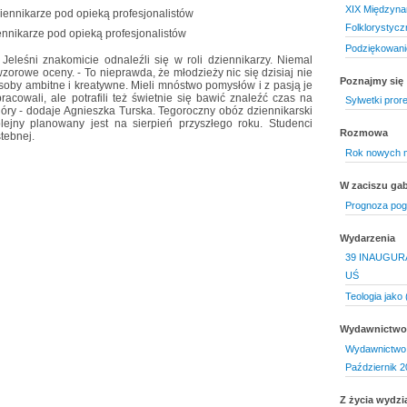
XIX Międzyna
Folklorystycz
ennikarze pod opieką profesjonalistów
Podziękowani
Jeleśni znakomicie odnaleźli się w roli dziennikarzy. Niemal
zorowe oceny. - To nieprawda, że młodzieży nic się dzisiaj nie
Poznajmy się
osoby ambitne i kreatywne. Mieli mnóstwo pomysłów i z pasją je
racowali, ale potrafili też świetnie się bawić znaleźć czas na
Sylwetki pror
góry - dodaje Agnieszka Turska. Tegoroczny obóz dziennikarski
lejny planowany jest na sierpień przyszłego roku. Studenci
Rozmowa
tebnej.
Rok nowych m
W zaciszu gab
Prognoza pogo
Wydarzenia
39 INAUGUR
UŚ
Teologia jako
Wydawnictwo 
Wydawnictwo 
Październik 2
Z życia wydzi