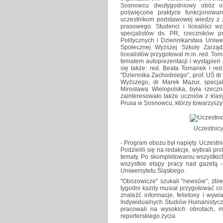
Sosnowcu dwutygodniowy obóz obf
poświęcone praktyce funkcjonowan
uczestnikom podstawowej wiedzy z za
prasowego. Studenci i licealiści w
specjalistów ds. PR, rzeczników 
Politycznych i Dziennikarstwa Uniwe
Społecznej Wyższej Szkoły Zarząd
licealistów przygotował m.in. red. Tom
tematem autoprezentacji i wystąpień
się także: red. Beata Tomanek i re
"Dziennika Zachodniego", prof. UŚ dr
Wyższego, dr Marek Mazur, specjali
Mirosława Wielopolska, była rzeczn
zainteresowało także uczniów z klas
Prusa w Sosnowcu, którzy towarzyszyli
Uczestnicy
- Program obozu był napięty. Uczestn
Podzielili się na redakcje, wybrali pro
tematy. Po skompletowaniu wszystkich
wszystkie etapy pracy nad gazetą 
Uniwersytetu Śląskiego.
"Obozowicze" szukali "newsów", zbie
tygodni każdy musiał przygotować co 
znaleźć informacje, felietony i wy
Indywidualnych Studiów Humanistyczn
pracowali na wysokich obrotach, mu
reporterskiego życia.