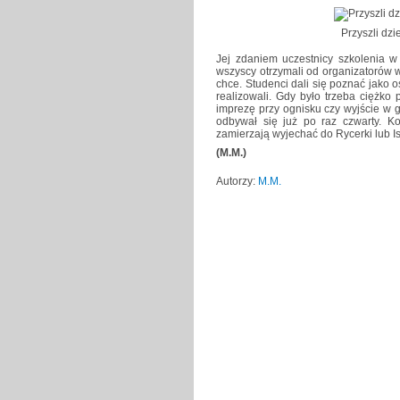
Przyszli dzi
Jej zdaniem uczestnicy szkolenia w 
wszyscy otrzymali od organizatorów w
chce. Studenci dali się poznać jako 
realizowali. Gdy było trzeba ciężko p
imprezę przy ognisku czy wyjście w 
odbywał się już po raz czwarty. Ko
zamierzają wyjechać do Rycerki lub Is
(M.M.)
Autorzy:
M.M.