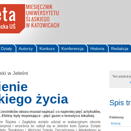
Działy
Autorzy
Konkurs
Konferencja
Historia
Redakcja
ski w Jeleśni
Ten artykuł 
ienie
kiego życia
Spis t
 uczestników obozu musiał napisać co najmniej pięć artykułów,
Efekty były imponujące - pięć gazet o tematyce lokalnej.
Felietony
w ze Śląska i Zagłębia wzięło udział w wakacyjnym obozie
Krócej
ierpnia i września br. odbył się w Jeleśni koło Żywca. Dzięki
tetu Śląskiego i Wyższej Szkoły Zarządzania i Marketingu w