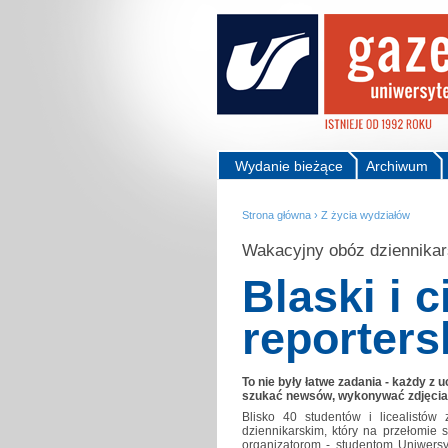
Wydanie bieżące
Archiwum
Strona główna
›
Z życia wydziałów
Wakacyjny obóz dziennikar
Blaski i c
reporters
To nie były łatwe zadania - każdy z
szukać newsów, wykonywać zdjęcia. 
Blisko 40 studentów i licealistó
dziennikarskim, który na przełomie s
organizatorom - studentom Uniwersy