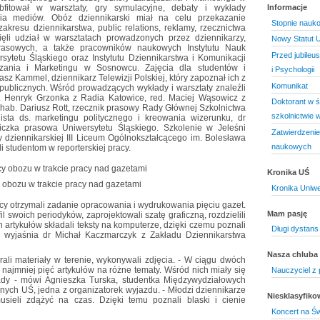
itował w warsztaty, gry symulacyjne, debaty i wykłady
Informacje
ia mediów. Obóz dziennikarski miał na celu przekazanie
Stopnie nauk
kresu dziennikarstwa, public relations, reklamy, rzecznictwa
zięli udział w warsztatach prowadzonych przez dziennikarzy,
Nowy Statut U
prasowych, a także pracowników naukowych Instytutu Nauk
Przed jubileu
rsytetu Śląskiego oraz Instytutu Dziennikarstwa i Komunikacji
zania i Marketingu w Sosnowcu. Zajęcia dla studentów i
i Psychologii
asz Kammel, dziennikarz Telewizji Polskiej, który zapoznał ich z
Komunikat
 publicznych. Wśród prowadzących wykłady i warsztaty znaleźli
d. Henryk Grzonka z Radia Katowice, red. Maciej Wąsowicz z
Doktorant w ś
 hab. Dariusz Rott, rzecznik prasowy Rady Głównej Szkolnictwa
szkolnictwie
sta ds. marketingu politycznego i kreowania wizerunku, dr
iczka prasowa Uniwersytetu Śląskiego. Szkolenie w Jeleśni
Zatwierdzenie
y dziennikarskiej III Liceum Ogólnokształcącego im. Bolesława
naukowych
 studentom w reporterskiej pracy.
Kronika UŚ
 obozu w trakcie pracy nad gazetami
Kronika Uniwe
icy otrzymali zadanie opracowania i wydrukowania pięciu gazet.
Mam pasję
fil swoich periodyków, zaprojektowali szatę graficzną, rozdzielili
 artykułów składali teksty na komputerze, dzięki czemu poznali
Długi dystans
- wyjaśnia dr Michał Kaczmarczyk z Zakładu Dziennikarstwa
Nasza chluba
rali materiały w terenie, wykonywali zdjęcia. - W ciągu dwóch
najmniej pięć artykułów na różne tematy. Wśród nich miały się
Nauczyciel z 
wiady - mówi Agnieszka Turska, studentka Międzywydziałowych
ych UŚ, jedna z organizatorek wyjazdu. - Młodzi dziennikarze
Niesklasyfik
sieli zdążyć na czas. Dzięki temu poznali blaski i cienie
Koncert na Św