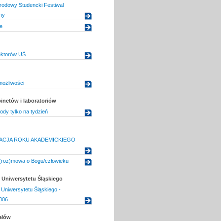
rodowy Studencki Festiwal
ny
e
ektorów UŚ
ożliwości
inetów i laboratoriów
dy tylko na tydzień
ACJA ROKU AKADEMICKIEGO
 (roz)mowa o Bogu/człowieku
Uniwersytetu Śląskiego
Uniwersytetu Śląskiego -
006
ałów