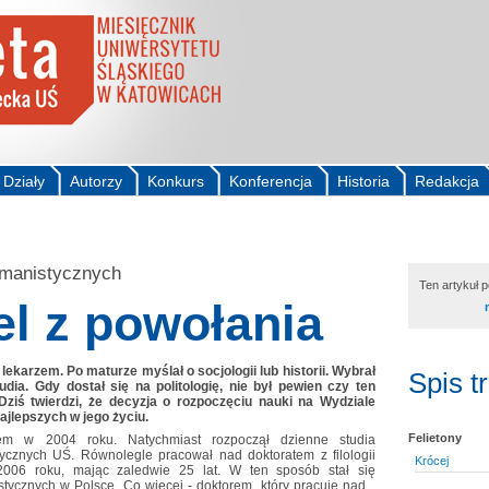
Działy
Autorzy
Konkurs
Konferencja
Historia
Redakcja
umanistycznych
Ten artykuł 
l z powołania
lekarzem. Po maturze myślał o socjologii lub historii. Wybrał
Spis t
udia. Gdy dostał się na politologię, nie był pewien czy ten
Dziś twierdzi, że decyzja o rozpoczęciu nauki na Wydziale
ajlepszych w jego życiu.
Felietony
niem w 2004 roku. Natychmiast rozpoczął dzienne studia
tycznych UŚ. Równolegle pracował nad doktoratem z filologii
Krócej
 2006 roku, mając zaledwie 25 lat. W ten sposób stał się
cznych w Polsce. Co więcej - doktorem, który pracuje nad...