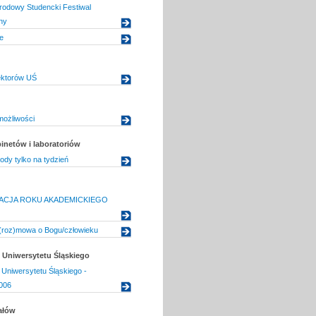
rodowy Studencki Festiwal
ny
e
ektorów UŚ
ożliwości
inetów i laboratoriów
dy tylko na tydzień
ACJA ROKU AKADEMICKIEGO
 (roz)mowa o Bogu/człowieku
Uniwersytetu Śląskiego
Uniwersytetu Śląskiego -
006
ałów