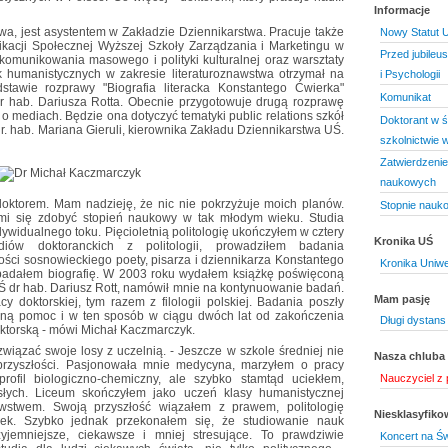
Informacje
a, jest asystentem w Zakładzie Dziennikarstwa. Pracuje także
Nowy Statut U
ikacji Społecznej Wyższej Szkoły Zarządzania i Marketingu w
Przed jubileu
 komunikowania masowego i polityki kulturalnej oraz warsztaty
k humanistycznych w zakresie literaturoznawstwa otrzymał na
i Psychologii
tawie rozprawy "Biografia literacka Konstantego Ćwierka"
Komunikat
dr hab. Dariusza Rotta. Obecnie przygotowuje drugą rozprawę
o mediach. Będzie ona dotyczyć tematyki public relations szkół
Doktorant w ś
r. hab. Mariana Gieruli, kierownika Zakładu Dziennikarstwa UŚ.
szkolnictwie
Zatwierdzenie
naukowych
doktorem. Mam nadzieję, że nic nie pokrzyżuje moich planów.
Stopnie nauk
o mi się zdobyć stopień naukowy w tak młodym wieku. Studia
ywidualnego toku. Pięcioletnią politologię ukończyłem w cztery
Kronika UŚ
iów doktoranckich z politologii, prowadziłem badania
ości sosnowieckiego poety, pisarza i dziennikarza Konstantego
Kronika Uniwe
 badałem biografię. W 2003 roku wydałem książkę poświęconą
 UŚ dr hab. Dariusz Rott, namówił mnie na kontynuowanie badań.
Mam pasję
cy doktorskiej, tym razem z filologii polskiej. Badania poszły
oną pomoc i w ten sposób w ciągu dwóch lat od zakończenia
Długi dystans
oktorską - mówi Michał Kaczmarczyk.
wiązać swoje losy z uczelnią. - Jeszcze w szkole średniej nie
Nasza chluba
 przyszłości. Pasjonowała mnie medycyna, marzyłem o pracy
Nauczyciel z 
rofil biologiczno-chemiczny, ale szybko stamtąd uciekłem,
isłych. Liceum skończyłem jako uczeń klasy humanistycznej
awstwem. Swoją przyszłość wiązałem z prawem, politologię
Niesklasyfik
nek. Szybko jednak przekonałem się, że studiowanie nauk
zyjemniejsze, ciekawsze i mniej stresujące. To prawdziwie
Koncert na Św