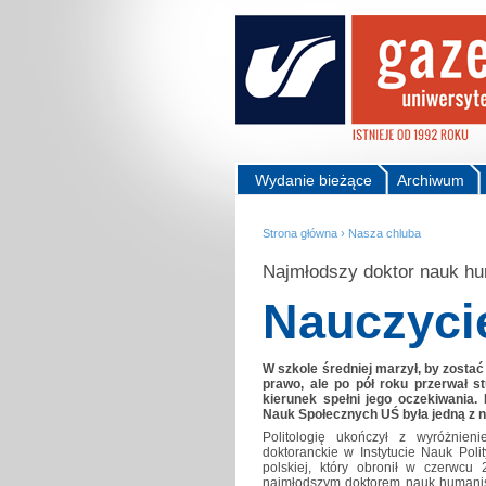
Wydanie bieżące
Archiwum
Strona główna
›
Nasza chluba
Najmłodszy doktor nauk h
Nauczycie
W szkole średniej marzył, by zostać 
prawo, ale po pół roku przerwał st
kierunek spełni jego oczekiwania. 
Nauk Społecznych UŚ była jedną z n
Politologię ukończył z wyróżnie
doktoranckie w Instytucie Nauk Poli
polskiej, który obronił w czerwcu
najmłodszym doktorem nauk humanisty