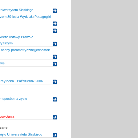
niwersytetu Śląskiego
szem 30-lecia Wydziału Pedagogiki
wietle ustawy Prawo o
 wyższym
 oceny parametrycznej jednostek
owe
rsytecka - Październik 2006
 - sposób na życie
powołania
owane
ięto Uniwersytetu Śląskiego