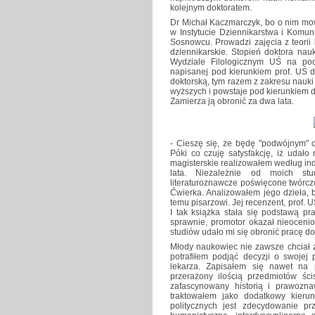
kolejnym doktoratem.
Dr Michał Kaczmarczyk, bo o nim mow
w Instytucie Dziennikarstwa i Komun
Sosnowcu. Prowadzi zajęcia z teorii
dziennikarskie. Stopień doktora nau
Wydziale Filologicznym UŚ na pods
napisanej pod kierunkiem prof. UŚ 
doktorską, tym razem z zakresu nauki 
wyższych i powstaje pod kierunkiem d
Zamierza ją obronić za dwa lata.
- Cieszę się, że będę "podwójnym" 
Póki co czuję satysfakcję, iż udał
magisterskie realizowałem według ind
lata. Niezależnie od moich stud
literaturoznawcze poświęcone twórcz
Ćwierka. Analizowałem jego dzieła,
temu pisarzowi. Jej recenzent, prof.
I tak książka stała się podstawą pra
sprawnie, promotor okazał nieoceni
studiów udało mi się obronić pracę d
Młody naukowiec nie zawsze chciał z
potrafiłem podjąć decyzji o swojej
lekarza. Zapisałem się nawet na p
przerażony ilością przedmiotów śc
zafascynowany historią i prawozn
traktowałem jako dodatkowy kieru
politycznych jest zdecydowanie pr