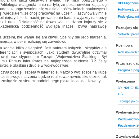
studia dla ludzi ciekawych świata, nie tylko politycznego -
XIX Międzyna
Politologia wciągnęła mnie na tyle, że postanowiłem zająć się
 student zaangażowałem się w działalność w kołach naukowych i
Folklorystycz
, wiedziałem, że chcę pracować na uczelni. Fascynowały mnie
Podziękowani
bitniejszych ludzi nauki, prowadzenie badań, wyjazdy na obozy
 i urok. Działalność naukowa wielu ludziom kojarzy się z
kademicka codzienność wygląda inaczej, bywa naprawdę
Poznajmy się
Sylwetki pror
czelni, nie wahał się ani chwili. Spełniły się jego marzenia.
iejscu, w pełni realizuję się zawodowo.
Rozmowa
koncie kilka osiągnięć. Jest autorem książek i skryptów dla
Rok nowych m
ferencjach i sympozjach. Jako student dwukrotnie otrzymał
dowej oraz stypendium Zarządu Województwa Śląskiego. Był
ursu Primus Inter Pares na najlepszego studenta RP. Zajął
W zaciszu gab
ytecie Śląskim i drugie w województwie.
Prognoza pogo
czyta poezję i szpera w Internecie. Marzy o wycieczce na Kubę
 Jeśli swoje marzenia będzie realizował równie skutecznie jak
 zasiądzie za sterami podniebnego ptaka, lecąc do Hawany.
Wydarzenia
39 INAUGUR
UŚ
Teologia jako
Wydawnictwo 
Wydawnictwo 
Październik 2
Z życia wydzi