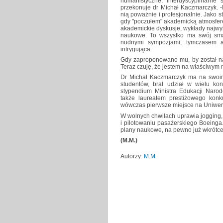
humanistyczne, interdyscyplinarne 
przekonuje dr Michał Kaczmarczyk. -
nią poważnie i profesjonalnie. Jako
gdy "poczułem" akademicką atmosferę
akademickie dyskusje, wykłady najwy
naukowe. To wszystko ma swój smak
nudnymi sympozjami, tymczasem a
intrygująca.
Gdy zaproponowano mu, by został na u
Teraz czuję, że jestem na właściwym m
Dr Michał Kaczmarczyk ma na swoim 
studentów, brał udział w wielu kon
stypendium Ministra Edukacji Naro
także laureatem prestiżowego konk
wówczas pierwsze miejsce na Uniwers
W wolnych chwilach uprawia jogging, 
i pilotowaniu pasażerskiego Boeinga.
plany naukowe, na pewno już wkrótce
(M.M.)
Autorzy:
M.M.