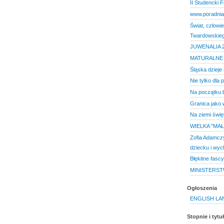
II Studencki F
www.poradnia
Świat, człowie
Twardowskie
JUWENALIA 
MATURALNE 
Śląska dzieje
Nie tylko dla 
Na początku b
Granica jako 
Na ziemi świę
WIELKA "MA
Zofia Adamcz
dziecku i wyc
Błękitne fasc
MINISTERS
Ogłoszenia
ENGLISH L
Stopnie i tyt