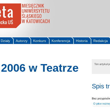
Działy
Autorzy
Konkurs
Konferencja
Historia
Redakcja
2006 w Teatrze
Ten artykuł 
Spis t
Bez przypisó
O piłce nożnej