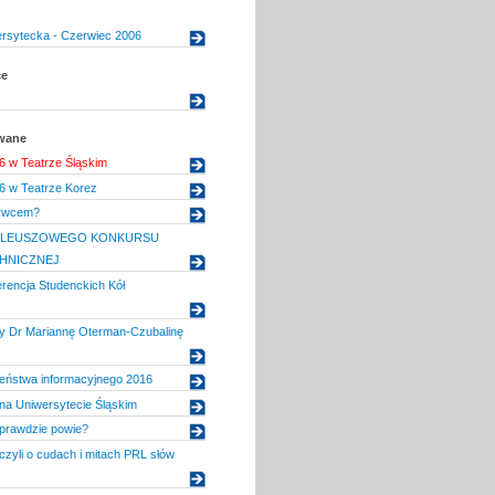
ersytecka - Czerwiec 2006
ce
owane
6 w Teatrze Śląskim
6 w Teatrze Korez
erwcem?
BILEUSZOWEGO KONKURSU
HNICZNEJ
erencja Studenckich Kół
 Dr Mariannę Oterman-Czubalinę
zeństwa informacyjnego 2016
na Uniwersytecie Śląskim
 prawdzie powie?
czyli o cudach i mitach PRL słów