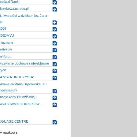
estiwal Nauki
jezykowa.us.edu.pl
k i wartości w dziełach ks. Jana
go
2006
DEJA VU
 nieznane
polityków
ył Eru...
wyzwanie duchowe i intelektualne
tych
ŁA MSZA UROCZYSTA"
ykowa <i>Maria Dąbrowska. Ku
howaniu</i>
ynacje Anny Brudzińskiej
TWA DZIWNYCH KROKÓW
ANGUAGE CENTRE
uły naukowe