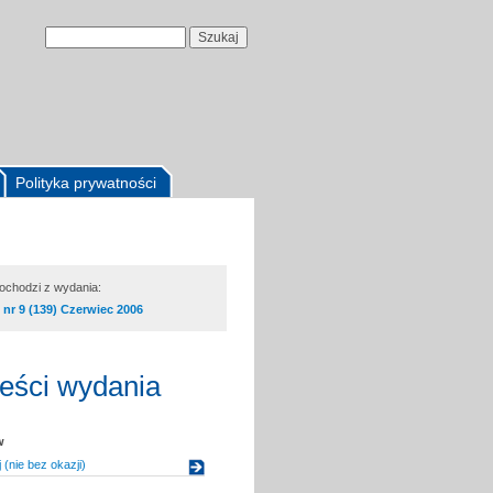
Polityka prywatności
pochodzi z wydania:
nr 9 (139) Czerwiec 2006
reści wydania
w
 (nie bez okazji)