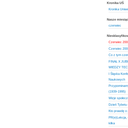
Kronika UŚ
Kronika Uniw
Nasze miesią
czerwiec
Niesklasyfik
Czerwiec 200
Czerwiec 200
Co z tym cz
FINAŁ X JU
WIEDZY TEC
I Śląska Konf
Naukowych
Przypominamy
(1939-1995)
Wizje społec
Dzień Tybetu 
Kto prawdę o
PR(e)Lekcja, 
kilka