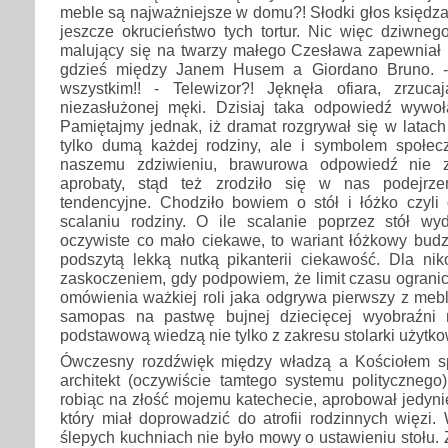
meble są najważniejsze w domu?! Słodki głos księdz
jeszcze okrucieństwo tych tortur. Nic więc dziwneg
malujący się na twarzy małego Czesława zapewnia
gdzieś między Janem Husem a Giordano Bruno. -
wszystkim!! - Telewizor?! Jęknęła ofiara, zrzuc
niezasłużonej męki. Dzisiaj taka odpowiedź wywo
Pamiętajmy jednak, iż dramat rozgrywał się w latach 
tylko dumą każdej rodziny, ale i symbolem społe
naszemu zdziwieniu, brawurowa odpowiedź nie z
aprobaty, stąd też zrodziło się w nas podejrze
tendencyjne. Chodziło bowiem o stół i łóżko czyli 
scalaniu rodziny. O ile scalanie poprzez stół w
oczywiste co mało ciekawe, to wariant łóżkowy budz
podszytą lekką nutką pikanterii ciekawość. Dla ni
zaskoczeniem, gdy podpowiem, że limit czasu ogranic
omówienia ważkiej roli jaka odgrywa pierwszy z meb
samopas na pastwę bujnej dziecięcej wyobraźni 
podstawową wiedzą nie tylko z zakresu stolarki użytko
Ówczesny rozdźwięk między władzą a Kościołem s
architekt (oczywiście tamtego systemu polityczneg
robiąc na złość mojemu katechecie, aprobował jedyni
który miał doprowadzić do atrofii rodzinnych więzi
ślepych kuchniach nie było mowy o ustawieniu stołu.