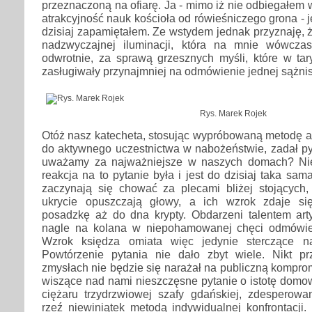
przeznaczoną na ofiarę. Ja - mimo iż nie odbiegałem
atrakcyjność nauk kościoła od rówieśniczego grona - 
dzisiaj zapamiętałem. Ze wstydem jednak przyznaję, ż
nadzwyczajnej iluminacji, która na mnie wówczas
odwrotnie, za sprawą grzesznych myśli, które w tar
zasługiwały przynajmniej na odmówienie jednej sążniste
Rys. Marek Rojek
Otóż nasz katecheta, stosując wypróbowaną metodę 
do aktywnego uczestnictwa w nabożeństwie, zadał pyt
uważamy za najważniejsze w naszych domach? Ni
reakcja na to pytanie była i jest do dzisiaj taka sa
zaczynają się chować za plecami bliżej stojących
ukrycie opuszczają głowy, a ich wzrok zdaje się
posadzkę aż do dna krypty. Obdarzeni talentem arty
nagle na kolana w niepohamowanej chęci odmówien
Wzrok księdza omiata więc jedynie sterczące na
Powtórzenie pytania nie dało zbyt wiele. Nikt p
zmysłach nie będzie się narażał na publiczną komprom
wiszące nad nami nieszczęsne pytanie o istotę domo
ciężaru trzydrzwiowej szafy gdańskiej, zdesperowa
rzeź niewiniątek metodą indywidualnej konfrontacji.