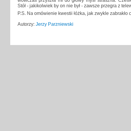
wówczas przyszła mi do głowy myśl straszna: Czesiek
Stół - jakikolwiek by on nie był - zawsze przegra z tele
P.S. Na omówienie kwestii łóżka, jak zwykle zabrakło 
Autorzy:
Jerzy Parzniewski