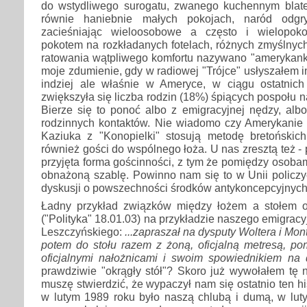
do wstydliwego surogatu, zwanego kuchennym blat
równie haniebnie małych pokojach, naród odgr
zacieśniając wieloosobowe a często i wielopoko
pokotem na rozkładanych fotelach, różnych zmyślnych
ratowania wątpliwego komfortu nazywano "amerykanka
moje zdumienie, gdy w radiowej "Trójce" usłyszałem i
indziej ale właśnie w Ameryce, w ciągu ostatnich 
zwiększyła się liczba rodzin (18%) śpiących pospołu 
Bierze się to ponoć albo z emigracyjnej nędzy, albo
rodzinnych kontaktów. Nie wiadomo czy Amerykanie 
Kaziuka z "Konopielki" stosują metodę bretońskic
również gości do wspólnego łoża. U nas zresztą też - 
przyjęta forma gościnności, z tym że pomiędzy osobam
obnażoną szablę. Powinno nam się to w Unii policzy
dyskusji o powszechności środków antykoncepcyjnych
Ładny przykład związków między łożem a stołem 
("Polityka" 18.01.03) na przykładzie naszego emigrac
Leszczyńskiego:
...zapraszał na dysputy Woltera i Mon
potem do stołu razem z żoną, oficjalną metresą, po
oficjalnymi nałożnicami i swoim spowiednikiem na 
prawdziwie "okrągły stół"? Skoro już wywołałem tę 
muszę stwierdzić, że wypaczył nam się ostatnio ten h
w lutym 1989 roku było naszą chlubą i dumą, w luty