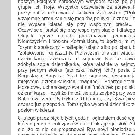
naszym kolejnym narodowym wstydem zaraz po pija
grupie Ich Troje. Wszystko oczywiście za sprawą
prezydent w rozmowie z Jackiem Żakowskim ("Poli
wzajemne przenikanie się mediów, polityki i biznesu "
nie wypada blatać się przy wspólnym bracie...
Oczywiście: bratać się przy wspólnym blacie. I dlatego 
Olejnik będzie chciała porozmawiać jednocze
Niemczyckim i posłem Koźmiukiem, to będzie im mu
"czynnik społeczny' - najlepiej ksiądz albo policjant,
"zblatowane" konszachty. Pierwszymi ofiarami wiadome
dziennikarze. Zwłaszcza ci sejmowi. Nie tak daw
zdobyła sobie dziennikarka, która właśnie w sejmow
przy jednym stoliku (stoliczku nakryj ich?) posł
Bogusława Bagsika. Stąd też sejmowa restauracja
miejscem dziennikarskich inwigilacji. Poprzebieran
klozetowe, ucharakteryzowani na "móżdżek po polsku
dziennikarze, liczyli że im też się uda zdybać przy ws
Balcerowiczem, Rydzyka z Urbanem, czy Kwaśniew
szansa już przepadła. Teraz tylko wybrani dziennikar
posłom w talerze.
8 lutego przez pięć bitych godzin, oglądałem dość wą
którym jeden z entuzjastów obrad okrągłego stołu A
się, że to nie on proponował Rywinowi pieniądze 