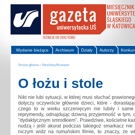
Wydanie bieżące
Archiwum
Działy
Autorzy
Konkur
Strona główna
›
Niesklasyfikowane
O łożu i stole
Nikt nie lubi sytuacji, w której musi słuchać prawioneg
dotyczy oczywiście głównie dzieci, które - dorastaj
czego to w wieku szczenięcym nie lubiły i same
reprymendy, odnajdując dziwną przyjemność w tym,
"dydaktycznym smrodkiem". Prawdziwe, kościelne kaza
nudzą i jeśli akurat podczas takiegoż smarkacz nie
niczym widz na rumuńskim filmie, to znaczy, że w