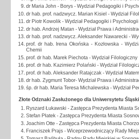
dr Maria John - Borys - Wydział Pedagogiki i Psych
dr hab. prof. nadzwycz. Marian Kisiel - Wydział Filo
dr Piotr Kowolik - Wydział Pedagogiki i Psychologii
dr hab. Andrzej Matan - Wydział Prawa i Administrac
dr hab. prof. nadzwycz. Aleksander Nawarecki - Wyd
prof. dr hab. Irena Okońska - Kozłowska - Wydzia
Chemii
prof. dr hab. Marek Piechota - Wydział Filologiczny
prof. dr hab. Kazimierz Polański - Wydział Filologic
prof. dr hab. Aleksander Ratajczak - Wydział Matema
dr hab. Zygmunt Tobor- Wydział Prawa i Administrac
śp. dr hab. Maria Teresa Michalewska - Wydział Pe
Złote Odznaki Zasłużonego dla Uniwersytetu Śląski
Ryszard Łukawski - Zastępca Prezydenta Miasta 
Stefan Płatek - Zastępca Prezydenta Miasta Sosn
Joachim Otte - Zastępca Prezydenta Miasta Chorz
Franciszek Prajs - Wiceprzewodniczący Rady Miej
Tomasz Bańbuła - Radny Rady Miejskiej w Sosno