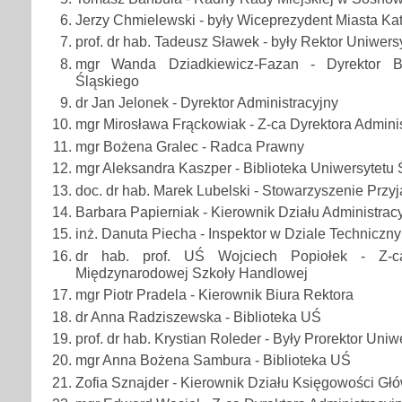
Jerzy Chmielewski - były Wiceprezydent Miasta Ka
prof. dr hab. Tadeusz Sławek - były Rektor Uniwers
mgr Wanda Dziadkiewicz-Fazan - Dyrektor Bib
Śląskiego
dr Jan Jelonek - Dyrektor Administracyjny
mgr Mirosława Frąckowiak - Z-ca Dyrektora Admini
mgr Bożena Gralec - Radca Prawny
mgr Aleksandra Kaszper - Biblioteka Uniwersytetu 
doc. dr hab. Marek Lubelski - Stowarzyszenie Przyj
Barbara Papierniak - Kierownik Działu Administra
inż. Danuta Piecha - Inspektor w Dziale Techniczn
dr hab. prof. UŚ Wojciech Popiołek - Z-ca
Międzynarodowej Szkoły Handlowej
mgr Piotr Pradela - Kierownik Biura Rektora
dr Anna Radziszewska - Biblioteka UŚ
prof. dr hab. Krystian Roleder - Były Prorektor Uni
mgr Anna Bożena Sambura - Biblioteka UŚ
Zofia Sznajder - Kierownik Działu Księgowości Gł