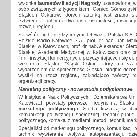
wyłoniła
laureatów II edycji Nagrody
ustanowionej w 
osób związanych z tygodnikiem "Goniec Górnośląski"
Śląskich Oskarów, których autorką jest znana śl
Sztwiertnia, trafiły do dwunastu osobistości, instytucj
rozwoju regionu.
Są wśród nich między innymi Telewizja Polska S.A. 
Polskie Radio Katowice S.A., prof. dr hab. Jan Malic
Śląskiej w Katowicach, prof. dr hab. Aleksander Siero
Śląskiej Akademii Medycznej w Katowicach oraz prz
firm i instytucji komercyjnych, przyczyniających się 
wizerunku Śląska. "Śląski Oskar", który ma sz
wydarzeniem dla społeczności Śląska, pragnie doceni
wysiłki na rzecz regionu, zakładające twórczy ro
organizacji pracy.
Marketing polityczny - nowe studia podyplomowe
W Instytucie Nauk Politycznych i Dziennikarstwa Un
Katowicach powstały pierwsze i jedyne na Śląsku
marketingu politycznego.
Studia kształcą w dzied
komunikacji politycznej i społecznej, technik public
politycznego, kontaktu z mediami, metod i technik mark
Specjaliści od marketingu politycznego, komunikacji po
technik wywierania wpływu, autoprezentacji, dzien