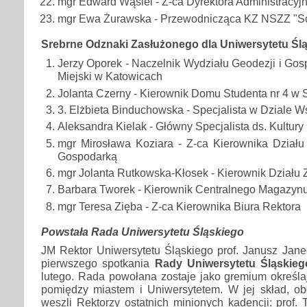
mgr Edward Wąsiel - Z-ca Dyrektora Administracyj
mgr Ewa Żurawska - Przewodnicząca KZ NSZZ "So
Srebrne Odznaki Zasłużonego dla Uniwersytetu Ślą
Jerzy Oporek - Naczelnik Wydziału Geodezji i Go
Miejski w Katowicach
Jolanta Czerny - Kierownik Domu Studenta nr 4 w
3. Elżbieta Binduchowska - Specjalista w Dziale W
Aleksandra Kielak - Główny Specjalista ds. Kultury 
mgr Mirosława Koziara - Z-ca Kierownika Działu
Gospodarką
mgr Jolanta Rutkowska-Kłosek - Kierownik Działu Z
Barbara Tworek - Kierownik Centralnego Magazyn
mgr Teresa Zięba - Z-ca Kierownika Biura Rektora
Powstała Rada Uniwersytetu Śląskiego
JM Rektor Uniwersytetu Śląskiego prof. Janusz Jan
pierwszego spotkania
Rady Uniwersytetu Śląskieg
lutego. Rada powołana zostaje jako gremium określa
pomiędzy miastem i Uniwersytetem. W jej skład, o
weszli Rektorzy ostatnich minionych kadencji: prof. 