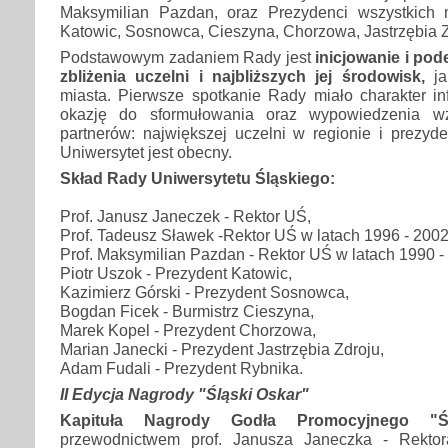
Maksymilian Pazdan, oraz Prezydenci wszystkich m
Katowic, Sosnowca, Cieszyna, Chorzowa, Jastrzębia Z
Podstawowym zadaniem Rady jest
inicjowanie i pod
zbliżenia uczelni i najbliższych jej środowisk,
ja
miasta. Pierwsze spotkanie Rady miało charakter in
okazję do sformułowania oraz wypowiedzenia w
partnerów: największej uczelni w regionie i prezyd
Uniwersytet jest obecny.
Skład Rady Uniwersytetu Śląskiego:
Prof. Janusz Janeczek - Rektor UŚ,
Prof. Tadeusz Sławek -Rektor UŚ w latach 1996 - 2002
Prof. Maksymilian Pazdan - Rektor UŚ w latach 1990 -
Piotr Uszok - Prezydent Katowic,
Kazimierz Górski - Prezydent Sosnowca,
Bogdan Ficek - Burmistrz Cieszyna,
Marek Kopel - Prezydent Chorzowa,
Marian Janecki - Prezydent Jastrzębia Zdroju,
Adam Fudali - Prezydent Rybnika.
II Edycja Nagrody "Śląski Oskar"
Kapituła Nagrody Godła Promocyjnego "Ś
przewodnictwem prof. Janusza Janeczka - Rekto