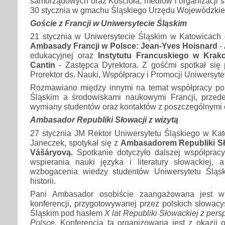
samorządowych oraz Kościoła, mediów i organizacji s
30 stycznia w gmachu Śląskiego Urzędu Wojewódzkie
Goście z Francji w Uniwersytecie Śląskim
21 stycznia w Uniwersytecie Śląskim w Katowicach g
Ambasady Francji w Polsce: Jean-Yves Hoisnard
- 
edukacyjnej oraz
Instytutu Francuskiego w Krak
Cantin
- Zastępca Dyrektora. Z gośćmi spotkał się 
Prorektor ds. Nauki, Współpracy i Promocji Uniwersyte
Rozmawiano między innymi na temat współpracy po
Śląskim a środowiskami naukowymi Francji, przed
wymiany studentów oraz kontaktów z poszczególnymi
Ambasador Republiki Słowacji z wizytą
27 stycznia JM Rektor Uniwersytetu Śląskiego w Kat
Janeczek, spotykał się z
Ambasadorem Republiki Sł
Vášáryovą.
Spotkanie dotyczyło dalszej współpracy
wspierania nauki języka i literatury słowackiej, 
wzbogacenia wiedzy studentów Uniwersytetu Śląsk
historii.
Pani Ambasador osobiście zaangażowana jest w 
konferencji, przygotowywanej przez polskich słowac
Śląskim pod hasłem
X lat Republiki Słowackiej z per
Polsce.
Konferencja ta organizowana jest z okazji 