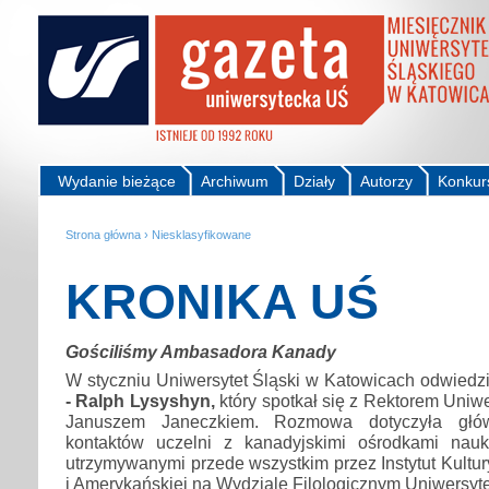
Wydanie bieżące
Archiwum
Działy
Autorzy
Konkur
Strona główna
›
Niesklasyfikowane
KRONIKA UŚ
Gościliśmy Ambasadora Kanady
W styczniu Uniwersytet Śląski w Katowicach odwiedz
- Ralph Lysyshyn,
który spotkał się z Rektorem Uniwe
Januszem Janeczkiem. Rozmowa dotyczyła główn
kontaktów uczelni z kanadyjskimi ośrodkami nauk
utrzymywanymi przede wszystkim przez Instytut Kultury i
i Amerykańskiej na Wydziale Filologicznym Uniwersyte