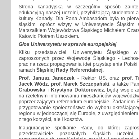
Strona kanadyjska w szczególny sposób zainter
edukacyjną naszej uczelni, przybliżającą studentom asp
kultury Kanady. Dla Pana Ambasadora była to pierw
śląskim, oprócz wizyty w Uniwersytecie Śląskim 
Marszałkiem Województwa Śląskiego Michałem Czar
Katowic Piotrem Uszokiem.
Głos Uniwersytetu w sprawie europejskiej
Kilku przedstawicieli Uniwersytetu Śląskiego 
zaproszonych przez Wojewodę Śląskiego - Lechos
prac na rzecz propagowania idei przystąpienia Polski
ramach
Śląskiej Rady Referendalnej.
Prof. Janusz Janeczek
- Rektor UŚ, oraz
prof. 
Jacek Wódz, prof. Marek Szczepański
, a także Pan
Grabowska
i
Krystyna Doktorowicz,
będą wspierać
na rzetelnym informowaniu mieszkańców województw
poprzedzającym referendum europejskie. Zadaniem Ra
przygotowanie społeczeństwa do wyboru określająceg
regionu w jednoczącej się Europie, z uwzględnieniem 
z tego korzyści, ale i kosztów.
Inauguracyjne spotkanie Rady, do której zapros
przedstawiciele pozostałych śląskich uczelni