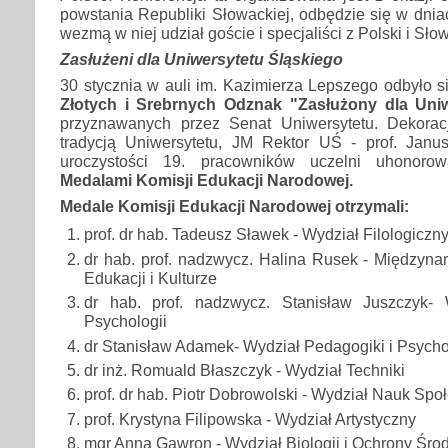
powstania Republiki Słowackiej, odbędzie się w dniac
wezmą w niej udział goście i specjaliści z Polski i Słow
Zasłużeni dla Uniwersytetu Śląskiego
30 stycznia w auli im. Kazimierza Lepszego odbyło s
Złotych i Srebrnych Odznak "Zasłużony dla Uniw
przyznawanych przez Senat Uniwersytetu. Dekorac
tradycją Uniwersytetu, JM Rektor UŚ - prof. Jan
uroczystości 19. pracowników uczelni uhonorow
Medalami Komisji Edukacji Narodowej.
Medale Komisji Edukacji Narodowej otrzymali:
prof. dr hab. Tadeusz Sławek - Wydział Filologiczn
dr hab. prof. nadzwycz. Halina Rusek - Międzyn
Edukacji i Kulturze
dr hab. prof. nadzwycz. Stanisław Juszczyk- 
Psychologii
dr Stanisław Adamek- Wydział Pedagogiki i Psycho
dr inż. Romuald Błaszczyk - Wydział Techniki
prof. dr hab. Piotr Dobrowolski - Wydział Nauk Spo
prof. Krystyna Filipowska - Wydział Artystyczny
mgr Anna Gawron - Wydział Biologii i Ochrony Śro