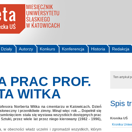
Działy
Autorzy
Konkurs
Konferencja
Historia
Redakcja
 PRAC PROF.
Ten artykuł 
TA WITKA
Spis t
ofesora Norberta Witka na cmentarzu w Katowicach. Dzień
oneczny i przenikliwie zimny. Minął więc rok ... Dopełnił się
o zamknięciem stała się wystawa wszystkich dostępnych prac
Kronika UŚ
 Sztuki, przez wiele lat przez niego kierowany (1982 - 1996),
Kronika Uniwe
, w obecności władz uczelni i zgromadził wszystkich, którym