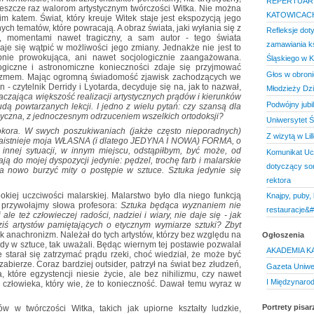
REPERTUAR 
 jeszcze raz walorom artystycznym twórczości Witka. Nie można
KATOWICACH
im katem. Świat, który kreuje Witek staje jest ekspozycją jego
ch tematów, które powracają. A obraz świata, jaki wyłania się z
Refleksje do
ny, momentami nawet tragiczny, a sam autor - tego świata
zamawiania ks
daje się wątpić w możliwości jego zmiany. Jednakże nie jest to
pnie prowokująca, ani nawet socjologicznie zaangażowana.
Śląskiego w 
ologiczne i astronomiczne konieczności zdaje się przyjmować
Głos w obroni
inizmem. Mając ogromną świadomość zjawisk zachodzących we
 - czytelnik Derridy i Lyotarda, decyduje się na, jak to nazwał,
Młodzieży Dz
łaczająca większość realizacji artystycznych prądów i kierunków
Podwójny jubi
i nudą powtarzanych lekcji. I jedno z wielu pytań: czy szansą dla
dyczna, z jednoczesnym odrzuceniem wszelkich ortodoksji?
Uniwersytet Ś
okora. W swych poszukiwaniach (jakże często nieporadnych)
Z wizytą w Lill
j zaistnieje moja WŁASNA (i dlatego JEDYNA I NOWA) FORMA, o
 innej sytuacji, w innym miejscu, odstąpiłbym, być może, od
Komunikat Ucz
tają do mojej dyspozycji jedynie: pędzel, trochę farb i malarskie
dotyczący so
 na nowo burzyć mity o postępie w sztuce. Sztuka jedynie się
rektora
okiej uczciwości malarskiej. Malarstwo było dla niego funkcją
Knajpy, puby, 
 przywołajmy słowa profesora:
Sztuka będąca wyznaniem nie
restauracje&
 ale też człowieczej radości, nadziei i wiary, nie daje się - jak
 dziś artystów pamiętających o etycznym wymiarze sztuki? Zbyt
ak anachronizm. Należał do tych artystów, którzy bez względu na
Ogłoszenia
ądy w sztuce, tak uważali. Będąc wiernym tej postawie pozwalał
AKADEMIA K
 starał się zatrzymać prądu rzeki, choć wiedział, że może być
zabierze. Coraz bardziej outsider, patrzył na świat bez złudzeń,
Gazeta Uniwe
 które egzystencji niesie życie, ale bez nihilizmu, czy nawet
I Międzynaro
człowieka, który wie, że to konieczność. Dawał temu wyraz w
Portrety pisar
 w twórczości Witka, takich jak upiorne kształty ludzkie,