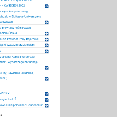
TEATRU ŚLĄSKIEGO W
 - KWIECIEŃ 2002
tyczące komputerowego
iążek w Bibliotece Uniwersytetu
Katowicach
e przynależności Pałacu
ieciom Śląska
leusz Profesor Ireny Bajerowej
ląski Waszym przyjacielem!
e
elnianej Komisji Wyborczej
ndażu wyborczego na funkcję
kluby, kawiarnie, cukiernie,
#8230;
ARIERY
rsytecka UŚ
dowe Dni Społeczne "Gaudeamus"
zy