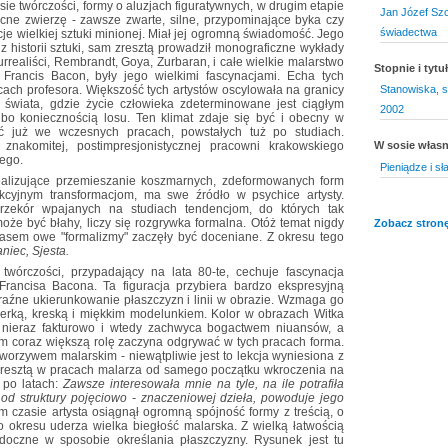
e twórczości, formy o aluzjach figuratywnych, w drugim etapie
Jan Józef Szc
cne zwierzę - zawsze zwarte, silne, przypominające byka czy
świadectwa
e wielkiej sztuki minionej. Miał jej ogromną świadomość. Jego
z historii sztuki, sam zresztą prowadził monograficzne wykłady
urrealiści, Rembrandt, Goya, Zurbaran, i całe wielkie malarstwo
Stopnie i tyt
Francis Bacon, były jego wielkimi fascynacjami. Echa tych
cach profesora. Większość tych artystów oscylowała na granicy
Stanowiska, s
zji świata, gdzie życie człowieka zdeterminowane jest ciągłym
2002
o koniecznością losu. Ten klimat zdaje się być i obecny w
ć już we wczesnych pracach, powstałych tuż po studiach.
znakomitej, postimpresjonistycznej pracowni krakowskiego
W sosie włas
iego.
Pieniądze i sł
realizujące przemieszanie koszmarnych, zdeformowanych form
akcyjnym transformacjom, ma swe źródło w psychice artysty.
rzekór wpajanych na studiach tendencjom, do których tak
może być błahy, liczy się rozgrywka formalna. Otóż temat nigdy
Zobacz stronę
czasem owe "formalizmy" zaczęły być doceniane. Z okresu tego
aniec, Sjesta.
twórczości, przypadający na lata 80-te, cechuje fascynacja
Francisa Bacona. Ta figuracja przybiera bardzo ekspresyjną
aźne ukierunkowanie płaszczyzn i linii w obrazie. Wzmaga go
cierką, kreską i miękkim modelunkiem. Kolor w obrazach Witka
- nieraz fakturowo i wtedy zachwyca bogactwem niuansów, a
 coraz większą rolę zaczyna odgrywać w tych pracach forma.
worzywem malarskim - niewątpliwie jest to lekcja wyniesiona z
 zresztą w pracach malarza od samego początku wkroczenia na
 po latach:
Zawsze interesowała mnie na tyle, na ile potrafiła
a od struktury pojęciowo - znaczeniowej dzieła, powoduje jego
m czasie artysta osiągnął ogromną spójność formy z treścią, o
go okresu uderza wielka biegłość malarska. Z wielką łatwością
idoczne w sposobie określania płaszczyzny. Rysunek jest tu