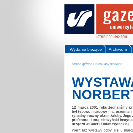
Wydanie bieżące
Archiwum
Strona główna
›
Niesklasyfikowane
WYSTAWA
NORBER
12 marca 2001 roku żegnaliśmy pr
był typowo marcowy - na przemian sł
rytualny, roczny okres żałoby. Jeg
profesora, którą cieszyński Instytut
urządził w Galerii Uniwersyteckiej.
Wernisaż wystawy odbył się 6 marca