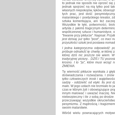
to jednak nie sposób nie oprzeć się
jednak spojrzeć na nią tylko pod tak
własnych niepokojów, lęków, obsesyjny
tych prac, jest dość pesymistycz
malarskiego i poetyckiego kreator, z
sztuka komentująca, ani też zacze
Wszystkie te lęki, potworności, bi
artysta z jakimś tragicznym determ
współczesnej sztuce i humanistyce, on
"trwanie przy pikturze". Napisał:
Przyt
jest dzisiaj już tylko "post", co trac
przyszłości sztuki jest postawa noma
I jedna kategoryczna odpowiedź: p
próbuje odnaleźć tę chwilę, w które
której dziś nic jeszcze nie wiem. W
tradycyjnej pictury... DZIŚ I TU pozos
krosno. I to "ja", które musi wciąż
ZMIENIA.
Tę wierność pikturze wynikała z głęb
doświadczania i rozważania. I znów
tylko człowieczych trosk i wątpliwości
sadzę - oddzielić od etyki. Ilu jest
mało.
W jego ustach nie brzmiało to j
czas w którym żyli i obowiązujące pr
innym malować i uważać inaczej. Nie
niebezpieczny i ile z sobą po drodze 
przeczuwając wszystkie okrucieństwa,
pesymizmu. Z mądrością i tragizmem 
swoim malarstwie.
Wśród wielu powracających motywów