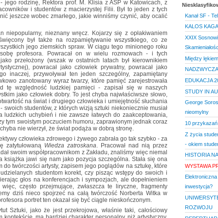
 - jego rodzinę, Rektora prof. M. Klisia z ASP w Katowicach, z
Niesklasyfik
cowników i studentów z macierzystej Filii. Był to jeden z tych
nić jeszcze wobec zmarłego, jakie winniśmy czynić, aby ocalić
Kanał SF - Tel
KALOS KAG
tan niepopularny, nieznany wręcz. Kojarzy się z opłakiwaniem
XXIX Sosnowie
święcony był także na rozpamiętywanie wszystkiego, co ze
szystkich jego ziemskich spraw. W ciągu tego minionego roku
Skamieniałośc
osobę profesora. Powracał on w wielu rozmowach - i tych
Między lękiem
jako przełożony (wszak w ostatnich latach był kierownikiem
rtystycznej), powracał jako człowiek prywatny, powracał jako
NADZWYCZA
go inaczej, przywoływał ten jeden szczególny, zapamiętany
kowo zanotowany wyraz twarzy, które pamięć zarejestrowała
EDUKACJA 2
d tę względność ludzkiej pamięci - zapisał się w naszych
STUDY IN A
tkim jako człowiek dobry. To jest chyba najwłaściwsze słowo,
twartość na świat i drugiego człowieka i umiejętność słuchania
George Soros -
- swoich studentów, z których wizją sztuki niekoniecznie musiał
nieomylny
la ludzkich uchybień i nie zawsze łatwych do zaakceptowania,
rzy tym swoistym poczuciem humoru, zaprawionym jednak coraz
10 przykazań 
chyba nie wierzył, że świat podąża w dobrą stronę.
Z życia student
pektywy człowieka zdrowego i żywego zabrała go tak szybko - za
- okiem stude
żkę zatytułowaną
Wiedza zatroskana
. Pracował nad nią przez
wiadał swoim współpracownikom z Zakładu, znaliśmy więc niemal
HISTORIA NA
ta książka jawi się nam jako pozycja szczególna. Stała się ona
 do twórczości artysty, zapisem jego poglądów na sztukę, które
WYSTAWA PR
i udzielanych studentom korekt, czy pisząc wstępy do swoich i
Elektroniczn
ierając głos na konferencjach i sympozjach, ale dopełnieniem
ięc, często przejmujące, zwłaszcza te liryczne, fragmenty
inwestycja?
my dziś nieco spojrzeć na całą twórczość Norberta Witka w
UNIWERSY
rofesora portret ten okazał się być ciągle nieskończonym.
ROZWOJU
ut Sztuki, jako że jest przekrojowa, właśnie taki, całościowy
m kontekście, ma bardziej charakter personalny, niż artystyczny,