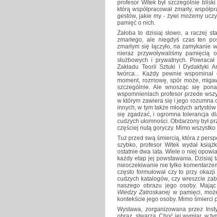
profesor Witek był szczególnie bliski
którą współpracował zmarły, współpra
gestów, jakie my - żywi możemy uczy
pamięć o nich.
Żałoba to dzisiaj słowo, a raczej s
zmarłego, ale niegdyś czas ten po
zmarłym się łączyło, na zamykanie w
nieraz przywoływaliśmy pamięcią 
służbowych i prywatnych. Powracał 
Zakładu Teorii Sztuki i Dydaktyki A
twórca... Każdy pewnie wspominał 
moment, rozmowę, spór może, migaw
szczególnie. Ale wnosząc się pona
wspomnieniach profesor przede wszys
w którym zawiera się i jego rozumna o
innych, w tym także młodych artystów 
się zgadzać, i ogromna tolerancja d
cudzych ułomności. Obdarzony był p
częściej nutą goryczy. Mimo wszystko 
Tuż przed swą śmiercią, która z pers
szybko, profesor Witek wydał ksią
ostatnie dwa lata. Wiele o niej opo
każdy etap jej powstawania. Dzisiaj 
nieoczekiwanie nie tylko komentarzem
często formułował czy to przy okazj
cudzych katalogów, czy wreszcie zab
naszego obrazu jego osoby. Mając w
Wiedzy Zatroskanej
w pamięci, może
kontekście jego osoby. Mimo śmierci p
Wystawa, zorganizowana przez Instyt
obraz, stwarza. Choć jej wymiar, w ty