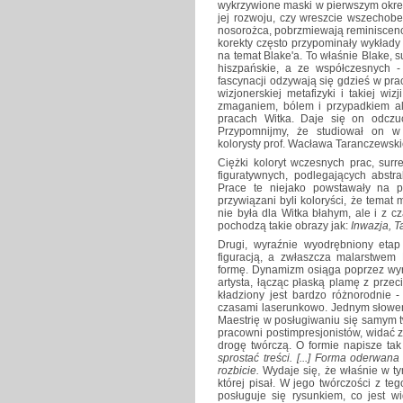
wykrzywione maski w pierwszym okresi
jej rozwoju, czy wreszcie wszechobe
nosorożca, pobrzmiewają reminiscencj
korekty często przypominały wykłady 
na temat Blake'a. To właśnie Blake, s
hiszpańskie, a ze współczesnych - 
fascynacji odzywają się gdzieś w pra
wizjonerskiej metafizyki i takiej wi
zmaganiem, bólem i przypadkiem alb
pracach Witka. Daje się on odczu
Przypomnijmy, że studiował on w 
kolorysty prof. Wacława Taranczewsk
Ciężki koloryt wczesnych prac, sur
figuratywnych, podlegających abstr
Prace te niejako powstawały na p
przywiązani byli koloryści, że temat 
nie była dla Witka błahym, ale i z 
pochodzą takie obrazy jak:
Inwazja, T
Drugi, wyraźnie wyodrębniony etap 
figuracją, a zwłaszcza malarstwem 
formę. Dynamizm osiąga poprzez wyr
artysta, łącząc płaską plamę z prze
kładziony jest bardzo różnorodnie 
czasami laserunkowo. Jednym słowem
Maestrię w posługiwaniu się samym t
pracowni postimpresjonistów, widać
drogę twórczą. O formie napisze tak
sprostać treści. [...] Forma oderwan
rozbicie.
Wydaje się, że właśnie w ty
której pisał. W jego twórczości z te
posługuje się rysunkiem, co jest w