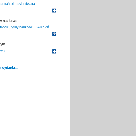
zepański, czyli odwaga
uły naukowe
topnie, tytuły naukowe - Kwiecień
nym
awa
 wydania...