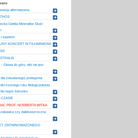
owane
ewizja alternatywna.
ATHOS
cka Giełda Minerałów Skał i
i
 i tupetem
JNY KONCERT W FILHARMONII
002
USTRALIA
 Głowa do góry, nikt nie jest
dla (nieudanego) prelegenta
ki trzeciego roku filologii polskiej
ntki tegoż kierunku
 CZASIE
AC PROF. NORBERTA WITKA
a zabawka czy dalekowzroczna
TET ZRÓWNOWAŻONEGO