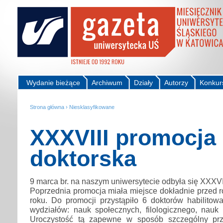
Wydanie bieżące
Archiwum
Działy
Autorzy
Konkur
Strona główna
›
Niesklasyfikowane
XXXVIII promocja
doktorska
9 marca br. na naszym uniwersytecie odbyła się XXXVI
Poprzednia promocja miała miejsce dokładnie przed 
roku. Do promocji przystąpiło 6 doktorów habilitow
wydziałów: nauk społecznych, filologicznego, nauk 
Uroczystość tą zapewne w sposób szczególny prz