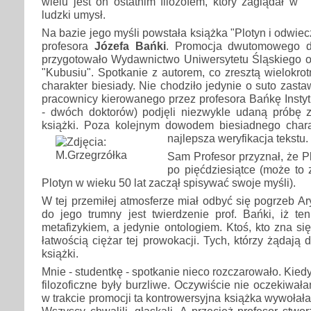
wielu jest on ostatnim filozofem, który zaglądał w
ludzki umysł.
Na bazie jego myśli powstała książka "Plotyn i odwiec
profesora
Józefa Bańki
. Promocja dwutomowego dz
przygotowało Wydawnictwo Uniwersytetu Śląskiego od
"Kubusiu". Spotkanie z autorem, co zresztą wielokrot
charakter biesiady. Nie chodziło jedynie o suto zasta
pracownicy kierowanego przez profesora Bańkę Instytu
- dwóch doktorów) podjęli niezwykle udaną próbę 
książki. Poza kolejnym dowodem biesiadnego chara
najlepsza weryfikacja tekstu.
Sam Profesor przyznał, że P
po pięćdziesiątce (może to z
Plotyn w wieku 50 lat zaczął spisywać swoje myśli).
W tej przemiłej atmosferze miał odbyć się pogrzeb A
do jego trumny jest twierdzenie prof. Bańki, iż ten 
metafizykiem, a jedynie ontologiem. Ktoś, kto zna si
łatwością ciężar tej prowokacji. Tych, którzy żądaj
książki.
Mnie - studentkę - spotkanie nieco rozczarowało. Kied
filozoficzne były burzliwe. Oczywiście nie oczekiwa
w trakcie promocji ta kontrowersyjna książka wywołała 