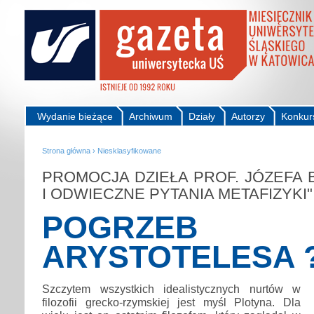
Wydanie bieżące
Archiwum
Działy
Autorzy
Konkur
Strona główna
›
Niesklasyfikowane
PROMOCJA DZIEŁA PROF. JÓZEFA 
I ODWIECZNE PYTANIA METAFIZYKI"
POGRZEB
ARYSTOTELESA 
Szczytem wszystkich idealistycznych nurtów w
filozofii grecko-rzymskiej jest myśl Plotyna. Dla