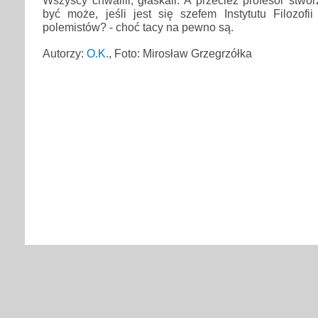
Wszyscy chwalili, głaskali. A przecież profesor stworz
być może, jeśli jest się szefem Instytutu Filozofi
polemistów? - choć tacy na pewno są.
Autorzy:
O.K.
, Foto: Mirosław Grzegrzółka